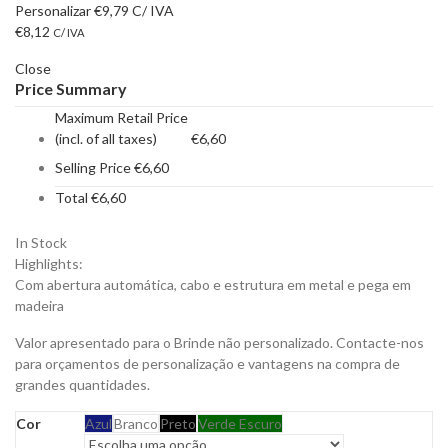
Personalizar
€
9,79
C/ IVA
€
8,12
C/ IVA
Close
Price Summary
Maximum Retail Price
(incl. of all taxes)
€
6,60
Selling Price
€
6,60
Total
€
6,60
In Stock
Highlights:
Com abertura automática, cabo e estrutura em metal e pega em
madeira
Valor apresentado para o Brinde não personalizado. Contacte-nos
para orçamentos de personalização e vantagens na compra de
grandes quantidades.
Cor
Azul
Branco
Preto
Verde Escuro