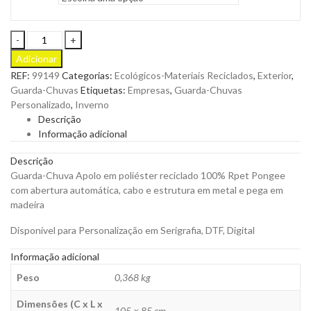
Guarda-
Chuva
Adicionar
Apolo
REF:
99149
Categorias:
Ecológicos-Materiais Reciclados
,
Exterior
,
em
Guarda-Chuvas
Etiquetas:
Empresas
,
Guarda-Chuvas
Poliéster
Personalizado
,
Inverno
Reciclado
Descrição
100%
Informação adicional
Rpet
Abertura
Descrição
Automática
Guarda-Chuva Apolo em poliéster reciclado 100% Rpet Pongee
para
com abertura automática, cabo e estrutura em metal e pega em
Personalizar
madeira
quantity
Disponível para Personalização em Serigrafia, DTF, Digital
Informação adicional
Peso
0,368 kg
Dimensões (C x L x
105 × 85 cm