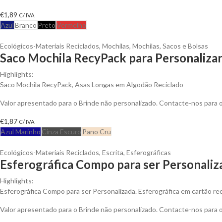
€
1,89
C/ IVA
Azul
Branco
Preto
Vermelho
Ecológicos-Materiais Reciclados
,
Mochilas
,
Mochilas, Sacos e Bolsas
Saco Mochila RecyPack para Personaliza
Highlights:
Saco Mochila RecyPack, Asas Longas em Algodão Reciclado
Valor apresentado para o Brinde não personalizado. Contacte-nos para
€
1,87
C/ IVA
Azul Marinho
Cinza Escuro
Pano Cru
Ecológicos-Materiais Reciclados
,
Escrita
,
Esferográficas
Esferográfica Compo para ser Personaliz
Highlights:
Esferográfica Compo para ser Personalizada. Esferográfica em cartão rec
Valor apresentado para o Brinde não personalizado. Contacte-nos para