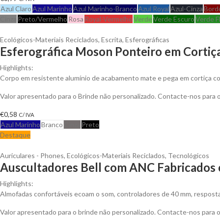
Azul Claro
Azul Marinho
Azul Marinho-Branco
Azul Royal
Azul-Cinza
Bord
Cinza
Preto/Vermelho
Rosa
Royal-Vermelho
Verde
Verde Escuro
Verde F
Ecológicos-Materiais Reciclados
,
Escrita
,
Esferográficas
Esferográfica Moson Ponteiro em Cortiç
Highlights:
Corpo em resistente alumínio de acabamento mate e pega em cortiça co
Valor apresentado para o Brinde não personalizado. Contacte-nos para
€
0,58
C/ IVA
Azul Marinho
Branco
Cinza
Preto
Destaque
Auriculares - Phones
,
Ecológicos-Materiais Reciclados
,
Tecnológicos
Auscultadores Bell com ANC Fabricados c
Highlights:
Almofadas confortáveis ecoam o som, controladores de 40 mm, resposta 
Valor apresentado para o brinde não personalizado. Contacte-nos para