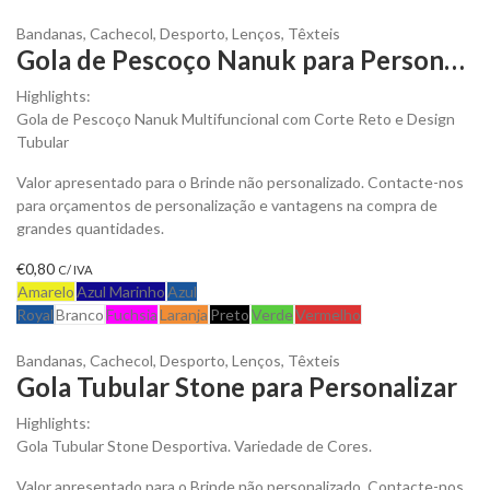
Bandanas
,
Cachecol
,
Desporto
,
Lenços
,
Têxteis
Gola de Pescoço Nanuk para Personalizar
Highlights:
Gola de Pescoço Nanuk Multifuncional com Corte Reto e Design
Tubular
Valor apresentado para o Brinde não personalizado. Contacte-nos
para orçamentos de personalização e vantagens na compra de
grandes quantidades.
€
0,80
C/ IVA
Amarelo
Azul Marinho
Azul
Royal
Branco
Fuchsia
Laranja
Preto
Verde
Vermelho
Bandanas
,
Cachecol
,
Desporto
,
Lenços
,
Têxteis
Gola Tubular Stone para Personalizar
Highlights:
Gola Tubular Stone Desportiva. Variedade de Cores.
Valor apresentado para o Brinde não personalizado. Contacte-nos