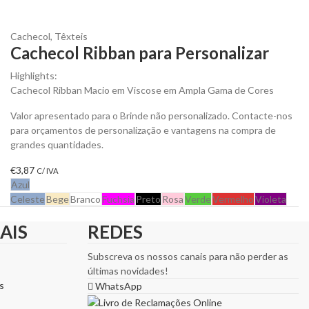
Cachecol
,
Têxteis
Cachecol Ribban para Personalizar
Highlights:
Cachecol Ribban Macio em Viscose em Ampla Gama de Cores
Valor apresentado para o Brinde não personalizado. Contacte-nos
para orçamentos de personalização e vantagens na compra de
grandes quantidades.
€
3,87
C/ IVA
Azul
Celeste
Bege
Branco
Fuchsia
Preto
Rosa
Verde
Vermelho
Violeta
AIS
REDES
Subscreva os nossos canais para não perder as
últimas novidades!
s
WhatsApp