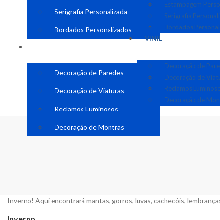
Estampagem Perso
Serigrafia Personalizada
Serigrafia Personal
Bordados Personal
Bordados Personalizados
VINIL
VINIL
Decoração de Par
Decoração de Paredes
Decoração de Viat
Reclamos Luminos
Decoração de Viaturas
Decoração de Mon
Reclamos Luminosos
Decoração de Montras
Inverno! Aqui encontrará mantas, gorros, luvas, cachecóis, lembranças
Inverno