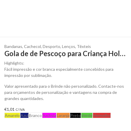
Bandanas
,
Cachecol
,
Desporto
,
Lenços
,
Têxteis
Gola de de Pescoço para Criança Holiam para Personalizar
Highlights:
Fácil impressão e cor branca especialmente concebidos para
impressão por sublimação.
Valor apresentado para o Brinde não personalizado. Contacte-nos
para orçamentos de personalização e vantagens na compra de
grandes quantidades.
€
1,01
C/ IVA
Amarelo
Azul
Branco
Fuchsia
Laranja
Preto
Verde
Vermelho