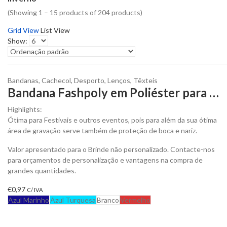
(Showing 1 – 15 products of 204 products)
Grid View
List View
Show:
Bandanas
,
Cachecol
,
Desporto
,
Lenços
,
Têxteis
Bandana Fashpoly em Poliéster para Personalizar
Highlights:
Ótima para Festivais e outros eventos, pois para além da sua ótima
área de gravação serve também de proteção de boca e nariz.
Valor apresentado para o Brinde não personalizado. Contacte-nos
para orçamentos de personalização e vantagens na compra de
grandes quantidades.
€
0,97
C/ IVA
Azul Marinho
Azul Turquesa
Branco
Vermelho