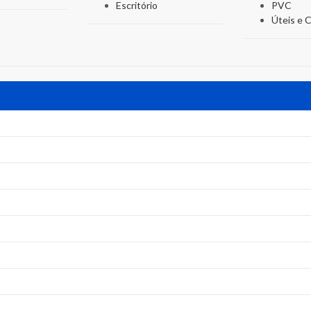
Escritório
PVC
Úteis e C