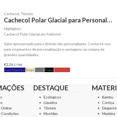
Cachecol
,
Têxteis
Cachecol Polar Glacial para Personalizar
Highlights:
Cachecol Polar Glacial em Poliéster
Valor apresentado para o Brinde não personalizado. Contacte-nos
para orçamentos de personalização e vantagens na compra de
grandes quantidades.
€
2,26
C/ IVA
Azul Marinho
Bege
Cinza
Preto
Vermelho
MAÇÕES
DESTAQUE
MATERI
ós
Ecológicos
Bambu
os
Líquidos
Cortiça
 Online
Têxteis
Elegante
e Condições
Mochilas
Madeira