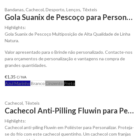
Bandanas
,
Cachecol
,
Desporto
,
Lenços
,
Têxteis
Gola Suanix de Pescoço para Personalizar
Highlights:
Gola Suanix de Pescoço Multiposição de Alta Qualidade de Linha
Natura.
Valor apresentado para o Brinde não personalizado. Contacte-nos
para orçamentos de personalização e vantagens na compra de
grandes quantidades.
€
1,35
C/ IVA
Azul Marinho
Branco
Cinzento
Preto
Cachecol
,
Têxteis
Cachecol Anti-Pilling Fluwin para Personalizar
Highlights:
Cachecol anti-piling Fluwin em Poliéster para Personalizar. Proteja-
se do frio com este cachecol quentinho. Um cachecol com franjas