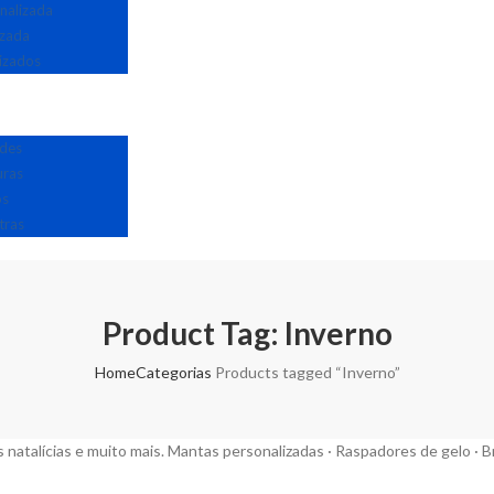
nalizada
izada
izados
edes
uras
os
tras
Product Tag: Inverno
Home
Categorias
Products tagged “Inverno”
 natalícias e muito mais. Mantas personalizadas · Raspadores de gelo · B