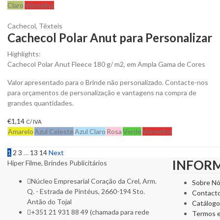
Claro
Vermelho
Cachecol
,
Têxteis
Cachecol Polar Anut para Personalizar
Highlights:
Cachecol Polar Anut Fleece 180 g/ m2, em Ampla Gama de Cores
Valor apresentado para o Brinde não personalizado. Contacte-nos
para orçamentos de personalização e vantagens na compra de
grandes quantidades.
€
1,14
C/ IVA
Amarelo
Azul Celeste
Azul Claro
Rosa
Verde
Vermelho
1
2
3
…
13
14
Next
INFOR
Hiper Filme, Brindes Publicitários
Núcleo Empresarial Coração da Crel, Arm.
Sobre N
Q. - Estrada de Pintéus, 2660-194 Sto.
Contact
Antão do Tojal
Catálogo
+351 21 931 88 49 (chamada para rede
Termos 