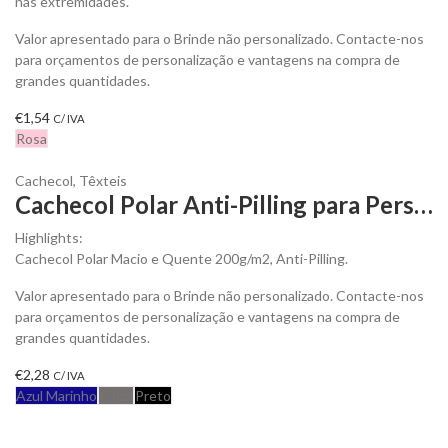
nas extremidades.
Valor apresentado para o Brinde não personalizado. Contacte-nos
para orçamentos de personalização e vantagens na compra de
grandes quantidades.
€
1,54
C/ IVA
Rosa
Cachecol
,
Têxteis
Cachecol Polar Anti-Pilling para Personalizar
Highlights:
Cachecol Polar Macio e Quente 200g/m2, Anti-Pilling.
Valor apresentado para o Brinde não personalizado. Contacte-nos
para orçamentos de personalização e vantagens na compra de
grandes quantidades.
€
2,28
C/ IVA
Azul Marinho
Cinza
Preto