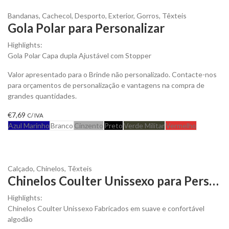
Bandanas
,
Cachecol
,
Desporto
,
Exterior
,
Gorros
,
Têxteis
Gola Polar para Personalizar
Highlights:
Gola Polar Capa dupla Ajustável com Stopper
Valor apresentado para o Brinde não personalizado. Contacte-nos
para orçamentos de personalização e vantagens na compra de
grandes quantidades.
€
7,69
C/ IVA
Azul Marinho
Branco
Cinzento
Preto
Verde Militar
Vermelho
Calçado
,
Chinelos
,
Têxteis
Chinelos Coulter Unissexo para Personalizar
Highlights:
Chinelos Coulter Unissexo Fabricados em suave e confortável
algodão