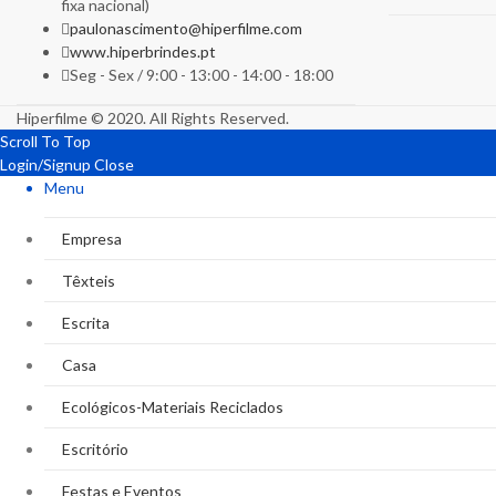
fixa nacional)
paulonascimento@hiperfilme.com
www.hiperbrindes.pt
Seg - Sex / 9:00 - 13:00 - 14:00 - 18:00
Hiperfilme © 2020. All Rights Reserved.
Scroll To Top
Login/Signup
Close
Menu
Empresa
Têxteis
Escrita
Casa
Ecológicos-Materiais Reciclados
Escritório
Festas e Eventos