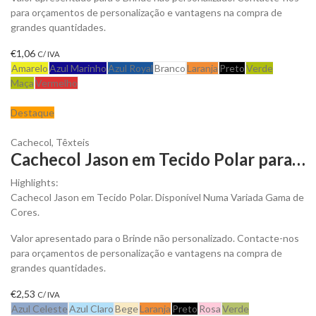
para orçamentos de personalização e vantagens na compra de
grandes quantidades.
€
1,06
C/ IVA
Amarelo
Azul Marinho
Azul Royal
Branco
Laranja
Preto
Verde
Maça
Vermelho
Destaque
Cachecol
,
Têxteis
Cachecol Jason em Tecido Polar para Personalizar
Highlights:
Cachecol Jason em Tecido Polar. Disponível Numa Variada Gama de
Cores.
Valor apresentado para o Brinde não personalizado. Contacte-nos
para orçamentos de personalização e vantagens na compra de
grandes quantidades.
€
2,53
C/ IVA
Azul Celeste
Azul Claro
Bege
Laranja
Preto
Rosa
Verde