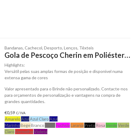
Bandanas
,
Cachecol
,
Desporto
,
Lenços
,
Têxteis
Gola de Pescoço Cherin em Poliéster Elástico para Personalizar
Highlights:
Versátil pelas suas amplas formas de posição e disponível numa
extensa gama de cores
Valor apresentado para o Brinde não personalizado. Contacte-nos
para orçamentos de personalização e vantagens na compra de
grandes quantidades.
€
0,59
C/ IVA
Amarelo
Azul
Azul Claro
Azul
Marinho
Bege
Branco
Cinza
Fuchsia
Laranja
Preto
Rosa
Verde
Verde
Claro
Vermelho
Violeta