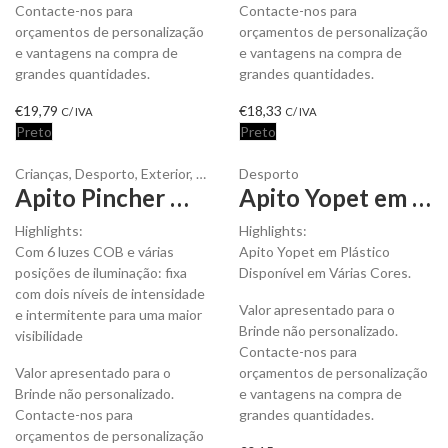
Contacte-nos para
Contacte-nos para
orçamentos de personalização
orçamentos de personalização
e vantagens na compra de
e vantagens na compra de
grandes quantidades.
grandes quantidades.
€
19,79
€
18,33
C/ IVA
C/ IVA
Preto
Preto
Crianças
,
Desporto
,
Exterior
,
Festas e Eventos
Desporto
Apito Pincher Multiusos com Luz Integrada no Corpo. Fabricado em Resistente ABS para Personalizar
Apito Yopet em Plástico para Personalizar
Highlights:
Highlights:
Com 6 luzes COB e várias
Apito Yopet em Plástico
posições de iluminação: fixa
Disponível em Várias Cores.
com dois níveis de intensidade
Valor apresentado para o
e intermitente para uma maior
Brinde não personalizado.
visibilidade
Contacte-nos para
Valor apresentado para o
orçamentos de personalização
Brinde não personalizado.
e vantagens na compra de
Contacte-nos para
grandes quantidades.
orçamentos de personalização