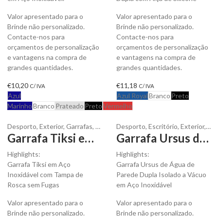
Valor apresentado para o
Valor apresentado para o
Brinde não personalizado.
Brinde não personalizado.
Contacte-nos para
Contacte-nos para
orçamentos de personalização
orçamentos de personalização
e vantagens na compra de
e vantagens na compra de
grandes quantidades.
grandes quantidades.
€
10,20
€
11,18
C/ IVA
C/ IVA
Azul
Azul Royal
Branco
Preto
Marinho
Branco
Prateado
Preto
Vermelho
Desporto
,
Exterior
,
Garrafas
,
Líquidos
Desporto
,
Escritório
,
Exterior
,
Gar
Garrafa Tiksi em Aço Inoxidável 700 ml para personalizar
Garrafa Ursus de Água em Aço Inox 600 ml para personalizar
Highlights:
Highlights:
Garrafa Tiksi em Aço
Garrafa Ursus de Água de
Inoxidável com Tampa de
Parede Dupla Isolado a Vácuo
Rosca sem Fugas
em Aço Inoxidável
Valor apresentado para o
Valor apresentado para o
Brinde não personalizado.
Brinde não personalizado.