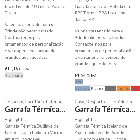
Inoxidável de 400 ml de Parede
Garrafa Spring de Bebida em
Dupla
RPET que é BPA Livre com
Tampa PP
Valor apresentado para o
Brinde não personalizado.
Valor apresentado para o
Contacte-nos para
Brinde não personalizado.
orçamentos de personalização
Contacte-nos para
e vantagens na compra de
orçamentos de personalização
grandes quantidades.
e vantagens na compra de
grandes quantidades.
€
11,18
C/ IVA
Prateado
€
1,54
C/ IVA
Azul
Celeste
Branco
Cinza
Laranja
Ver
Desporto
,
Escritório
,
Exterior
,
Garrafas
Casa
,
Líquidos
,
Desporto
,
Escritório
,
Exterior
Garrafa Térmica Dudinka em Aço Inox 500 ml para personalizar
Garrafa Térmica Iceland Aço Inox 600 ml para personalizar
Highlights:
Highlights:
Garrafa Térmica Dudinka de
Garrafa Térmica Iceland de
Parede Dupla Isolada a Vácuo
Aço Inoxidável de Parede
em Aço Inoxidável.
Dupla com Alça de Silicone