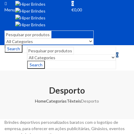
0
Menu
€
0,00
Search
0
Menu
€
0,00
Search
Desporto
Home
Categorias
Têxteis
Desporto
Brindes deportivos personalizados baratos com o logotipo de
empresa, para oferecer em ações publicitárias, Ginásios, eventos