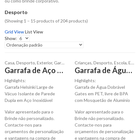
ou como brinde corporativo.
Desporto
(Showing 1 – 15 products of 204 products)
Grid View
List View
Show:
Casa
,
Desporto
,
Exterior
,
Garrafas
,
Líquidos
Crianças
,
Desporto
,
Escola
,
Exterior
Garrafa de Aço Helsinki Large 1 L para personalizar
Garrafa de Água dobrável Gates 480ml para personalizar
Highlights:
Highlights:
Garrafa Helsinki Large de
Garrafa de Água Dobrável
Vácuo Isolante de Parede
Gates em PET, livre de BPA
Dupla em Aço Inoxidável
com Mosquetão de Alumínio
Valor apresentado para o
Valor apresentado para o
Brinde não personalizado.
Brinde não personalizado.
Contacte-nos para
Contacte-nos para
orçamentos de personalização
orçamentos de personalização
e vantagens na compra de
e vantagens na compra de