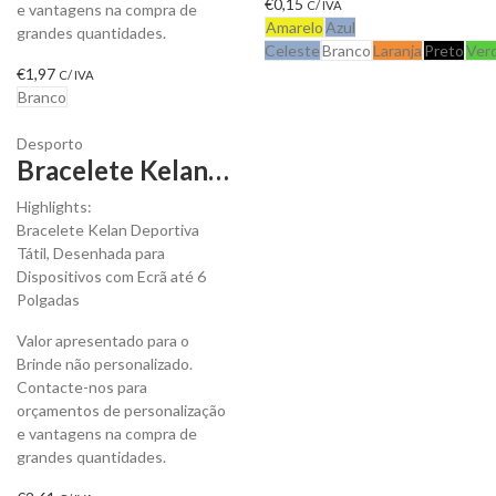
€
0,15
C/ IVA
e vantagens na compra de
Amarelo
Azul
grandes quantidades.
Celeste
Branco
Laranja
Preto
Ver
€
1,97
C/ IVA
Branco
Desporto
Bracelete Kelan Deportiva Tátil para Personalizar
Highlights:
Bracelete Kelan Deportiva
Tátil, Desenhada para
Dispositivos com Ecrã até 6
Polgadas
Valor apresentado para o
Brinde não personalizado.
Contacte-nos para
orçamentos de personalização
e vantagens na compra de
grandes quantidades.