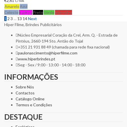
€
2,61
C/ IVA
Amarelo
Azul
Celeste
Fuchsia
Preto
Verde
Vermelho
1
2
3
…
13
14
Next
Hiper Filme, Brindes Publicitários
Núcleo Empresarial Coração da Crel, Arm. Q. - Estrada de
Pintéus, 2660-194 Sto. Antão do Tojal
+351 21 931 88 49 (chamada para rede fixa nacional)
paulonascimento@hiperfilme.com
www.hiperbrindes.pt
Seg - Sex / 9:00 - 13:00 - 14:00 - 18:00
INFORMAÇÕES
Sobre Nós
Contactos
Catálogo Online
Termos e Condições
DESTAQUE
Ecológicos