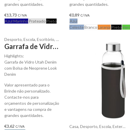
grandes quantidades.
grandes quantidades.
€
13,73
€
0,89
C/ IVA
C/ IVA
Azul Marinho
Prateado
Preto
Azul
Celeste
Branco
Laranja
Preto
Ver
Desporto
,
Escola
,
Escritório
,
Exterior
,
Festas e Eventos
,
Garrafas
,
Líqu
Garrafa de Vidro Utah Denim 500 ml para personalizar
Highlights:
Garrafa de Vidro Utah Denim
com Bolsa de Neoprene Look
Denim
Valor apresentado para o
Brinde não personalizado.
Contacte-nos para
orçamentos de personalização
e vantagens na compra de
grandes quantidades.
€
3,62
Casa
,
Desporto
,
Escola
,
Exterior
,
C/ IVA