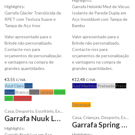
Highlights:
Highlights:
Garrafa Helsinki Med de Vácuo
Garrafa Glacier Translúcida de
Isolante de Parede Dupla em
RPET com Textura Suave e
Aço Inoxidável com Tampa de
Tampa de Aço Inox
Bambu
Valor apresentado para o
Valor apresentado para o
Brinde não personalizado.
Brinde não personalizado.
Contacte-nos para
Contacte-nos para
orçamentos de personalização
orçamentos de personalização
e vantagens na compra de
e vantagens na compra de
grandes quantidades.
grandes quantidades.
€
3,55
€
12,48
C/ IVA
C/ IVA
Azul Claro
Azul
Azul Marinho
Prateado
Preto
Royal
Branco
Cinza
Laranja
Verde
Lima
Vermelho
Destaque
Casa
,
Desporto
,
Escritório
,
Exterior
,
Garrafas
,
Líquidos
Garrafa Nuuk Lux em Aço Inox 400 ml para personalizar
Casa
,
Crianças
,
Desporto
,
Escola
,
Garrafa Spring em Rpet 500 ml para personalizar
Highlights:
Garrafa Nuuk Lux em Aço
Highlights: