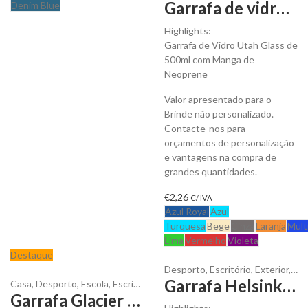
Garrafa de vidro Utah Glass 500 ml para personalizar
Denim Blue
Highlights:
Garrafa de Vidro Utah Glass de
500ml com Manga de
Neoprene
Valor apresentado para o
Brinde não personalizado.
Contacte-nos para
orçamentos de personalização
e vantagens na compra de
grandes quantidades.
€
2,26
C/ IVA
Azul Royal
Azul
Turquesa
Bege
Cinza
Laranja
Mult
Lima
Vermelho
Violeta
Destaque
Desporto
,
Escritório
,
Exterior
,
Gar
Garrafa Helsinki Med em Aço Inox 750 ml para personalizar
Casa
,
Desporto
,
Escola
,
Escritório
,
Exterior
,
Garrafas
,
Líquidos
Garrafa Glacier em Rpet de 600 ml para personalizar