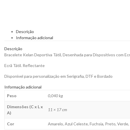
Descrição
Informação adicional
Descrição
Bracelete Kelan Deportiva Tátil, Desenhada para Dispositivos com Ecrã
Ecrã Tátil. Reflectante
Disponível para personalização em Serigrafia, DTF e Bordado
Informação adicional
Peso
0,040 kg
Dimensões (C x L x
11 × 17 cm
A)
Cor
Amarelo, Azul Celeste, Fuchsia, Preto, Verde