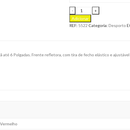
Bracelete
Kelan
Adicionar
Deportiva
REF:
5522
Categoria:
Desporto
E
Tátil
para
Personalizar
quantity
 até 6 Polgadas. Frente refletora, com tira de fecho elástico e ajustáve
, Vermelho