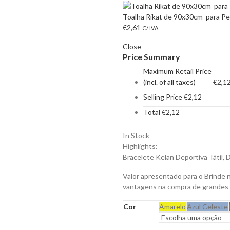
Toalha Rikat de 90x30cm para Pe
€
2,61
C/ IVA
Close
Price Summary
Maximum Retail Price
(incl. of all taxes)
€
2,1
Selling Price
€
2,12
Total
€
2,12
In Stock
Highlights:
Bracelete Kelan Deportiva Tátil,
Valor apresentado para o Brinde 
vantagens na compra de grandes
Cor
Amarelo
Azul Celeste