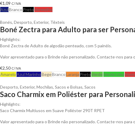
€
1,09
C/ IVA
Azul
Branco
Preto
Vermelho
Bonés
,
Desporto
,
Exterior
,
Têxteis
Boné Zectra para Adulto para ser Person
Highlights:
Boné Zectra de Adulto de algodão penteado, com 5 painéis.
Valor apresentado para o Brinde não personalizado. Contacte-nos para
€
2,50
C/ IVA
Amarelo
Azul Marinho
Bege
Branco
Laranja
Preto
Verde
Verde Lima
Verm
Desporto
,
Exterior
,
Mochilas, Sacos e Bolsas
,
Sacos
Saco Charmix em Poliéster para Personal
Highlights:
Saco Charmix Multiusos em Suave Poliéster 290T RPET
Valor apresentado para o Brinde não personalizado. Contacte-nos para