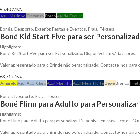
€
5,40
C/ IVA
Azul Marinho
Cinzento
Preto
Verde Escuro
Bonés
,
Desporto
,
Exterior
,
Festas e Eventos
,
Praia
,
Têxteis
Boné Kid Start Five para ser Personaliza
Highlights:
Boné Kid Start Five para ser Personalizado. Disponível em várias cores.
Valor apresentado para o Brinde não personalizado. Contacte-nos para
€
3,71
C/ IVA
Amarelo
Azul Aço-Claro
Azul Marinho
Azul Meia-Noite
Bege
Branco
Pret
Bonés
,
Desporto
,
Praia
,
Têxteis
Boné Flinn para Adulto para Personalizar
Highlights:
Boné Flinn para Adulto para personalizar. Disponível em várias cores. O 
Valor apresentado para o Brinde não personalizado. Contacte-nos para