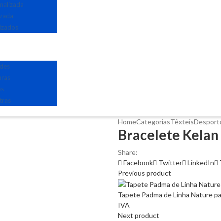
nalizada
izada
izados
edes
uras
os
tras
Home
Categorias
Têxteis
Desport
Bracelete Kelan 
Share:
Facebook
Twitter
LinkedIn
Previous product
Tapete Padma de Linha Nature par
IVA
Next product