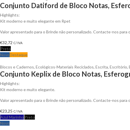
Conjunto Datiford de Bloco Notas, Esfero
Highlights:
Kit moderno e muito elegante em Rpet
Valor apresentado para o Brinde não personalizado. Contacte-nos para
€
32,72
C/ IVA
Preto
Novo
Destaque
Blocos e Cadernos
,
Ecológicos-Materiais Reciclados
,
Escrita
,
Escritório
,
Conjunto Keplix de Bloco Notas, Esferogr
Highlights:
Kit moderno e muito elegante.
Valor apresentado para o Brinde não personalizado. Contacte-nos para
€
23,25
C/ IVA
Azul Marinho
Preto
Novo