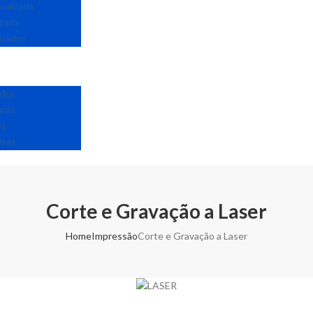
nalizada
izada
izados
edes
uras
os
tras
Corte e Gravação a Laser
Home
Impressão
Corte e Gravação a Laser