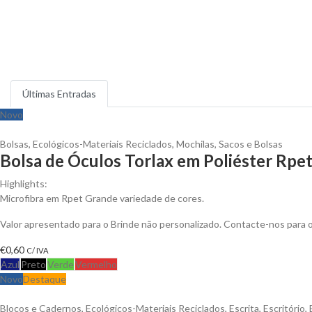
Últimas Entradas
Novo
Bolsas
,
Ecológicos-Materiais Reciclados
,
Mochilas, Sacos e Bolsas
Bolsa de Óculos Torlax em Poliéster Rpet
Highlights:
Microfibra em Rpet Grande variedade de cores.
Valor apresentado para o Brinde não personalizado. Contacte-nos para
€
0,60
C/ IVA
Azul
Preto
Verde
Vermelho
Novo
Destaque
Blocos e Cadernos
,
Ecológicos-Materiais Reciclados
,
Escrita
,
Escritório
,