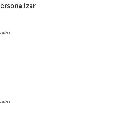
ersonalizar
dades.
r
dades.