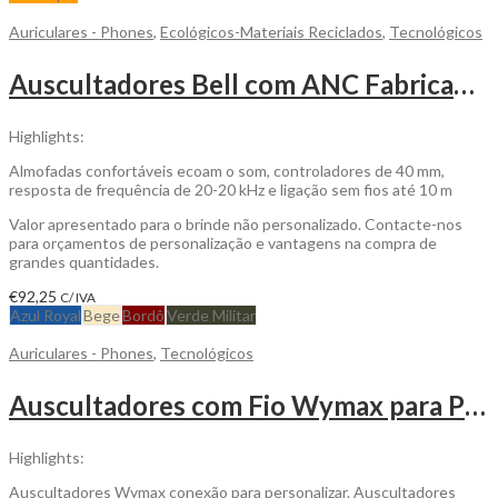
Auriculares - Phones
,
Ecológicos-Materiais Reciclados
,
Tecnológicos
Auscultadores Bell com ANC Fabricados com Sustentabilidade, ABS e Metais Reciclados para ser Personalizado
Highlights:
Almofadas confortáveis ecoam o som, controladores de 40 mm,
resposta de frequência de 20-20 kHz e ligação sem fios até 10 m
Valor apresentado para o brinde não personalizado. Contacte-nos
para orçamentos de personalização e vantagens na compra de
grandes quantidades.
€
92,25
C/ IVA
Azul Royal
Bege
Bordô
Verde Militar
Auriculares - Phones
,
Tecnológicos
Auscultadores com Fio Wymax para Personalizar
Highlights:
Auscultadores Wymax conexão para personalizar. Auscultadores