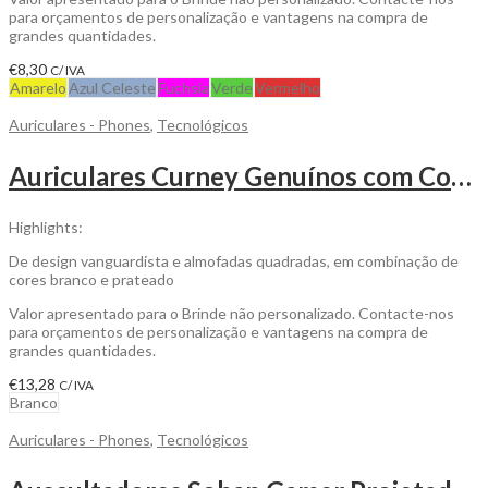
para orçamentos de personalização e vantagens na compra de
grandes quantidades.
€
8,30
C/ IVA
Amarelo
Azul Celeste
Fuchsia
Verde
Vermelho
Auriculares - Phones
,
Tecnológicos
Auriculares Curney Genuínos com Conexão Bluetooth 5.0 para ser Personalizado
Highlights:
De design vanguardista e almofadas quadradas, em combinação de
cores branco e prateado
Valor apresentado para o Brinde não personalizado. Contacte-nos
para orçamentos de personalização e vantagens na compra de
grandes quantidades.
€
13,28
C/ IVA
Branco
Auriculares - Phones
,
Tecnológicos