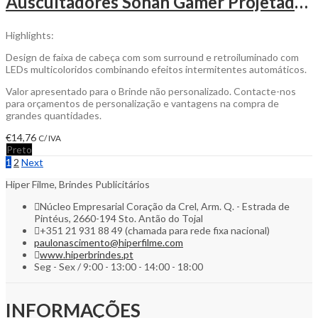
Auscultadores Sohan Gamer Projetados para uma experiência de jogo imersiva para ser Personalizado
Highlights:
Design de faixa de cabeça com som surround e retroiluminado com
LEDs multicoloridos combinando efeitos intermitentes automáticos.
Valor apresentado para o Brinde não personalizado. Contacte-nos
para orçamentos de personalização e vantagens na compra de
grandes quantidades.
€
14,76
C/ IVA
Preto
1
2
Next
Hiper Filme, Brindes Publicitários
Núcleo Empresarial Coração da Crel, Arm. Q. - Estrada de
Pintéus, 2660-194 Sto. Antão do Tojal
+351 21 931 88 49 (chamada para rede fixa nacional)
paulonascimento@hiperfilme.com
www.hiperbrindes.pt
Seg - Sex / 9:00 - 13:00 - 14:00 - 18:00
INFORMAÇÕES