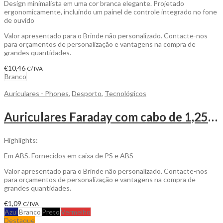
Design minimalista em uma cor branca elegante. Projetado
ergonomicamente, incluindo um painel de controle integrado no fone
de ouvido
Valor apresentado para o Brinde não personalizado. Contacte-nos
para orçamentos de personalização e vantagens na compra de
grandes quantidades.
€
10,46
C/ IVA
Branco
Auriculares - Phones
,
Desporto
,
Tecnológicos
Auriculares Faraday com cabo de 1,25 m com ligação stereo para Personalizar
Highlights:
Em ABS. Fornecidos em caixa de PS e ABS
Valor apresentado para o Brinde não personalizado. Contacte-nos
para orçamentos de personalização e vantagens na compra de
grandes quantidades.
€
1,09
C/ IVA
Azul
Branco
Preto
Vermelho
Destaque