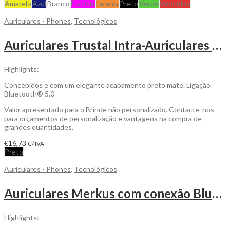
Amarelo
Azul
Branco
Fuchsia
Laranja
Preto
Verde
Vermelho
Auriculares - Phones
,
Tecnológicos
Auriculares Trustal Intra-Auriculares Bluetooth Antonio Miró para Personalizar
Highlights:
Concebidos e com um elegante acabamento preto mate. Ligação
Bluetooth® 5.0
Valor apresentado para o Brinde não personalizado. Contacte-nos
para orçamentos de personalização e vantagens na compra de
grandes quantidades.
€
16,73
C/ IVA
Preto
Auriculares - Phones
,
Tecnológicos
Auriculares Merkus com conexão Bluetooth 5.0 para Personalizar
Highlights: