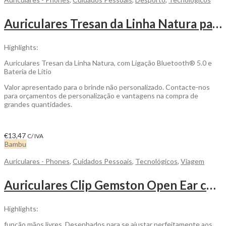
Auriculares Tresan da Linha Natura para ser Personalizado
Highlights:
Auriculares Tresan da Linha Natura, com Ligação Bluetooth® 5.0 e
Bateria de Lítio
Valor apresentado para o brinde não personalizado. Contacte-nos
para orçamentos de personalização e vantagens na compra de
grandes quantidades.
€
13,47
C/ IVA
Bambu
Auriculares - Phones
,
Cuidados Pessoais
,
Tecnológicos
,
Viagem
Auriculares Clip Gemston Open Ear com Conexão Bluetooth para ser personalizado
Highlights:
função mãos livres. Desenhados para se ajustar perfeitamente aos