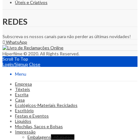
Úteis e Criativos
REDES
Subscreva os nossos canais para não perder as últimas novidades!
WhatsApp
Hiperfilme © 2020. All Rights Reserved.
Scroll To Top
Login/Signup
Close
Menu
Empresa
Têxteis
Escrita
Casa
Ecológicos-Materiais Reciclados
Escritório
Festas e Eventos
Líquidos
Mochilas, Sacos e Bolsas
Impressão
Embalagens
Embalagens