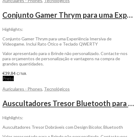
Auriculares - Phones
,
Tecnológicos
Conjunto Gamer Thrym para uma Experiência Imersiva de Videogame para ser personalizado
Highlights:
Conjunto Gamer Thrym para uma Experiência Imersiva de
Videogame. Inclui Rato Ótico e Teclado QWERTY
Valor apresentado para o Brinde não personalizado. Contacte-nos
para orçamentos de personalização e vantagens na compra de
grandes quantidades.
€
39,84
C/ IVA
Preto
Auriculares - Phones
,
Tecnológicos
Auscultadores Tresor Bluetooth para ser Personalizado
Highlights:
Auscultadores Tresor Dobráveis com Design Bicolor, Bluetooth
Valor apresentado para o Brinde não personalizado. Contacte-nos