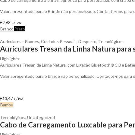
Cabo de carregamento 3 em 1 magnético para personalizar, com chapa em
Valor apresentado para o Brinde não personalizado. Contacte-nos para
€
2,68
C/ IVA
Branco
Preto
Auriculares - Phones
,
Cuidados Pessoais
,
Desporto
,
Tecnológicos
Auriculares Tresan da Linha Natura para 
Highlights:
Auriculares Tresan da Linha Natura, com Ligação Bluetooth® 5.0 e Bateri
Valor apresentado para o brinde não personalizado. Contacte-nos para
€
13,47
C/ IVA
Bambu
Tecnológicos
,
Uncategorized
Cabo de Carregamento Luxcable para Per
Highlights: