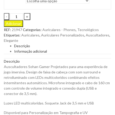
Auscultadores
Sohan
Adicionar
Gamer
REF:
21947
Categorias:
Auriculares - Phones
,
Tecnológicos
Projetados
Etiquetas:
Auriculares
,
Auriculares Personalizados
,
Auscultadores
,
para
Elegante
uma
Descrição
experiência
Informação adicional
de
jogo
Descrição
imersiva
Auscultadores Sohan Gamer Projetados para uma experiência de
para
jogo imersiva. Design de faixa de cabeça com som surround e
ser
retroiluminado com LEDs multicoloridos combinando efeitos
Personalizado
intermitentes automáticos. Microfone integrado e cabo de 160 cm
quantity
com controle de volume integrado e conexão dupla (USB e
conector de 3,5 mm).
Luzes LED multicoloridas. Soquete Jack de 3,5 mm e USB
Disponível para Personalização em Tampografia e UV