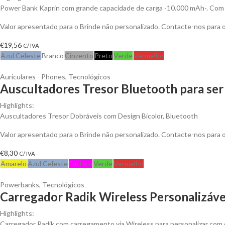
Power Bank Kaprin com grande capacidade de carga -10.000 mAh-. Com s
Valor apresentado para o Brinde não personalizado. Contacte-nos para
€
19,56
C/ IVA
Azul Celeste
Branco
Cinzento
Preto
Verde
Vermelho
Auriculares - Phones
,
Tecnológicos
Auscultadores Tresor Bluetooth para ser
Highlights:
Auscultadores Tresor Dobráveis com Design Bicolor, Bluetooth
Valor apresentado para o Brinde não personalizado. Contacte-nos para
€
8,30
C/ IVA
Amarelo
Azul Celeste
Fuchsia
Verde
Vermelho
Powerbanks
,
Tecnológicos
Carregador Radik Wireless Personalizáve
Highlights:
Carregador Radik com carregamento via Wireless para personalizar com o