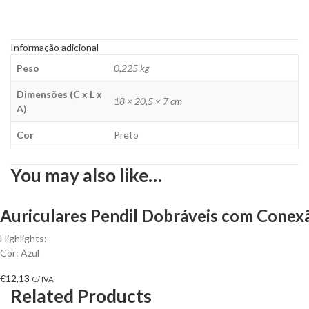
Informação adicional
Peso
0,225 kg
Dimensões (C x L x
18 × 20,5 × 7 cm
A)
Cor
Preto
You may also like…
Auriculares Pendil Dobráveis com Conexã
Highlights:
Cor: Azul
€
12,13
C/ IVA
Related Products