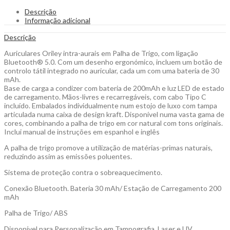
Bluetooth
Descrição
em
Informação adicional
Palha
de
Descrição
Trigo
para
Auriculares Oriley intra-aurais em Palha de Trigo, com ligação
Personalizar
Bluetooth® 5.0. Com um desenho ergonómico, incluem um botão de
quantity
controlo tátil integrado no auricular, cada um com uma bateria de 30
mAh.
Base de carga a condizer com bateria de 200mAh e luz LED de estado
de carregamento. Mãos-livres e recarregáveis, com cabo Tipo C
incluído. Embalados individualmente num estojo de luxo com tampa
articulada numa caixa de design kraft. Disponível numa vasta gama de
cores, combinando a palha de trigo em cor natural com tons originais.
Inclui manual de instruções em espanhol e inglês
A palha de trigo promove a utilização de matérias-primas naturais,
reduzindo assim as emissões poluentes.
Sistema de proteção contra o sobreaquecimento.
Conexão Bluetooth. Bateria 30 mAh/ Estação de Carregamento 200
mAh
Palha de Trigo/ ABS
Disponível para Personalização em Tampografia, Laser e UV