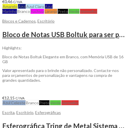
€
0,46
C/ IVA
Amarelo
Azul
Azul Claro
Azul
Marinho
Branco
Fuchsia
Laranja
Preto
Verde
Vermelho
Blocos e Cadernos
,
Escritório
Bloco de Notas USB Boltuk para ser personalizado
Highlights:
Bloco de Notas Boltuk Elegante em Branco, com Memória USB de 16
GB
Valor apresentado para o brinde não personalizado. Contacte-nos
para orçamentos de personalização e vantagens na compra de
grandes quantidades.
€
12,15
C/ IVA
Azul Celeste
Branco
Preto
Verde
Vermelho
Escrita
,
Escritório
,
Esferográficas
Esferográfica Tring de Metal Sistema Pulsar para Personalizar