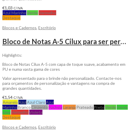
€
1,03
C/ IVA
Azul Marinho
Verde
Vermelho
Destaque
Blocos e Cadernos
,
Escritório
Bloco de Notas A-5 Cilux para ser personalizado
Highlights:
Bloco de Notas Cilux A-5 com capa de toque suave, acabamento em
PU e numa vasta gama de cores
Valor apresentado para o brinde não personalizado. Contacte-nos
para orçamentos de personalização e vantagens na compra de
grandes quantidades.
€
1,54
C/ IVA
Amarelo
Azul
Azul Claro
Azul
Marinho
Branco
Cinzento
Fuchsia
Laranja
Prateado
Preto
Verde
Verde
Lima
Vermelho
Violeta
Destaque
Blocos e Cadernos
,
Escritório