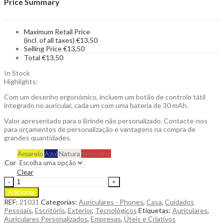
Price Summary
Maximum Retail Price
(incl. of all taxes)
€
13,50
Selling Price
€
13,50
Total
€
13,50
In Stock
Highlights:
Com um desenho ergonómico, incluem um botão de controlo tátil
integrado no auricular, cada um com uma bateria de 30 mAh.
Valor apresentado para o Brinde não personalizado. Contacte-nos
para orçamentos de personalização e vantagens na compra de
grandes quantidades.
Amarelo
Azul
Natura
Vermelho
Cor
Clear
Auriculares
Oriley
Adicionar
Intra-
REF:
21031
Categorias:
Auriculares - Phones
,
Casa
,
Cuidados
Auriculares
Pessoais
,
Escritório
,
Exterior
,
Tecnológicos
Etiquetas:
Auriculares
,
com
Auriculares Personalizados
,
Empresas
,
Úteis e Criativos
Ligação