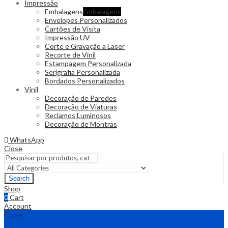
Impressão
Embalagens
Embalagens
Envelopes Personalizados
Cartões de Visita
Impressão UV
Corte e Gravação a Laser
Recorte de Vinil
Estampagem Personalizada
Serigrafia Personalizada
Bordados Personalizados
Vinil
Decoração de Paredes
Decoração de Viaturas
Reclamos Luminosos
Decoração de Montras
WhatsApp
Close
Search
Shop
0
Cart
Account
Close