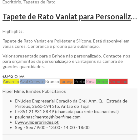
Escritório
,
Tapetes de Rato
Tapete de Rato Vaniat para Personalizar
Highlights:
Tapete de Rato Vaniat em Poliéster e Silicone. Está disponível em
várias cores. Cor branca é própria para sublimação.
Valor apresentado para o Brinde não personalizado. Contacte-nos
para orçamentos de personalização e vantagens na compra de
grandes quantidades.
€
0,42
C/ IVA
Amarelo
Azul Celeste
Branco
Laranja
Preto
Rosa
Verde
Vermelho
Hiper Filme, Brindes Publicitários
Núcleo Empresarial Coração da Crel, Arm. Q. - Estrada de
Pintéus, 2660-194 Sto. Antão do Tojal
+351 21 931 88 49 (chamada para rede fixa nacional)
paulonascimento@hiperfilme.com
www.hiperbrindes.pt
Seg - Sex / 9:00 - 13:00 - 14:00 - 18:00