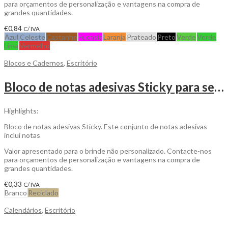
para orçamentos de personalização e vantagens na compra de
grandes quantidades.
€
0,84
C/ IVA
Azul Celeste
Castanho
Fuchsia
Laranja
Prateado
Preto
Verde
Verde
Lima
Vermelho
Blocos e Cadernos
,
Escritório
Bloco de notas adesivas Sticky para ser personalizado
Highlights:
Bloco de notas adesivas Sticky. Este conjunto de notas adesivas
incluí notas
Valor apresentado para o brinde não personalizado. Contacte-nos
para orçamentos de personalização e vantagens na compra de
grandes quantidades.
€
0,33
C/ IVA
Branco
Reciclado
Calendários
,
Escritório