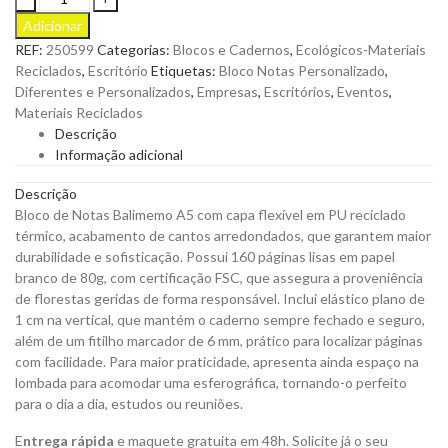
de
Adicionar
Notas
REF:
250599
Categorias:
Blocos e Cadernos
,
Ecológicos-Materiais
Balimemo
Reciclados
,
Escritório
Etiquetas:
Bloco Notas Personalizado
,
A5
Diferentes e Personalizados
,
Empresas
,
Escritórios
,
Eventos
,
com
Materiais Reciclados
Capa
Descrição
Flexível
Informação adicional
em
PU
Descrição
Reciclado
Bloco de Notas Balimemo A5 com capa flexível em PU reciclado
Térmico
térmico, acabamento de cantos arredondados, que garantem maior
para
durabilidade e sofisticação. Possui 160 páginas lisas em papel
Personalizar
branco de 80g, com certificação FSC, que assegura a proveniência
quantity
de florestas geridas de forma responsável. Inclui elástico plano de
1 cm na vertical, que mantém o caderno sempre fechado e seguro,
além de um fitilho marcador de 6 mm, prático para localizar páginas
com facilidade. Para maior praticidade, apresenta ainda espaço na
lombada para acomodar uma esferográfica, tornando-o perfeito
para o dia a dia, estudos ou reuniões.
E
ntrega rápida
e maquete gratuita em 48h. Solicite já o seu