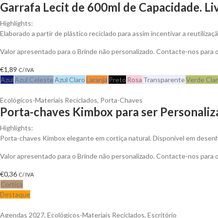
Garrafa Lecit de 600ml de Capacidade. Li
Highlights:
Elaborado a partir de plástico reciclado para assim incentivar a reutiliza
Valor apresentado para o Brinde não personalizado. Contacte-nos para
€
1,89
C/ IVA
Azul
Azul Celeste
Azul Claro
Laranja
Preto
Rosa
Transparente
Verde Cla
Ecológicos-Materiais Reciclados
,
Porta-Chaves
Porta-chaves Kimbox para ser Personali
Highlights:
Porta-chaves Kimbox elegante em cortiça natural. Disponível em desenho
Valor apresentado para o Brinde não personalizado. Contacte-nos para
€
0,36
C/ IVA
Cortiça
Destaque
Agendas 2027
,
Ecológicos-Materiais Reciclados
,
Escritório