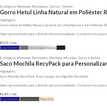
Ecológicos-Materiais Reciclados
,
Gorros
,
Têxteis
Gorro Hetul Linha Natural em Poliéster 
Highlights:
Gorro Hetul de Malha Macia e Quente de Linha Nature e em Poliéster 
Valor apresentado para o Brinde não personalizado. Contacte-nos para
€
3,55
C/ IVA
Azul Marinho
Cinza
Cinza Claro
Natura
Preto
Ecológicos-Materiais Reciclados
,
Mochilas
,
Mochilas, Sacos e Bolsas
Saco Mochila RecyPack para Personaliza
Highlights:
Saco Mochila RecyPack, Asas Longas em Algodão Reciclado
Valor apresentado para o Brinde não personalizado. Contacte-nos para
€
1,87
C/ IVA
Azul Marinho
Cinza Escuro
Pano Cru