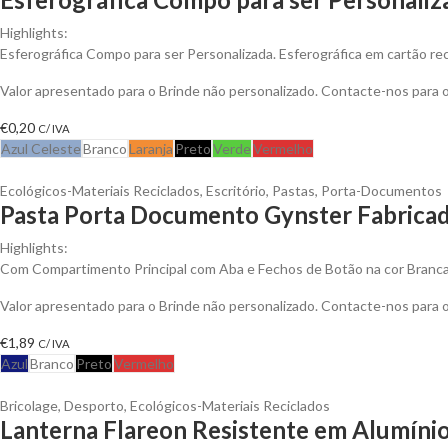
Highlights:
Esferográfica Compo para ser Personalizada. Esferográfica em cartão rec
Valor apresentado para o Brinde não personalizado. Contacte-nos para
€
0,20
C/ IVA
Azul Celeste
Branco
Laranja
Preto
Verde
Vermelho
Ecológicos-Materiais Reciclados
,
Escritório
,
Pastas
,
Porta-Documentos
Pasta Porta Documento Gynster Fabricad
Highlights:
Com Compartimento Principal com Aba e Fechos de Botão na cor Branc
Valor apresentado para o Brinde não personalizado. Contacte-nos para
€
1,89
C/ IVA
Azul
Branco
Preto
Vermelho
Bricolage
,
Desporto
,
Ecológicos-Materiais Reciclados
Lanterna Flareon Resistente em Alumínio