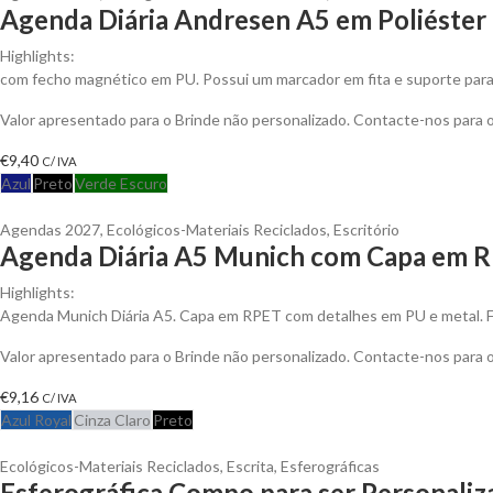
Agenda Diária Andresen A5 em Poliéster 
Highlights:
com fecho magnético em PU. Possui um marcador em fita e suporte para e
Valor apresentado para o Brinde não personalizado. Contacte-nos para
€
9,40
C/ IVA
Azul
Preto
Verde Escuro
Agendas 2027
,
Ecológicos-Materiais Reciclados
,
Escritório
Agenda Diária A5 Munich com Capa em R
Highlights:
Agenda Munich Diária A5. Capa em RPET com detalhes em PU e metal. 
Valor apresentado para o Brinde não personalizado. Contacte-nos para
€
9,16
C/ IVA
Azul Royal
Cinza Claro
Preto
Ecológicos-Materiais Reciclados
,
Escrita
,
Esferográficas
Esferográfica Compo para ser Personaliz