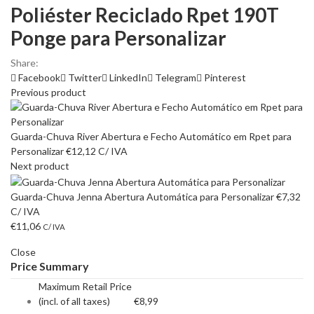
Poliéster Reciclado Rpet 190T
Ponge para Personalizar
Share:
Facebook
Twitter
LinkedIn
Telegram
Pinterest
Previous product
Guarda-Chuva River Abertura e Fecho Automático em Rpet para
Personalizar
€
12,12
C/ IVA
Next product
Guarda-Chuva Jenna Abertura Automática para Personalizar
€
7,32
C/ IVA
€
11,06
C/ IVA
Close
Price Summary
Maximum Retail Price
(incl. of all taxes)
€
8,99