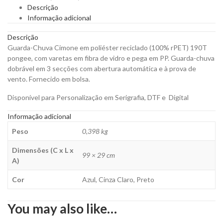
Reciclado
Descrição
Rpet
Informação adicional
190T
Ponge
Descrição
para
Guarda-Chuva Cimone em poliéster reciclado (100% rPET) 190T
Personalizar
pongee, com varetas em fibra de vidro e pega em PP. Guarda-chuva
quantity
dobrável em 3 secções com abertura automática e à prova de
vento. Fornecido em bolsa.
Disponível para Personalização em Serigrafia, DTF e Digital
Informação adicional
Peso
0,398 kg
Dimensões (C x L x
99 × 29 cm
A)
Cor
Azul, Cinza Claro, Preto
You may also like…