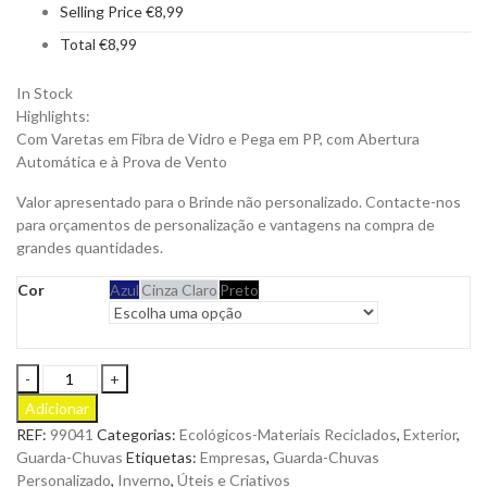
Selling Price
€
8,99
Total
€
8,99
In Stock
Highlights:
Com Varetas em Fibra de Vidro e Pega em PP, com Abertura
Automática e à Prova de Vento
Valor apresentado para o Brinde não personalizado. Contacte-nos
para orçamentos de personalização e vantagens na compra de
grandes quantidades.
Cor
Azul
Cinza Claro
Preto
Guarda-
Chuva
Adicionar
Cimone
REF:
99041
Categorias:
Ecológicos-Materiais Reciclados
,
Exterior
,
em
Guarda-Chuvas
Etiquetas:
Empresas
,
Guarda-Chuvas
Poliéster
Personalizado
,
Inverno
,
Úteis e Criativos