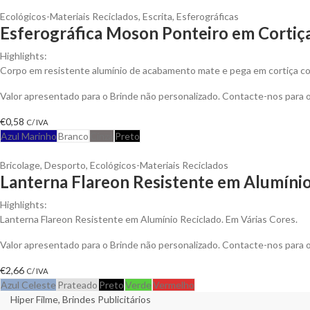
Ecológicos-Materiais Reciclados
,
Escrita
,
Esferográficas
Esferográfica Moson Ponteiro em Cortiç
Highlights:
Corpo em resistente alumínio de acabamento mate e pega em cortiça co
Valor apresentado para o Brinde não personalizado. Contacte-nos para
€
0,58
C/ IVA
Azul Marinho
Branco
Cinza
Preto
Bricolage
,
Desporto
,
Ecológicos-Materiais Reciclados
Lanterna Flareon Resistente em Alumínio
Highlights:
Lanterna Flareon Resistente em Alumínio Reciclado. Em Várias Cores.
Valor apresentado para o Brinde não personalizado. Contacte-nos para
€
2,66
C/ IVA
Azul Celeste
Prateado
Preto
Verde
Vermelho
Hiper Filme, Brindes Publicitários