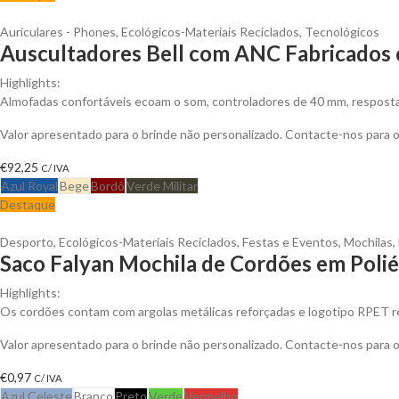
Auriculares - Phones
,
Ecológicos-Materiais Reciclados
,
Tecnológicos
Auscultadores Bell com ANC Fabricados c
Highlights:
Almofadas confortáveis ecoam o som, controladores de 40 mm, resposta 
Valor apresentado para o brinde não personalizado. Contacte-nos para
€
92,25
C/ IVA
Azul Royal
Bege
Bordô
Verde Militar
Destaque
Desporto
,
Ecológicos-Materiais Reciclados
,
Festas e Eventos
,
Mochilas
,
Saco Falyan Mochila de Cordões em Polié
Highlights:
Os cordões contam com argolas metálicas reforçadas e logotipo RPET rec
Valor apresentado para o brinde não personalizado. Contacte-nos para
€
0,97
C/ IVA
Azul Celeste
Branco
Preto
Verde
Vermelho