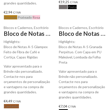
€
19,25
C/ IVA
grandes quantidades.
Cinza
Preto
€
2,94
C/ IVA
Dourado
Prateado
Rosa
Blocos e Cadernos
,
Escritório
Blocos e Cadernos
,
Escritório
Bloco de Notas A-5 Glampex para Personalizar
Bloco de Notas A-5 Granada Perpétuo para Personalizar
Highlights:
Highlights:
Bloco de Notas A-5 Glampex
Bloco de Notas A-5 Granada
Feito de Fibra de Café e
Perpétuo. Com Capa em PU
Cortiça. Capas Rígidas
Maleável, Lombada da Folha
Preta
Valor apresentado para o
Brinde não personalizado.
Valor apresentado para o
Contacte-nos para
Brinde não personalizado.
orçamentos de personalização
Contacte-nos para
e vantagens na compra de
orçamentos de personalização
grandes quantidades.
e vantagens na compra de
grandes quantidades.
€
4,49
C/ IVA
Castanho
€
7,04
C/ IVA