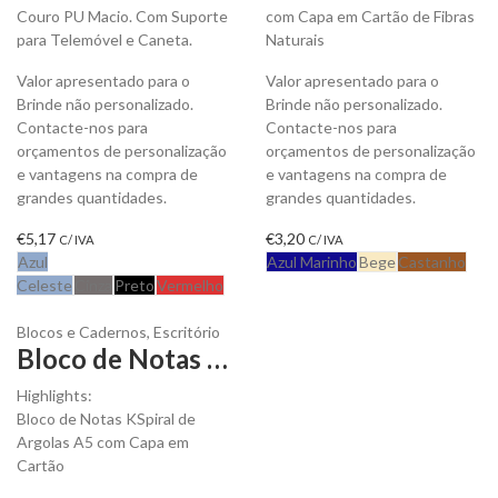
Couro PU Macio. Com Suporte
com Capa em Cartão de Fibras
para Telemóvel e Caneta.
Naturais
Valor apresentado para o
Valor apresentado para o
Brinde não personalizado.
Brinde não personalizado.
Contacte-nos para
Contacte-nos para
orçamentos de personalização
orçamentos de personalização
e vantagens na compra de
e vantagens na compra de
grandes quantidades.
grandes quantidades.
€
5,17
€
3,20
C/ IVA
C/ IVA
Azul
Azul Marinho
Bege
Castanho
Celeste
Cinza
Preto
Vermelho
Blocos e Cadernos
,
Escritório
Bloco de Notas A5 KSpiral de Argolas para Personalizar
Highlights:
Bloco de Notas KSpiral de
Argolas A5 com Capa em
Cartão