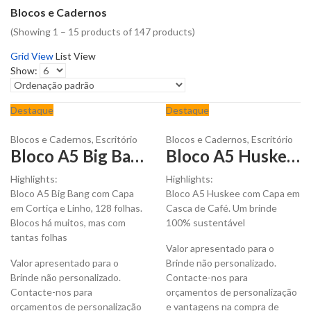
Blocos e Cadernos
(Showing 1 – 15 products of 147 products)
Grid View
List View
Show:
Destaque
Destaque
Blocos e Cadernos
,
Escritório
Blocos e Cadernos
,
Escritório
Bloco A5 Big Bang com Capa em Cortiça e Linho para Personalizar
Bloco A5 Huskee com Capa em Casca de Café para Personalizar
Highlights:
Highlights:
Bloco A5 Big Bang com Capa
Bloco A5 Huskee com Capa em
em Cortiça e Linho, 128 folhas.
Casca de Café. Um brinde
Blocos há muitos, mas com
100% sustentável
tantas folhas
Valor apresentado para o
Valor apresentado para o
Brinde não personalizado.
Brinde não personalizado.
Contacte-nos para
Contacte-nos para
orçamentos de personalização
orçamentos de personalização
e vantagens na compra de