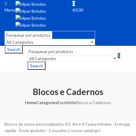
0
Menu
€
0,00
Search
0
Menu
€
0,00
Search
Blocos e Cadernos
Home
Categorias
Escritório
Blocos e Cadernos
Blocos de notas personalizados A5, A6 e A7 para brindes · Entrega
rápida · Envio gratuito · Consulte o nosso catálogo!