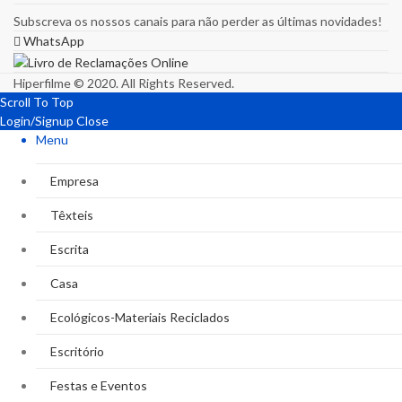
Subscreva os nossos canais para não perder as últimas novidades!
WhatsApp
Hiperfilme © 2020. All Rights Reserved.
Scroll To Top
Login/Signup
Close
Menu
Empresa
Têxteis
Escrita
Casa
Ecológicos-Materiais Reciclados
Escritório
Festas e Eventos