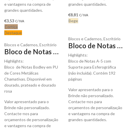
e vantagens na compra de
grandes quantidades.
grandes quantidades.
€
8,81
C/ IVA
€
3,53
Bege
C/ IVA
Cortiça
Destaque
Blocos e Cadernos
,
Escritório
Bloco de Notas A-5 com Suporte para Esferográfica para Personalizar
Blocos e Cadernos
,
Escritório
Bloco de Notas Bodley A-5 em PU de Cores Metálicas para Personalizar
Highlights:
Highlights:
Bloco de Notas A-5 com
Bloco de Notas Bodley em PU
Suporte para Esferográfica
de Cores Metálicas
(não incluída). Contém 192
Chamativas. Disponível em
páginas
dourado, prateado e dourado
Valor apresentado para o
rosa
Brinde não personalizado.
Valor apresentado para o
Contacte-nos para
Brinde não personalizado.
orçamentos de personalização
Contacte-nos para
e vantagens na compra de
orçamentos de personalização
grandes quantidades.
e vantagens na compra de