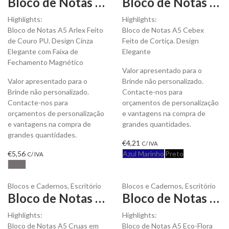
Bloco de Notas A5 Arlex Feito de Couro PU para Personalizar
Bloco de Notas A5 Cebex para Personalizar
Highlights:
Highlights:
Bloco de Notas A5 Arlex Feito
Bloco de Notas A5 Cebex
de Couro PU. Design Cinza
Feito de Cortiça. Design
Elegante com Faixa de
Elegante
Fechamento Magnético
Valor apresentado para o
Valor apresentado para o
Brinde não personalizado.
Brinde não personalizado.
Contacte-nos para
Contacte-nos para
orçamentos de personalização
orçamentos de personalização
e vantagens na compra de
e vantagens na compra de
grandes quantidades.
grandes quantidades.
€
4,21
C/ IVA
€
5,56
Azul Marinho
Preto
C/ IVA
Cinza
Blocos e Cadernos
,
Escritório
Blocos e Cadernos
,
Escritório
Bloco de Notas A5 Cruas em PU para Personalizar
Bloco de Notas A5 Eco-Flora de Fibras Naturais para Personalizar
Highlights:
Highlights:
Bloco de Notas A5 Cruas em
Bloco de Notas A5 Eco-Flora