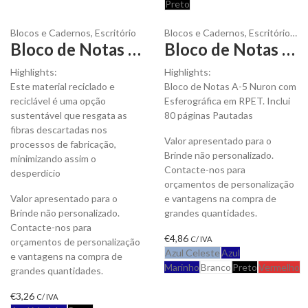
Preto
Blocos e Cadernos
,
Escritório
Blocos e Cadernos
,
Escritório
,
Esf
Bloco de Notas A-5 Lazox Pautado com Capa Macia em Couro PU Reciclado para Personalizar
Bloco de Notas A-5 Nuron com Esferográfica em RPET para Personalizar
Highlights:
Highlights:
Este material reciclado e
Bloco de Notas A-5 Nuron com
reciclável é uma opção
Esferográfica em RPET. Inclui
sustentável que resgata as
80 páginas Pautadas
fibras descartadas nos
Valor apresentado para o
processos de fabricação,
Brinde não personalizado.
minimizando assim o
Contacte-nos para
desperdício
orçamentos de personalização
Valor apresentado para o
e vantagens na compra de
Brinde não personalizado.
grandes quantidades.
Contacte-nos para
€
4,86
C/ IVA
orçamentos de personalização
Azul Celeste
Azul
e vantagens na compra de
Marinho
Branco
Preto
Vermelho
grandes quantidades.
€
3,26
C/ IVA