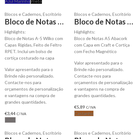
Azul Marinho
Preto
Blocos e Cadernos
,
Escritório
Blocos e Cadernos
,
Escritório
Bloco de Notas A-5 Wilko com Capas Rígidas PU para Personalizar
Bloco de Notas A5 Abacork Craft para Personalizar
Highlights:
Highlights:
Bloco de Notas A-5 Wilko com
Bloco de Notas A5 Abacork
Capas Rígidas, Feito de Feltro
com Capa em Craft e Cortiça
RPET. Inclui um bolso de
com Fecho Magnético
cortiça costurado na capa
Valor apresentado para o
Valor apresentado para o
Brinde não personalizado.
Brinde não personalizado.
Contacte-nos para
Contacte-nos para
orçamentos de personalização
orçamentos de personalização
e vantagens na compra de
e vantagens na compra de
grandes quantidades.
grandes quantidades.
€
5,89
C/ IVA
€
3,44
Castanho
C/ IVA
Cinza
Blocos e Cadernos
,
Escritório
Blocos e Cadernos
,
Escritório