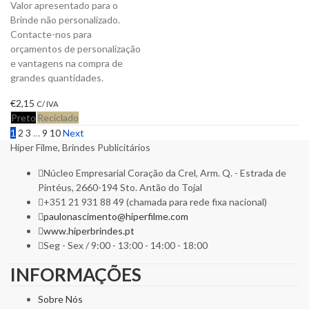
Valor apresentado para o
Brinde não personalizado.
Contacte-nos para
orçamentos de personalização
e vantagens na compra de
grandes quantidades.
€
2,15
C/ IVA
Preto
Reciclado
1
2
3
…
9
10
Next
Hiper Filme, Brindes Publicitários
Núcleo Empresarial Coração da Crel, Arm. Q. - Estrada de
Pintéus, 2660-194 Sto. Antão do Tojal
+351 21 931 88 49 (chamada para rede fixa nacional)
paulonascimento@hiperfilme.com
www.hiperbrindes.pt
Seg - Sex / 9:00 - 13:00 - 14:00 - 18:00
INFORMAÇÕES
Sobre Nós