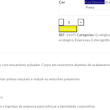
Cor
Azul Marinho
Br
Esferográfica
Moson
Adicionar
Ponteiro
REF:
21075
Categorias:
Ecológico
em
ecológico
,
Empresas
,
Esferográfi
Cortiça
e
Alumínio
com
Mecanismo
nio com mecanismo pulsador. Corpo em resistente alumínio de acabamento
Pulsar
para
Personalizar
ias-primas naturais e reduzir as emissões poluentes.
quantity
to.
 o logotipo da empresa para reforçar a identidade corporativa.