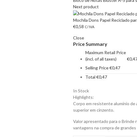
Bloco de Notas Bluster A-5 para 
Next product
Mochila Dons Papel Reciclado par
€
0,58
C/ IVA
Close
Price Summary
Maximum Retail Price
(incl. of all taxes)
€
0,4
Selling Price
€
0,47
Total
€
0,47
In Stock
Highlights:
Corpo em resistente alumínio de
superior em cinzento.
Valor apresentado para o Brinde 
vantagens na compra de grandes