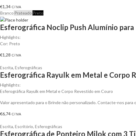
€
1,34
C/ IVA
Branco
Prateado
Preto
Esferográfica Noclip Push Alumínio para 
Highlights:
Cor: Preto
€
1,28
C/ IVA
Escrita
,
Esferográficas
Esferográfica Rayulk em Metal e Corpo R
Highlights:
Esferográfica Rayulk em Metal e Corpo Revestido em Couro
Valor apresentado para o Brinde não personalizado. Contacte-nos para
€
6,74
C/ IVA
Escrita
,
Escritório
,
Esferográficas
Esferográfica de Ponteiro Milok com 3 Ti