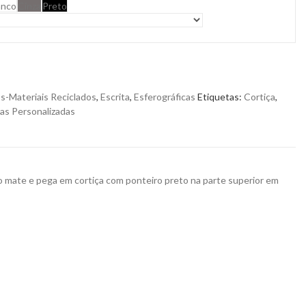
anco
Cinza
Preto
s-Materiais Reciclados
,
Escrita
,
Esferográficas
Etiquetas:
Cortiça
,
cas Personalizadas
 mate e pega em cortiça com ponteiro preto na parte superior em