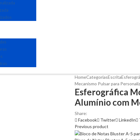
nalizada
izada
izados
edes
uras
os
tras
Home
Categorias
Escrita
Esferográ
Mecanismo Pulsar para Personaliz
Esferográfica M
Alumínio com Me
Share:
Facebook
Twitter
LinkedIn
Previous product