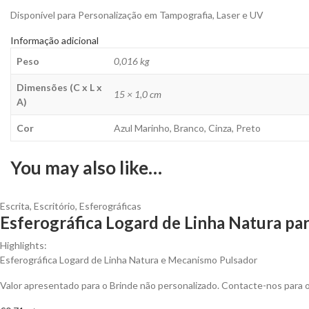
Disponível para Personalização em Tampografia, Laser e UV
Informação adicional
Peso
0,016 kg
Dimensões (C x L x
15 × 1,0 cm
A)
Cor
Azul Marinho, Branco, Cinza, Preto
You may also like…
Escrita
,
Escritório
,
Esferográficas
Esferográfica Logard de Linha Natura par
Highlights:
Esferográfica Logard de Linha Natura e Mecanismo Pulsador
Valor apresentado para o Brinde não personalizado. Contacte-nos para