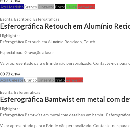
€
0,71
C/ IVA
Azul Marinho
Branco
Cinzento
Preto
Verde
Vermelho
Escrita
,
Escritório
,
Esferográficas
Esferográfica Retouch em Alumínio Recic
Highlights:
Esferográfica Retouch em Alumínio Reciclado, Touch
Especial para Gravação a laser
Valor apresentado para o Brinde não personalizado. Contacte-nos para
€
0,73
C/ IVA
Azul Celeste
Branco
Cinzento
Preto
Vermelho
Escrita
,
Esferográficas
Esferográfica Bamtwist em metal com de
Highlights:
Esferográfica Bamtwist em metal com detalhes em bambu. Esferográfic
Valor apresentado para o Brinde não personalizado. Contacte-nos para