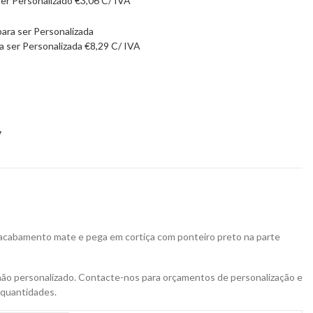
ser Personalizado
€
3,06
C/ IVA
a ser Personalizada
€
8,29
C/ IVA
7
 acabamento mate e pega em cortiça com ponteiro preto na parte
não personalizado. Contacte-nos para orçamentos de personalização e
 quantidades.