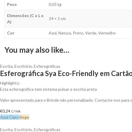
Peso
0,05 kg
Dimensões (C x L x
14 × 1 cm
A)
Cor
Azul, Natura, Preto, Verde, Vermelho
You may also like…
Escrita
,
Escritório
,
Esferográficas
Esferográfica Sya Eco-Friendly em Cartão 
Highlights:
Esta esferográfica tem sistema pulsar e escrita preta
Valor apresentado para o Brinde não personalizado. Contacte-nos para
€
0,24
C/ IVA
Azul Claro
Bege
Escrita
,
Escritório
,
Esferográficas