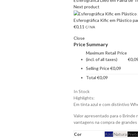
Esferográfica Lileo em Palha de T
Next product
Esferográfica Kific em Plástico pa
€
0,11
C/ IVA
Close
Price Summary
Maximum Retail Price
(incl. of all taxes)
€
0,0
Selling Price
€
0,09
Total
€
0,09
In Stock
Highlights:
Em tinta azul e com distintivo Wh
Valor apresentado para o Brinde 
vantagens na compra de grandes
Cor
Azul
Natura
Pret