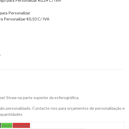
rigo para Personalizar
€
0,24
C/ IVA
ra Personalizar
€
0,10
C/ IVA
9
eat Straw na parte superior da esferográfica.
não personalizado. Contacte-nos para orçamentos de personalização e
 quantidades
o
Verde
Vermelho