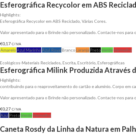
Esferográfica Recycolor em ABS Reciclad
Highlights:
Esferográfica Recycolor em ABS Reciclado, Várias Cores.
Valor apresentado para o Brinde não personalizado. Contacte-nos para
€
0,17
C/ IVA
Amarelo
Azul Marinho
Azul Royal
Branco
Laranja
Preto
Verde
Vermelho
Ecológicos-Materiais Reciclados
,
Escrita
,
Escritório
,
Esferográficas
Esferográfica Milink Produzida Através d
Highlights:
contribuindo para o reaproveitamento do cartão e alumínio. Corpo em 
Valor apresentado para o Brinde não personalizado. Contacte-nos para
€
0,27
C/ IVA
Azul
Preto
Verde
Vermelho
Caneta Rosdy da Linha da Natura em Palh