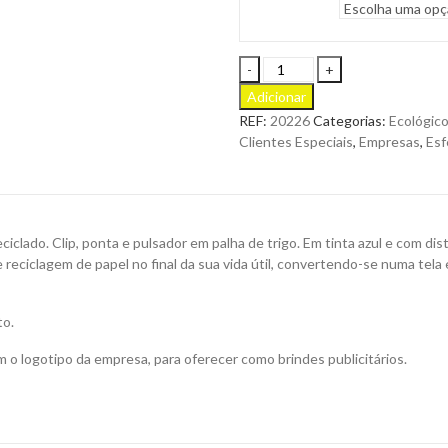
Esferográfica
Cezon
Adicionar
em
REF:
20226
Categorias:
Ecológico
Cartão
Clientes Especiais
,
Empresas
,
Esf
Reciclado
com
Mecanismo
Pulsar
para
ado. Clip, ponta e pulsador em palha de trigo. Em tinta azul e com dist
Personalizar
ciclagem de papel no final da sua vida útil, convertendo-se numa tela e
quantity
to.
 o logotipo da empresa, para oferecer como brindes publicitários.