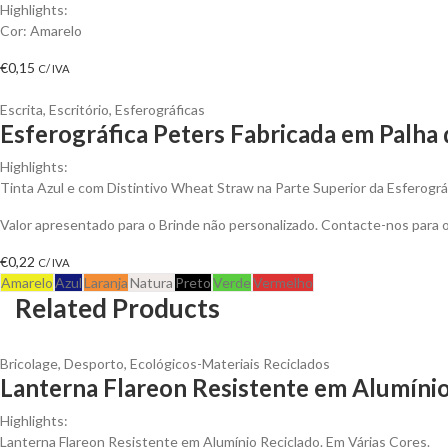
Highlights:
Cor: Amarelo
€
0,15
C/ IVA
Escrita
,
Escritório
,
Esferográficas
Esferográfica Peters Fabricada em Palha
Highlights:
Tinta Azul e com Distintivo Wheat Straw na Parte Superior da Esferográ
Valor apresentado para o Brinde não personalizado. Contacte-nos para
€
0,22
C/ IVA
Amarelo
Azul
Laranja
Natura
Preto
Verde
Vermelho
Related Products
Bricolage
,
Desporto
,
Ecológicos-Materiais Reciclados
Lanterna Flareon Resistente em Alumínio
Highlights:
Lanterna Flareon Resistente em Alumínio Reciclado. Em Várias Cores.