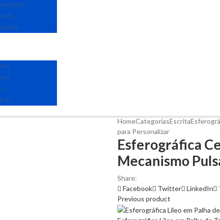
nalizada
izada
izados
edes
uras
os
tras
Home
Categorias
Escrita
Esferográ
para Personalizar
Esferográfica C
Mecanismo Pulsa
Share:
Facebook
Twitter
LinkedIn
Previous product