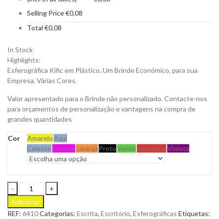
Selling Price
€
0,08
Total
€
0,08
In Stock
Highlights:
Esferográfica Kific em Plástico. Um Brinde Económico, para sua
Empresa, Várias Cores.
Valor apresentado para o Brinde não personalizado. Contacte-nos
para orçamentos de personalização e vantagens na compra de
grandes quantidades
Cor
Amarelo
Azul
Celeste
Fuchsia
Laranja
Preto
Verde
Vermelho
Violeta
Esferográfica
Kific
Adicionar
em
REF:
6410
Categorias:
Escrita
,
Escritório
,
Esferográficas
Etiquetas:
Plástico