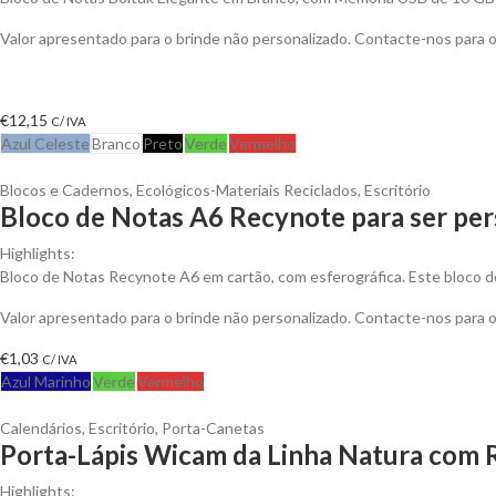
Valor apresentado para o brinde não personalizado. Contacte-nos para
€
12,15
C/ IVA
Azul Celeste
Branco
Preto
Verde
Vermelho
Blocos e Cadernos
,
Ecológicos-Materiais Reciclados
,
Escritório
Bloco de Notas A6 Recynote para ser per
Highlights:
Bloco de Notas Recynote A6 em cartão, com esferográfica. Este bloco d
Valor apresentado para o brinde não personalizado. Contacte-nos para
€
1,03
C/ IVA
Azul Marinho
Verde
Vermelho
Calendários
,
Escritório
,
Porta-Canetas
Porta-Lápis Wicam da Linha Natura com R
Highlights: