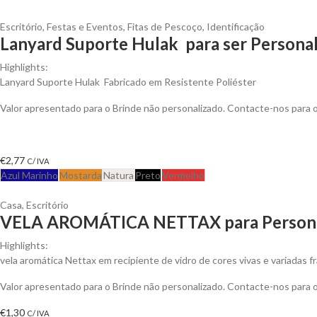
Escritório
,
Festas e Eventos
,
Fitas de Pescoço
,
Identificação
Lanyard Suporte Hulak para ser Persona
Highlights:
Lanyard Suporte Hulak Fabricado em Resistente Poliéster
Valor apresentado para o Brinde não personalizado. Contacte-nos para
€
2,77
C/ IVA
Azul Marinho
Mostarda
Natura
Preto
Vermelho
Casa
,
Escritório
VELA AROMÁTICA NETTAX para Persona
Highlights:
vela aromática Nettax em recipiente de vidro de cores vivas e variadas f
Valor apresentado para o Brinde não personalizado. Contacte-nos para
€
1,30
C/ IVA