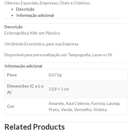
Clientes Especiais
,
Empresas
,
Úteis e Criativos
para
Descrição
Personalizar
Informação adicional
quantity
Descrição
Esferográfica Kific em Plástico
Um Brinde Económico, para sua Empresa
Disponível para personalização em Tampografia, Laser e UV
Informação adicional
Peso
0,07 kg
Dimensões (C x L x
13,8 × 1 cm
A)
Amarelo, Azul Celeste, Fuchsia, Laranja,
Cor
Preto, Verde, Vermelho, Violeta
Related Products