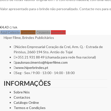
Valor apresentado para o brinde não personalizado. Contacte-nos para
€
4,43
C/ IVA
Azul Celeste
Castanho
Cinzento
Vermelho
Hiper Filme, Brindes Publicitários
Núcleo Empresarial Coração da Crel, Arm. Q. - Estrada de
Pintéus, 2660-194 Sto. Antão do Tojal
+351 21 931 88 49 (chamada para rede fixa nacional)
paulonascimento@hiperfilme.com
www.hiperbrindes.pt
Seg - Sex / 9:00 - 13:00 - 14:00 - 18:00
INFORMAÇÕES
Sobre Nós
Contactos
Catálogo Online
Termos e Condições