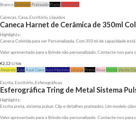
Branco
Dourado
Prateado
Preto
Vermelho
Canecas
,
Casa
,
Escritório
,
Líquidos
Caneca Harnet de Cerâmica de 350ml Colo
Highlights:
Caneca Colorida para ser Personalizada. Com 350 ml de capacidade está 
Valor apresentado para o Brinde não personalizado. Contacte-nos para
€
2,12
C/ IVA
Amarelo
Azul
Azul Claro
Azul Marinho
Laranja
Preto
Rosa
Verde
Verde Cl
Escrita
,
Escritório
,
Esferográficas
Esferográfica Tring de Metal Sistema Pul
Highlights:
Escrita preta, sistema pulsar. Clip e detalhes prateados. Um modelo clá
Valor apresentado para o Brinde não personalizado. Contacte-nos para