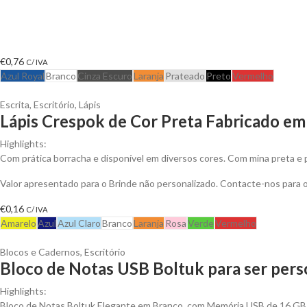
€
0,76
C/ IVA
Azul Royal
Branco
Cinza Escuro
Laranja
Prateado
Preto
Vermelho
Escrita
,
Escritório
,
Lápis
Lápis Crespok de Cor Preta Fabricado em
Highlights:
Com prática borracha e disponível em diversos cores. Com mina preta e 
Valor apresentado para o Brinde não personalizado. Contacte-nos para
€
0,16
C/ IVA
Amarelo
Azul
Azul Claro
Branco
Laranja
Rosa
Verde
Vermelho
Blocos e Cadernos
,
Escritório
Bloco de Notas USB Boltuk para ser pers
Highlights:
Bloco de Notas Boltuk Elegante em Branco, com Memória USB de 16 GB