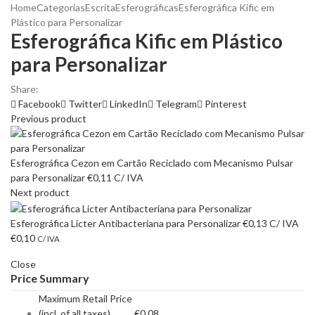
Home
Categorias
Escrita
Esferográficas
Esferográfica Kific em
Plástico para Personalizar
Esferográfica Kific em Plástico
para Personalizar
Share:
Facebook
Twitter
LinkedIn
Telegram
Pinterest
Previous product
Esferográfica Cezon em Cartão Reciclado com Mecanismo Pulsar
para Personalizar
€
0,11
C/ IVA
Next product
Esferográfica Licter Antibacteriana para Personalizar
€
0,13
C/ IVA
€
0,10
C/ IVA
Close
Price Summary
Maximum Retail Price
(incl. of all taxes)
€
0,08