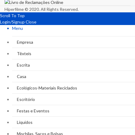
Hiperfilme © 2020. All Rights Reserved.
Scroll To Top
Login/Signup
Close
Menu
Empresa
Têxteis
Escrita
Casa
Ecológicos-Materiais Reciclados
Escritório
Festas e Eventos
Líquidos
Mochilas, Sacos e Bolsas