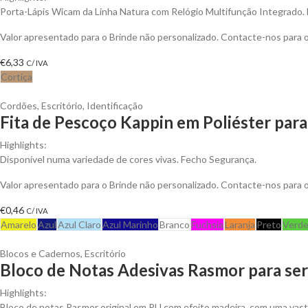
Porta-Lápis Wicam da Linha Natura com Relógio Multifunção Integrado. 
Valor apresentado para o Brinde não personalizado. Contacte-nos para
€
6,33
C/ IVA
Cortiça
Cordões
,
Escritório
,
Identificação
Fita de Pescoço Kappin em Poliéster para
Highlights:
Disponível numa variedade de cores vivas. Fecho Segurança.
Valor apresentado para o Brinde não personalizado. Contacte-nos para
€
0,46
C/ IVA
Amarelo
Azul
Azul Claro
Azul Marinho
Branco
Fuchsia
Laranja
Preto
Verd
Blocos e Cadernos
,
Escritório
Bloco de Notas Adesivas Rasmor para ser
Highlights:
Bloco de notas Rasmor original em PU com efeito madeira, com uma vast