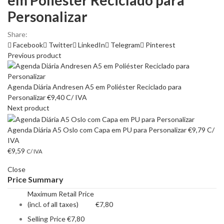
em Poliéster Reciclado para
Personalizar
Share:
Facebook
Twitter
LinkedIn
Telegram
Pinterest
Previous product
Agenda Diária Andresen A5 em Poliéster Reciclado para
Personalizar
€
9,40
C/ IVA
Next product
Agenda Diária A5 Oslo com Capa em PU para Personalizar
€
9,79
C/
IVA
€
9,59
C/ IVA
Close
Price Summary
Maximum Retail Price
(incl. of all taxes)
€
7,80
Selling Price
€
7,80