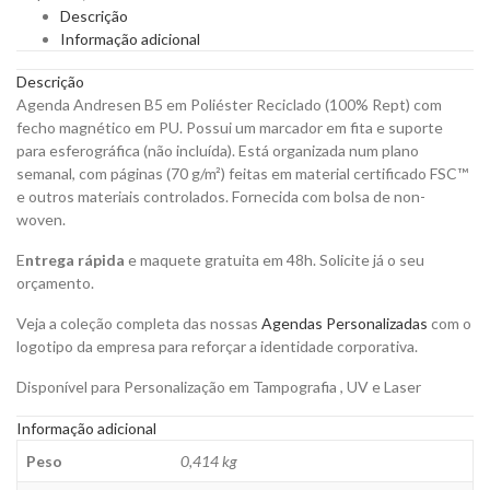
Poliéster
Descrição
Reciclado
Informação adicional
para
Personalizar
Descrição
quantity
Agenda Andresen B5 em Poliéster Reciclado (100% Rept) com
fecho magnético em PU. Possui um marcador em fita e suporte
para esferográfica (não incluída). Está organizada num plano
semanal, com páginas (70 g/m²) feitas em material certificado FSC™
e outros materiais controlados. Fornecida com bolsa de non-
woven.
E
ntrega rápida
e maquete gratuita em 48h. Solicite já o seu
orçamento.
Veja a coleção completa das nossas
Agendas Personalizadas
com o
logotipo da empresa para reforçar a identidade corporativa.
Disponível para Personalização em Tampografia , UV e Laser
Informação adicional
Peso
0,414 kg