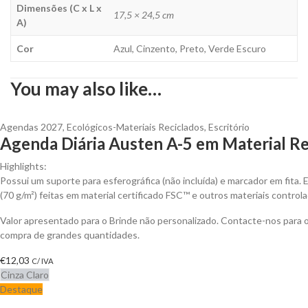
Dimensões (C x L x
17,5 × 24,5 cm
A)
Cor
Azul, Cinzento, Preto, Verde Escuro
You may also like…
Agendas 2027
,
Ecológicos-Materiais Reciclados
,
Escritório
Agenda Diária Austen A-5 em Material Re
Highlights:
Possui um suporte para esferográfica (não incluída) e marcador em fita. 
(70 g/m²) feitas em material certificado FSC™ e outros materiais control
Valor apresentado para o Brinde não personalizado. Contacte-nos para
compra de grandes quantidades.
€
12,03
C/ IVA
Cinza Claro
Destaque