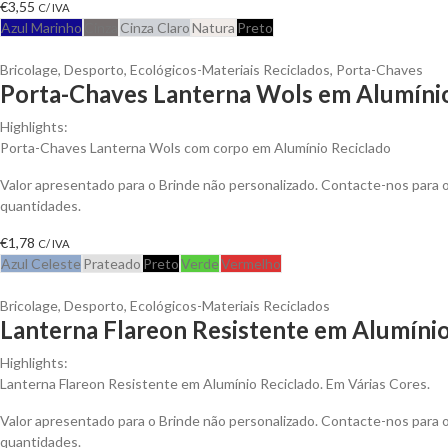
€
3,55
C/ IVA
Azul Marinho
Cinza
Cinza Claro
Natura
Preto
Bricolage
,
Desporto
,
Ecológicos-Materiais Reciclados
,
Porta-Chaves
Porta-Chaves Lanterna Wols em Alumínio
Highlights:
Porta-Chaves Lanterna Wols com corpo em Alumínio Reciclado
Valor apresentado para o Brinde não personalizado. Contacte-nos para
quantidades.
€
1,78
C/ IVA
Azul Celeste
Prateado
Preto
Verde
Vermelho
Bricolage
,
Desporto
,
Ecológicos-Materiais Reciclados
Lanterna Flareon Resistente em Alumínio
Highlights:
Lanterna Flareon Resistente em Alumínio Reciclado. Em Várias Cores.
Valor apresentado para o Brinde não personalizado. Contacte-nos para
quantidades.