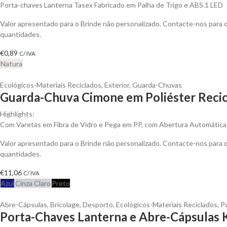
Porta-chaves Lanterna Tasex Fabricado em Palha de Trigo e ABS.1 LED
Valor apresentado para o Brinde não personalizado. Contacte-nos para
quantidades.
€
0,89
C/ IVA
Natura
Ecológicos-Materiais Reciclados
,
Exterior
,
Guarda-Chuvas
Guarda-Chuva Cimone em Poliéster Recic
Highlights:
Com Varetas em Fibra de Vidro e Pega em PP, com Abertura Automática
Valor apresentado para o Brinde não personalizado. Contacte-nos para
quantidades.
€
11,06
C/ IVA
Azul
Cinza Claro
Preto
Abre-Cápsulas
,
Bricolage
,
Desporto
,
Ecológicos-Materiais Reciclados
,
P
Porta-Chaves Lanterna e Abre-Cápsulas K