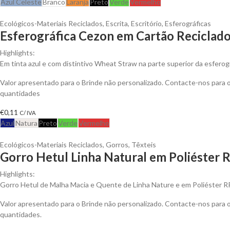
Azul Celeste
Branco
Laranja
Preto
Verde
Vermelho
Ecológicos-Materiais Reciclados
,
Escrita
,
Escritório
,
Esferográficas
Esferográfica Cezon em Cartão Reciclad
Highlights:
Em tinta azul e com distintivo Wheat Straw na parte superior da esferogr
Valor apresentado para o Brinde não personalizado. Contacte-nos para
quantidades
€
0,11
C/ IVA
Azul
Natura
Preto
Verde
Vermelho
Ecológicos-Materiais Reciclados
,
Gorros
,
Têxteis
Gorro Hetul Linha Natural em Poliéster 
Highlights:
Gorro Hetul de Malha Macia e Quente de Linha Nature e em Poliéster 
Valor apresentado para o Brinde não personalizado. Contacte-nos para
quantidades.