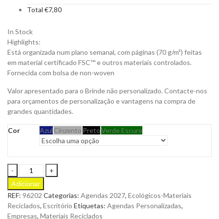
Total
€
7,80
In Stock
Highlights:
Está organizada num plano semanal, com páginas (70 g/m²) feitas
em material certificado FSC™ e outros materiais controlados.
Fornecida com bolsa de non-woven
Valor apresentado para o Brinde não personalizado. Contacte-nos
para orçamentos de personalização e vantagens na compra de
grandes quantidades.
Cor
Azul
Cinzento
Preto
Verde Escuro
Agenda
Andresen
Adicionar
B5
REF:
96202
Categorias:
Agendas 2027
,
Ecológicos-Materiais
Semanal
Reciclados
,
Escritório
Etiquetas:
Agendas Personalizadas
,
em
Empresas
,
Materiais Reciclados