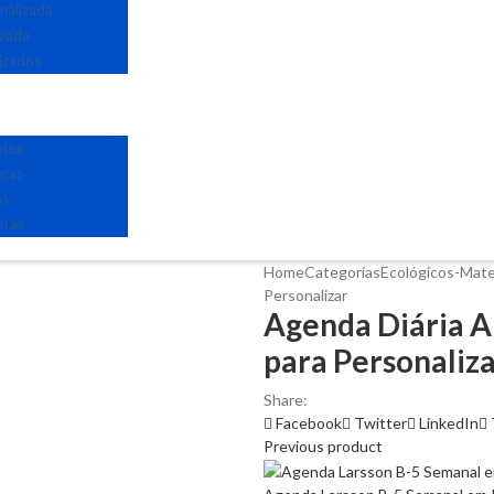
nalizada
izada
izados
edes
uras
os
tras
Home
Categorias
Ecológicos-Mate
Personalizar
Agenda Diária A
para Personaliz
Share:
Facebook
Twitter
LinkedIn
Previous product