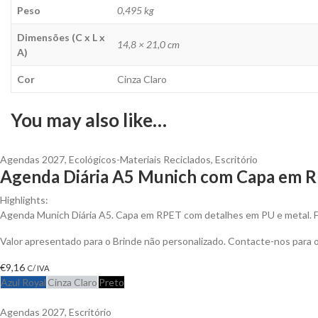
Peso
0,495 kg
Dimensões (C x L x
14,8 × 21,0 cm
A)
Cor
Cinza Claro
You may also like…
Agendas 2027
,
Ecológicos-Materiais Reciclados
,
Escritório
Agenda Diária A5 Munich com Capa em R
Highlights:
Agenda Munich Diária A5. Capa em RPET com detalhes em PU e metal. 
Valor apresentado para o Brinde não personalizado. Contacte-nos para
€
9,16
C/ IVA
Azul Royal
Cinza Claro
Preto
Agendas 2027
,
Escritório