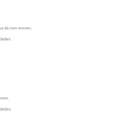
lsa de non-woven.
dades.
oven.
dades.