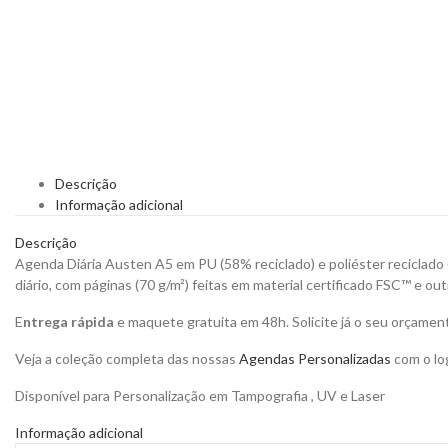
Descrição
Informação adicional
Descrição
Agenda Diária Austen A5 em PU (58% reciclado) e poliéster reciclado
diário, com páginas (70 g/m²) feitas em material certificado FSC™ e o
E
ntrega rápida
e maquete gratuita em 48h. Solicite já o seu orçamen
Veja a coleção completa das nossas
Agendas Personalizadas
com o log
Disponível para Personalização em Tampografia , UV e Laser
Informação adicional