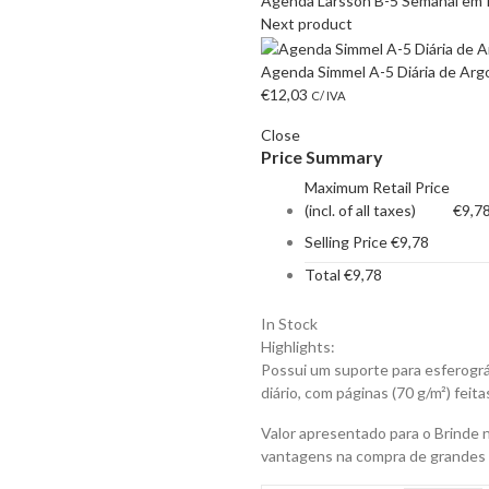
Agenda Larsson B-5 Semanal em P
Next product
Agenda Simmel A-5 Diária de Argo
€
12,03
C/ IVA
Close
Price Summary
Maximum Retail Price
(incl. of all taxes)
€
9,7
Selling Price
€
9,78
Total
€
9,78
In Stock
Highlights:
Possui um suporte para esferográf
diário, com páginas (70 g/m²) feit
Valor apresentado para o Brinde 
vantagens na compra de grandes