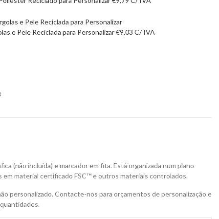
oliéster Reciclado para Personalizar
€
9,79
C/ IVA
las e Pele Reciclada para Personalizar
€
9,03
C/ IVA
8
ica (não incluída) e marcador em fita. Está organizada num plano
as em material certificado FSC™ e outros materiais controlados.
não personalizado. Contacte-nos para orçamentos de personalização e
 quantidades.