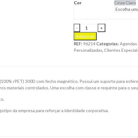
Cor
Cinza Claro
Agenda
Diária
Adicionar
Austen
REF:
96214
Categorias:
Agendas
A-
Personalizadas
,
Clientes Especiai
5
em
Material
Reciclado
para
 (100% rPET) 300D com fecho magnético. Possui um suporte para esferogr
Personalizar
utros materiais controlados. Uma escolha com classe e requinte para o seu
quantity
to.
otipo da empresa para reforçar a identidade corporativa.