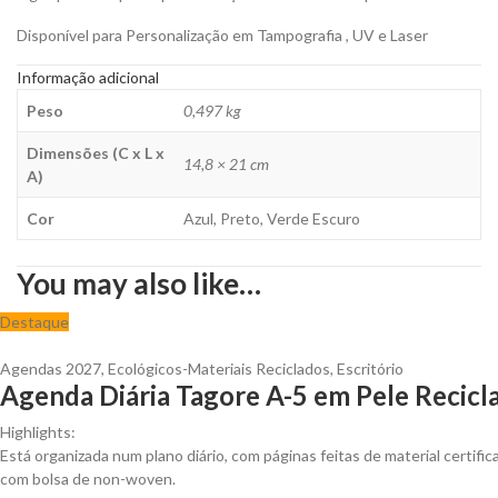
Disponível para Personalização em Tampografia , UV e Laser
Informação adicional
Peso
0,497 kg
Dimensões (C x L x
14,8 × 21 cm
A)
Cor
Azul, Preto, Verde Escuro
You may also like…
Destaque
Agendas 2027
,
Ecológicos-Materiais Reciclados
,
Escritório
Agenda Diária Tagore A-5 em Pele Recicla
Highlights:
Está organizada num plano diário, com páginas feitas de material certifi
com bolsa de non-woven.