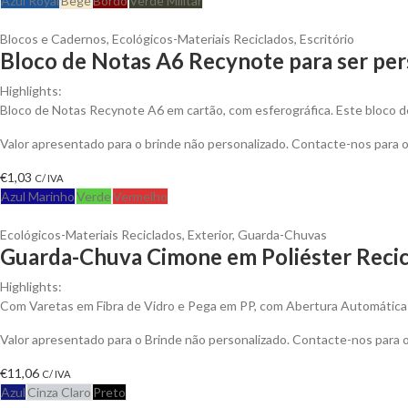
Azul Royal
Bege
Bordô
Verde Militar
Blocos e Cadernos
,
Ecológicos-Materiais Reciclados
,
Escritório
Bloco de Notas A6 Recynote para ser per
Highlights:
Bloco de Notas Recynote A6 em cartão, com esferográfica. Este bloco d
Valor apresentado para o brinde não personalizado. Contacte-nos para
€
1,03
C/ IVA
Azul Marinho
Verde
Vermelho
Ecológicos-Materiais Reciclados
,
Exterior
,
Guarda-Chuvas
Guarda-Chuva Cimone em Poliéster Recic
Highlights:
Com Varetas em Fibra de Vidro e Pega em PP, com Abertura Automática
Valor apresentado para o Brinde não personalizado. Contacte-nos para
€
11,06
C/ IVA
Azul
Cinza Claro
Preto