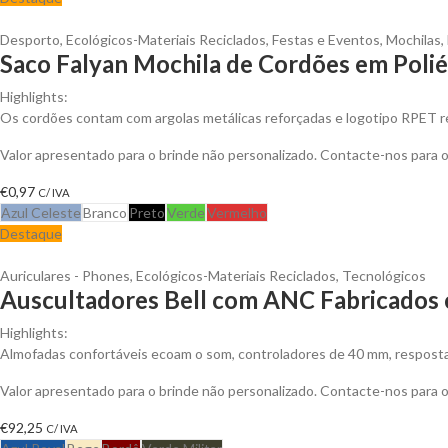
Desporto
,
Ecológicos-Materiais Reciclados
,
Festas e Eventos
,
Mochilas
,
Saco Falyan Mochila de Cordões em Polié
Highlights:
Os cordões contam com argolas metálicas reforçadas e logotipo RPET rec
Valor apresentado para o brinde não personalizado. Contacte-nos para
€
0,97
C/ IVA
Azul Celeste
Branco
Preto
Verde
Vermelho
Destaque
Auriculares - Phones
,
Ecológicos-Materiais Reciclados
,
Tecnológicos
Auscultadores Bell com ANC Fabricados c
Highlights:
Almofadas confortáveis ecoam o som, controladores de 40 mm, resposta 
Valor apresentado para o brinde não personalizado. Contacte-nos para
€
92,25
C/ IVA