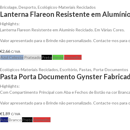
Bricolage
,
Desporto
,
Ecológicos-Materiais Reciclados
Lanterna Flareon Resistente em Alumínio
Highlights:
Lanterna Flareon Resistente em Alumínio Reciclado. Em Várias Cores.
Valor apresentado para o Brinde não personalizado. Contacte-nos para
€
2,66
C/ IVA
Azul Celeste
Prateado
Preto
Verde
Vermelho
Ecológicos-Materiais Reciclados
,
Escritório
,
Pastas
,
Porta-Documentos
Pasta Porta Documento Gynster Fabricad
Highlights:
Com Compartimento Principal com Aba e Fechos de Botão na cor Branc
Valor apresentado para o Brinde não personalizado. Contacte-nos para
€
1,89
C/ IVA
Azul
Branco
Preto
Vermelho