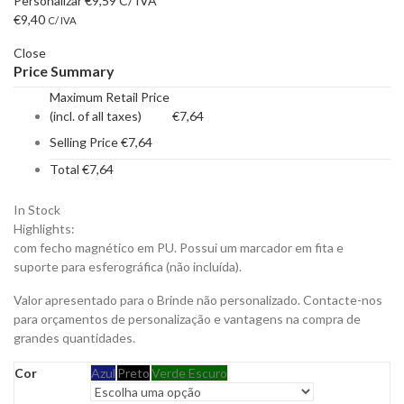
Personalizar
€
9,59
C/ IVA
€
9,40
C/ IVA
Close
Price Summary
Maximum Retail Price
(incl. of all taxes)
€
7,64
Selling Price
€
7,64
Total
€
7,64
In Stock
Highlights:
com fecho magnético em PU. Possui um marcador em fita e
suporte para esferográfica (não incluída).
Valor apresentado para o Brinde não personalizado. Contacte-nos
para orçamentos de personalização e vantagens na compra de
grandes quantidades.
Cor
Azul
Preto
Verde Escuro