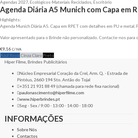
Agendas 2027
,
Ecológicos-Materiais Reciclados
,
Escritório
Agenda Diária A5 Munich com Capa em R
Highlights:
Agenda Munich Diária A5. Capa em RPET com detalhes em PU e metal. 
Valor apresentado para o Brinde não personalizado. Contacte-nos para
€
9,16
C/ IVA
Azul Royal
Cinza Claro
Preto
Hiper Filme, Brindes Publicitários
Núcleo Empresarial Coração da Crel, Arm. Q. - Estrada de
Pintéus, 2660-194 Sto. Antão do Tojal
+351 21 931 88 49 (chamada para rede fixa nacional)
paulonascimento@hiperfilme.com
www.hiperbrindes.pt
Seg - Sex / 9:00 - 13:00 - 14:00 - 18:00
INFORMAÇÕES
Sobre Nós
Contactos