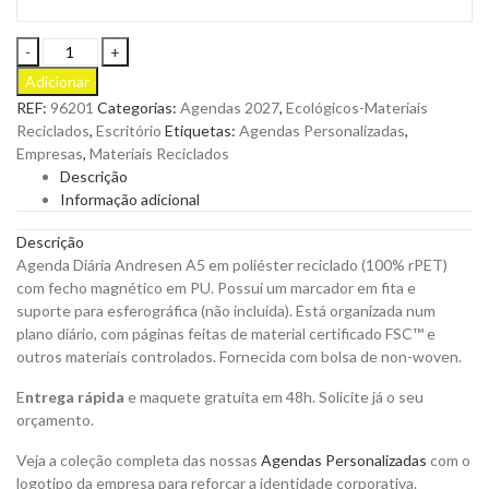
Agenda
Diária
Adicionar
Andresen
REF:
96201
Categorias:
Agendas 2027
,
Ecológicos-Materiais
A5
Reciclados
,
Escritório
Etiquetas:
Agendas Personalizadas
,
em
Empresas
,
Materiais Reciclados
Poliéster
Descrição
Reciclado
Informação adicional
para
Personalizar
Descrição
quantity
Agenda Diária Andresen A5 em poliéster reciclado (100% rPET)
com fecho magnético em PU. Possui um marcador em fita e
suporte para esferográfica (não incluída). Está organizada num
plano diário, com páginas feitas de material certificado FSC™ e
outros materiais controlados. Fornecida com bolsa de non-woven.
E
ntrega rápida
e maquete gratuita em 48h. Solicite já o seu
orçamento.
Veja a coleção completa das nossas
Agendas Personalizadas
com o
logotipo da empresa para reforçar a identidade corporativa.