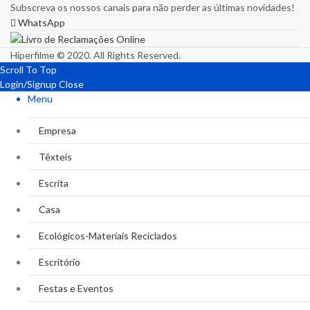
Subscreva os nossos canais para não perder as últimas novidades!
WhatsApp
Hiperfilme © 2020. All Rights Reserved.
Scroll To Top
Login/Signup
Close
Menu
Empresa
Têxteis
Escrita
Casa
Ecológicos-Materiais Reciclados
Escritório
Festas e Eventos