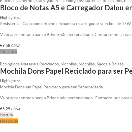
Blocos e Cadernos
,
Carregadores
,
Ecológicos-Materiais Reciclados
,
Escr
Bloco de Notas A5 e Carregador Dalou e
Highlights:
Resistente. Capa com detalhe em bambu e carregador sem fios de 15W 
Valor apresentado para o Brinde não personalizado. Contacte-nos para
€
9,58
C/ IVA
Cinzento
Ecológicos-Materiais Reciclados
,
Mochilas
,
Mochilas, Sacos e Bolsas
Mochila Dons Papel Reciclado para ser P
Highlights:
Mochila Dons em Papel Reciclado para ser Personalizada.
Valor apresentado para o Brinde não personalizado. Contacte-nos para
€
8,29
C/ IVA
Natura
Destaque