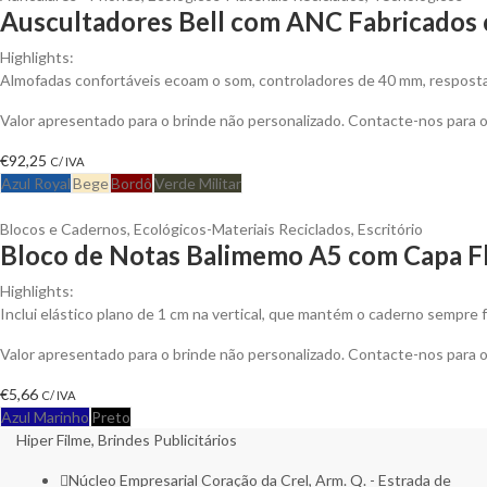
Auscultadores Bell com ANC Fabricados c
Highlights:
Almofadas confortáveis ecoam o som, controladores de 40 mm, resposta 
Valor apresentado para o brinde não personalizado. Contacte-nos para
€
92,25
C/ IVA
Azul Royal
Bege
Bordô
Verde Militar
Blocos e Cadernos
,
Ecológicos-Materiais Reciclados
,
Escritório
Bloco de Notas Balimemo A5 com Capa Fl
Highlights:
Inclui elástico plano de 1 cm na vertical, que mantém o caderno sempre f
Valor apresentado para o brinde não personalizado. Contacte-nos para
€
5,66
C/ IVA
Azul Marinho
Preto
Hiper Filme, Brindes Publicitários
Núcleo Empresarial Coração da Crel, Arm. Q. - Estrada de