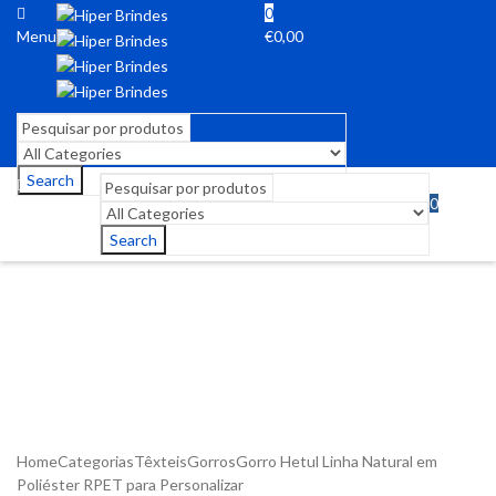
0
Menu
€
0,00
Search
0
Menu
€
0,00
Search
Home
Categorias
Têxteis
Gorros
Gorro Hetul Linha Natural em
Poliéster RPET para Personalizar