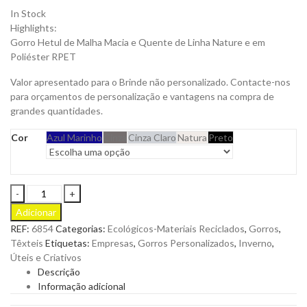
In Stock
Highlights:
Gorro Hetul de Malha Macia e Quente de Linha Nature e em
Poliéster RPET
Valor apresentado para o Brinde não personalizado. Contacte-nos
para orçamentos de personalização e vantagens na compra de
grandes quantidades.
Cor
Azul Marinho
Cinza
Cinza Claro
Natura
Preto
Gorro
Hetul
Adicionar
Linha
REF:
6854
Categorias:
Ecológicos-Materiais Reciclados
,
Gorros
,
Natural
Têxteis
Etiquetas:
Empresas
,
Gorros Personalizados
,
Inverno
,
em
Úteis e Criativos
Poliéster
Descrição
RPET
Informação adicional
para
Personalizar