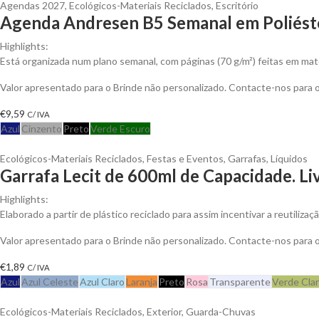
Agendas 2027
,
Ecológicos-Materiais Reciclados
,
Escritório
Agenda Andresen B5 Semanal em Poliéste
Highlights:
Está organizada num plano semanal, com páginas (70 g/m²) feitas em mat
Valor apresentado para o Brinde não personalizado. Contacte-nos para
€
9,59
C/ IVA
Azul
Cinzento
Preto
Verde Escuro
Ecológicos-Materiais Reciclados
,
Festas e Eventos
,
Garrafas
,
Líquidos
Garrafa Lecit de 600ml de Capacidade. Li
Highlights:
Elaborado a partir de plástico reciclado para assim incentivar a reutiliza
Valor apresentado para o Brinde não personalizado. Contacte-nos para
€
1,89
C/ IVA
Azul
Azul Celeste
Azul Claro
Laranja
Preto
Rosa
Transparente
Verde Cla
Ecológicos-Materiais Reciclados
,
Exterior
,
Guarda-Chuvas