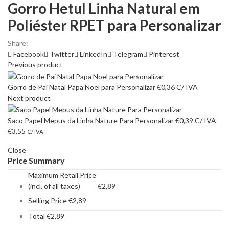
Gorro Hetul Linha Natural em
Poliéster RPET para Personalizar
Share:
Facebook
Twitter
LinkedIn
Telegram
Pinterest
Previous product
Gorro de Pai Natal Papa Noel para Personalizar
€
0,36
C/ IVA
Next product
Saco Papel Mepus da Linha Nature Para Personalizar
€
0,39
C/ IVA
€
3,55
C/ IVA
Close
Price Summary
Maximum Retail Price
(incl. of all taxes)
€
2,89
Selling Price
€
2,89
Total
€
2,89