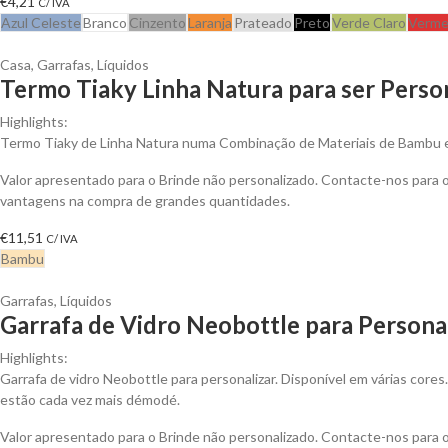
€
4,21
C/ IVA
Azul Celeste
Branco
Cinzento
Laranja
Prateado
Preto
Verde Claro
Verme
Casa
,
Garrafas
,
Líquidos
Termo Tiaky Linha Natura para ser Perso
Highlights:
Termo Tiaky de Linha Natura numa Combinação de Materiais de Bambu 
Valor apresentado para o Brinde não personalizado. Contacte-nos para 
vantagens na compra de grandes quantidades.
€
11,51
C/ IVA
Bambu
Garrafas
,
Líquidos
Garrafa de Vidro Neobottle para Persona
Highlights:
Garrafa de vidro Neobottle para personalizar. Disponível em várias cores. 
estão cada vez mais démodé.
Valor apresentado para o Brinde não personalizado. Contacte-nos para 