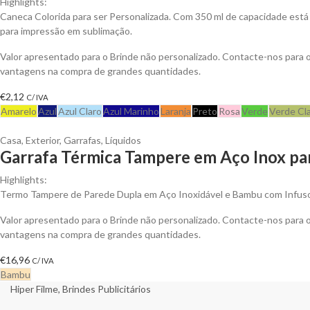
Highlights:
Caneca Colorida para ser Personalizada. Com 350 ml de capacidade está 
para impressão em sublimação.
Valor apresentado para o Brinde não personalizado. Contacte-nos para 
vantagens na compra de grandes quantidades.
€
2,12
C/ IVA
Amarelo
Azul
Azul Claro
Azul Marinho
Laranja
Preto
Rosa
Verde
Verde Cl
Casa
,
Exterior
,
Garrafas
,
Líquidos
Garrafa Térmica Tampere em Aço Inox par
Highlights:
Termo Tampere de Parede Dupla em Aço Inoxidável e Bambu com Infuso
Valor apresentado para o Brinde não personalizado. Contacte-nos para 
vantagens na compra de grandes quantidades.
€
16,96
C/ IVA
Bambu
Hiper Filme, Brindes Publicitários