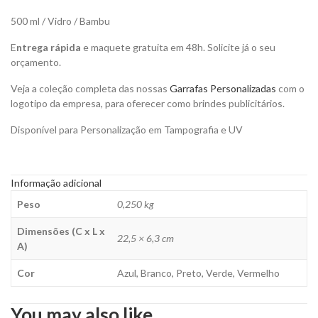
Personalizar
quantity
500 ml / Vidro / Bambu
E
ntrega rápida
e maquete gratuita em 48h. Solicite já o seu
orçamento.
Veja a coleção completa das nossas
Garrafas Personalizadas
com o
logotipo da empresa, para oferecer como brindes publicitários.
Disponível para Personalização em Tampografia e UV
Informação adicional
Peso
0,250 kg
Dimensões (C x L x
22,5 × 6,3 cm
A)
Cor
Azul, Branco, Preto, Verde, Vermelho
You may also like…