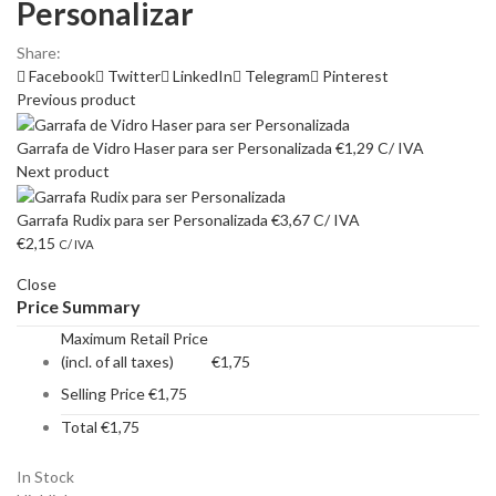
Personalizar
Share:
Facebook
Twitter
LinkedIn
Telegram
Pinterest
Previous product
Garrafa de Vidro Haser para ser Personalizada
€
1,29
C/ IVA
Next product
Garrafa Rudix para ser Personalizada
€
3,67
C/ IVA
€
2,15
C/ IVA
Close
Price Summary
Maximum Retail Price
(incl. of all taxes)
€
1,75
Selling Price
€
1,75
Total
€
1,75
In Stock