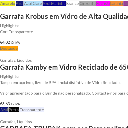
Amarelo
Azul
Azul Claro
Azul Marinho
Branco
Cinzento
Fuchsia
Laranja
Li
Garrafa Krobus em Vidro de Alta Qualida
Highlights:
Cor: Transparente
€
4,02
C/ IVA
Destaque
Garrafas
,
Líquidos
Garrafa Kamby em Vidro Reciclado de 650
Highlights:
Tampa em aço inox, livre de BPA. Inclui distintivo de Vidro Reciclado.
Valor apresentado para o Brinde não personalizado. Contacte-nos para
€
3,63
C/ IVA
Azul
Preto
Transparente
Garrafas
,
Líquidos