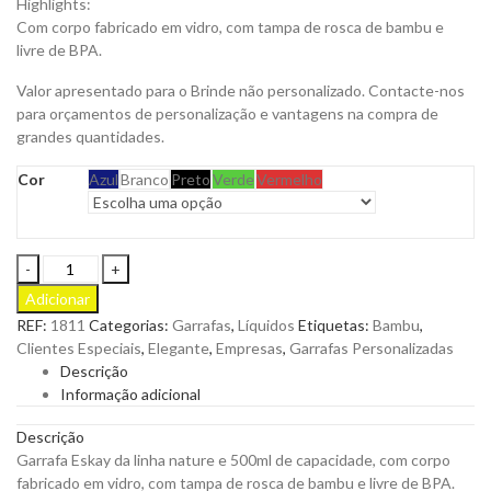
Highlights:
Com corpo fabricado em vidro, com tampa de rosca de bambu e
livre de BPA.
Valor apresentado para o Brinde não personalizado. Contacte-nos
para orçamentos de personalização e vantagens na compra de
grandes quantidades.
Cor
Azul
Branco
Preto
Verde
Vermelho
Garrafa
Eskay
Adicionar
da
REF:
1811
Categorias:
Garrafas
,
Líquidos
Etiquetas:
Bambu
,
Linha
Clientes Especiais
,
Elegante
,
Empresas
,
Garrafas Personalizadas
Natura
Descrição
de
Informação adicional
500ml
de
Descrição
Capacidade
Garrafa Eskay da linha nature e 500ml de capacidade, com corpo
para
fabricado em vidro, com tampa de rosca de bambu e livre de BPA.