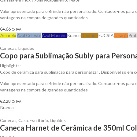
Valor apresentado para o Brinde não personalizado. Contacte-nos para 
vantagens na compra de grandes quantidades.
€
4,66
C/ IVA
Amarelo
Azul Celeste
Azul Marinho
Branco
Dourado
FUCSIA
Laranja
Pra
Canecas
,
Líquidos
Copo para Sublimação Subly para Persona
Highlights:
Copo de cerâmica para sublimação para personalizar . Disponível só em c
Valor apresentado para o Brinde não personalizado. Contacte-nos para 
vantagens na compra de grandes quantidades
€
2,28
C/ IVA
Branco
Canecas
,
Casa
,
Escritório
,
Líquidos
Caneca Harnet de Cerâmica de 350ml Colo