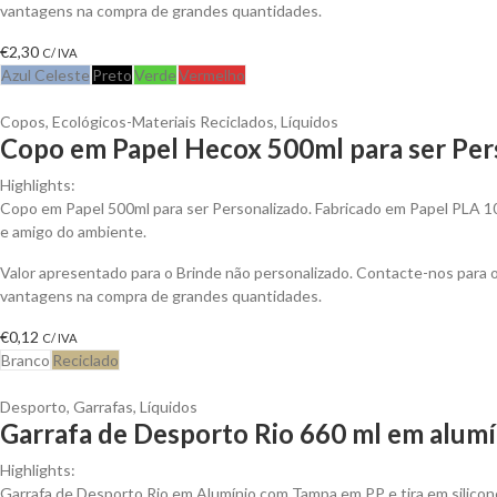
vantagens na compra de grandes quantidades.
€
2,30
C/ IVA
Azul Celeste
Preto
Verde
Vermelho
Copos
,
Ecológicos-Materiais Reciclados
,
Líquidos
Copo em Papel Hecox 500ml para ser Per
Highlights:
Copo em Papel 500ml para ser Personalizado. Fabricado em Papel PLA 
e amigo do ambiente.
Valor apresentado para o Brinde não personalizado. Contacte-nos para 
vantagens na compra de grandes quantidades.
€
0,12
C/ IVA
Branco
Reciclado
Desporto
,
Garrafas
,
Líquidos
Garrafa de Desporto Rio 660 ml em alumí
Highlights:
Garrafa de Desporto Rio em Alumínio com Tampa em PP e tira em silicon