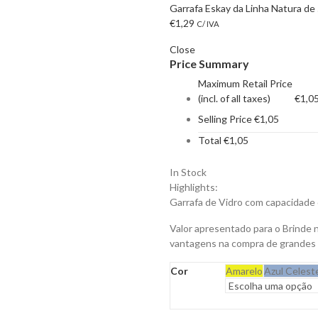
Garrafa Eskay da Linha Natura de
€
1,29
C/ IVA
Close
Price Summary
Maximum Retail Price
(incl. of all taxes)
€
1,0
Selling Price
€
1,05
Total
€
1,05
In Stock
Highlights:
Garrafa de Vidro com capacidade 
Valor apresentado para o Brinde 
vantagens na compra de grandes
Cor
Amarelo
Azul Celest