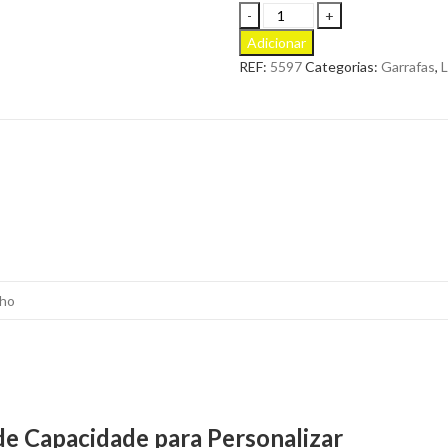
Garrafa
de
Adicionar
Vidro
REF:
5597
Categorias:
Garrafas
,
L
Haser
para
ser
Personalizada
quantity
lho
de Capacidade para Personalizar