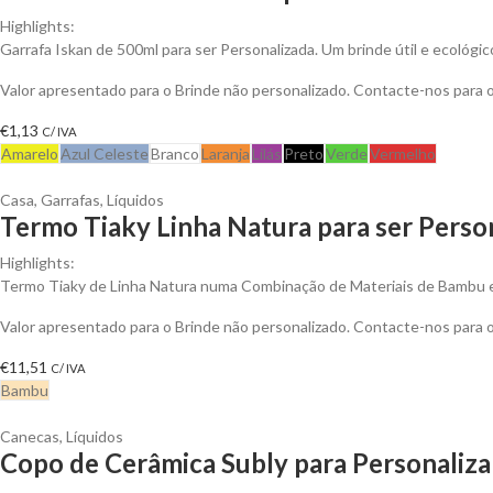
Highlights:
Garrafa Iskan de 500ml para ser Personalizada. Um brinde útil e ecológic
Valor apresentado para o Brinde não personalizado. Contacte-nos para
€
1,13
C/ IVA
Amarelo
Azul Celeste
Branco
Laranja
Lilás
Preto
Verde
Vermelho
Casa
,
Garrafas
,
Líquidos
Termo Tiaky Linha Natura para ser Perso
Highlights:
Termo Tiaky de Linha Natura numa Combinação de Materiais de Bambu 
Valor apresentado para o Brinde não personalizado. Contacte-nos para
€
11,51
C/ IVA
Bambu
Canecas
,
Líquidos
Copo de Cerâmica Subly para Personaliza