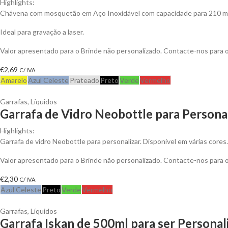
Highlights:
Chávena com mosquetão em Aço Inoxidável com capacidade para 210 ml
Ideal para gravação a laser.
Valor apresentado para o Brinde não personalizado. Contacte-nos para
€
2,69
C/ IVA
Amarelo
Azul Celeste
Prateado
Preto
Verde
Vermelho
Garrafas
,
Líquidos
Garrafa de Vidro Neobottle para Persona
Highlights:
Garrafa de vidro Neobottle para personalizar. Disponível em várias cores
Valor apresentado para o Brinde não personalizado. Contacte-nos para
€
2,30
C/ IVA
Azul Celeste
Preto
Verde
Vermelho
Garrafas
,
Líquidos
Garrafa Iskan de 500ml para ser Personal