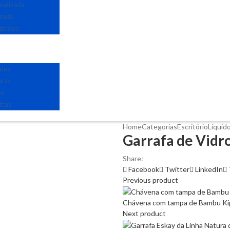
nalizada
izada
izados
edes
uras
os
tras
Home
Categorias
Escritório
Líquid
Garrafa de Vidro
Share:
Facebook
Twitter
LinkedIn
Previous product
Chávena com tampa de Bambu Kipa
Next product