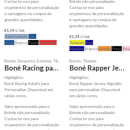
Contacte-nos para
Brinde não personalizado.
orçamentos de personalização
Contacte-nos para
e vantagens na compra de
orçamentos de personalização
grandes quantidades.
e vantagens na compra de
grandes quantidades.
€
1,59
C/ IVA
Azul Celeste
Azul
€
1,34
C/ IVA
Royal
Branco
Preto
Vermelho
Amarelo
Azul
Marinho
Branco
Laranja
Preto
Ros
Bonés
,
Desporto
,
Exterior
,
Têxteis
Bonés
,
Têxteis
Boné Racing para Adulto para Personalizar
Boné Rapper Jersey Adulto para Personalizar
Highlights:
Highlights:
Boné Racing Adulto para
Boné Rapper Jersey Algodão
Personalizar. Disponível em
para personalizar. Disponível
várias cores.
em várias cores.
Valor apresentado para o
Valor apresentado para o
Brinde não personalizado.
Brinde não personalizado.
Contacte-nos para
Contacte-nos para
orçamentos de personalização
orçamentos de personalização