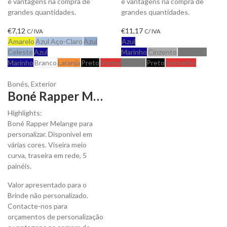
e vantagens na compra de
e vantagens na compra de
grandes quantidades.
grandes quantidades.
€
7,12
€
11,17
C/ IVA
C/ IVA
Amarelo
Azul Aço-Claro
Azul
Azul
Celeste
Azul
Marinho
Cinzento
Cinzento
Marinho
Branco
Laranja
Preto
Vermelho
Ardósia
Preto
Vermelho
Bonés
,
Exterior
Boné Rapper Melange para Personalizar
Highlights:
Boné Rapper Melange para
personalizar. Disponível em
várias cores. Viseira meio
curva, traseira em rede, 5
painéis.
Valor apresentado para o
Brinde não personalizado.
Contacte-nos para
orçamentos de personalização