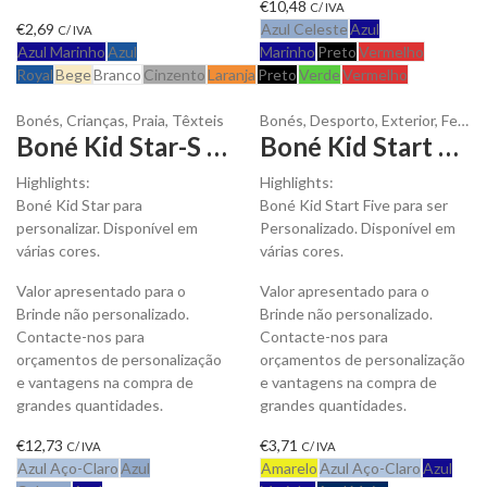
€
10,48
C/ IVA
€
2,69
Azul Celeste
Azul
C/ IVA
Azul Marinho
Azul
Marinho
Preto
Vermelho
Royal
Bege
Branco
Cinzento
Laranja
Preto
Verde
Vermelho
Bonés
,
Crianças
,
Praia
,
Têxteis
Bonés
,
Desporto
,
Exterior
,
Festas e Eventos
Boné Kid Star-S para Personalizar
Boné Kid Start Five para ser Personalizado
Highlights:
Highlights:
Boné Kid Star para
Boné Kid Start Five para ser
personalizar. Disponível em
Personalizado. Disponível em
várias cores.
várias cores.
Valor apresentado para o
Valor apresentado para o
Brinde não personalizado.
Brinde não personalizado.
Contacte-nos para
Contacte-nos para
orçamentos de personalização
orçamentos de personalização
e vantagens na compra de
e vantagens na compra de
grandes quantidades.
grandes quantidades.
€
12,73
€
3,71
C/ IVA
C/ IVA
Azul Aço-Claro
Azul
Amarelo
Azul Aço-Claro
Azul