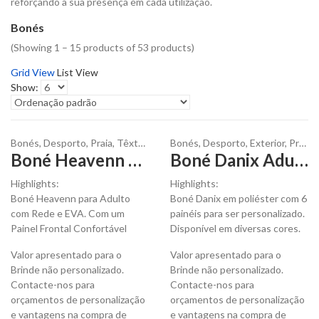
reforçando a sua presença em cada utilização.
Bonés
(Showing 1 – 15 products of 53 products)
Grid View
List View
Show:
Bonés
,
Desporto
,
Praia
,
Têxteis
Bonés
,
Desporto
,
Exterior
,
Praia
,
Boné Heavenn para Adulto para Personalizar
Boné Danix Adulto para ser Personalizado
Highlights:
Highlights:
Boné Heavenn para Adulto
Boné Danix em poliéster com 6
com Rede e EVA. Com um
painéis para ser personalizado.
Painel Frontal Confortável
Disponível em diversas cores.
Valor apresentado para o
Valor apresentado para o
Brinde não personalizado.
Brinde não personalizado.
Contacte-nos para
Contacte-nos para
orçamentos de personalização
orçamentos de personalização
e vantagens na compra de
e vantagens na compra de