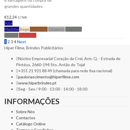
e vantagens na compra de
grandes quantidades.
€
12,24
C/ IVA
Azul
Marinho
Bege
Castanho
Cinzento
Cinzento
Ardósia
Vermelho
1
2
3
4
Next
Hiper Filme, Brindes Publicitários
Núcleo Empresarial Coração da Crel, Arm. Q. - Estrada de
Pintéus, 2660-194 Sto. Antão do Tojal
+351 21 931 88 49 (chamada para rede fixa nacional)
paulonascimento@hiperfilme.com
www.hiperbrindes.pt
Seg - Sex / 9:00 - 13:00 - 14:00 - 18:00
INFORMAÇÕES
Sobre Nós
Contactos
Catálogo Online
Termos e Condições