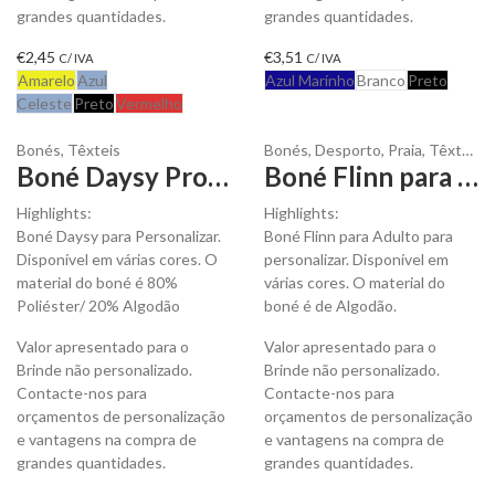
grandes quantidades.
grandes quantidades.
€
2,45
€
3,51
C/ IVA
C/ IVA
Amarelo
Azul
Azul Marinho
Branco
Preto
Celeste
Preto
Vermelho
Bonés
,
Têxteis
Bonés
,
Desporto
,
Praia
,
Têxteis
Boné Daysy Promocional para Personalizar
Boné Flinn para Adulto para Personalizar
Highlights:
Highlights:
Boné Daysy para Personalizar.
Boné Flinn para Adulto para
Disponível em várias cores. O
personalizar. Disponível em
material do boné é 80%
várias cores. O material do
Poliéster/ 20% Algodão
boné é de Algodão.
Valor apresentado para o
Valor apresentado para o
Brinde não personalizado.
Brinde não personalizado.
Contacte-nos para
Contacte-nos para
orçamentos de personalização
orçamentos de personalização
e vantagens na compra de
e vantagens na compra de
grandes quantidades.
grandes quantidades.