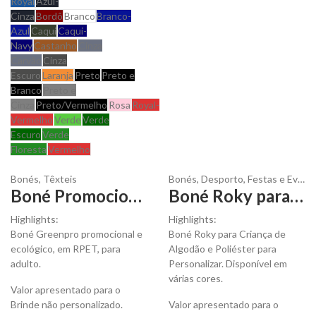
Royal
Azul-
Cinza
Bordô
Branco
Branco-
Azul
Caqui
Caqui-
Navy
Castanho
Cinza
Carvão
Cinza
Escuro
Laranja
Preto
Preto e
Branco
Preto e
Cinza
Preto/Vermelho
Rosa
Royal-
Vermelho
Verde
Verde
Escuro
Verde
Floresta
Vermelho
Bonés
,
Têxteis
Bonés
,
Desporto
,
Festas e Eventos
Boné Promocional e Ecológico para Personalizar
Boné Roky para Criança para Personalizar
Highlights:
Highlights:
Boné Greenpro promocional e
Boné Roky para Criança de
ecológico, em RPET, para
Algodão e Poliéster para
adulto.
Personalizar. Disponível em
várias cores.
Valor apresentado para o
Brinde não personalizado.
Valor apresentado para o