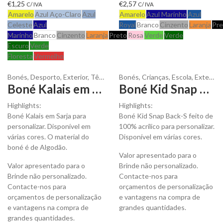
€
1,25
€
2,57
C/ IVA
C/ IVA
Amarelo
Azul Aço-Claro
Azul
Amarelo
Azul Marinho
Azul
Celeste
Azul
Royal
Branco
Cinzento
Laranja
Pre
Marinho
Branco
Cinzento
Laranja
Preto
Rosa
Verde
Verde
Escuro
Verde
Floresta
Vermelho
Bonés
,
Desporto
,
Exterior
,
Têxteis
Bonés
,
Crianças
,
Escola
,
Exterior
,
Boné Kalais em Sarja para Adulto para Personalizar
Boné Kid Snap Back-S para Personalizar
Highlights:
Highlights:
Boné Kalais em Sarja para
Boné Kid Snap Back-S feito de
personalizar. Disponível em
100% acrílico para personalizar.
várias cores. O material do
Disponível em várias cores.
boné é de Algodão.
Valor apresentado para o
Valor apresentado para o
Brinde não personalizado.
Brinde não personalizado.
Contacte-nos para
Contacte-nos para
orçamentos de personalização
orçamentos de personalização
e vantagens na compra de
e vantagens na compra de
grandes quantidades.
grandes quantidades.