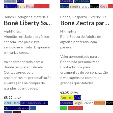
Celeste
Azul
Marinho
Azul Meia-
Marinho
Bege
Rosa
Vermelho
Noite
Bege
Branco
Preto
Rosa
Ve
Bonés
,
Ecológicos-Materiais Reciclados
Bonés
,
Desporto
,
Exterior
,
Têxteis
Boné Liberty Sandwich-S Adulto para Personalizar
Boné Zectra para Adulto para ser Personalizado
Highlights:
Highlights:
Algodão reciclado e orgânico,
Boné Zectra de Adulto de
contém uma pala curva
algodão penteado, com 5
sanduíche e fivela.. Disponível
painéis.
em várias cores.
Valor apresentado para o
Valor apresentado para o
Brinde não personalizado.
Brinde não personalizado.
Contacte-nos para
Contacte-nos para
orçamentos de personalização
orçamentos de personalização
e vantagens na compra de
e vantagens na compra de
grandes quantidades.
grandes quantidades.
€
2,50
C/ IVA
€
8,99
Amarelo
Azul
C/ IVA
Azul Claro
Azul Marinho
Azul
Marinho
Bege
Branco
Laranja
Pret
Marinho-Branco
Azul
Lima
Vermelho