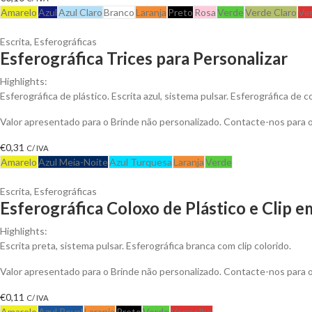
Amarelo
Azul
Azul Claro
Branco
Laranja
Preto
Rosa
Verde
Verde Claro
Ve
Escrita
,
Esferográficas
Esferográfica Trices para Personalizar
Highlights:
Esferográfica de plástico. Escrita azul, sistema pulsar. Esferográfica de
Valor apresentado para o Brinde não personalizado. Contacte-nos para
€
0,31
C/ IVA
Amarelo
Azul Meia-Noite
Azul Turquesa
Laranja
Verde
Escrita
,
Esferográficas
Esferográfica Coloxo de Plástico e Clip e
Highlights:
Escrita preta, sistema pulsar. Esferográfica branca com clip colorido.
Valor apresentado para o Brinde não personalizado. Contacte-nos para
€
0,11
C/ IVA
Amarelo
Azul Royal
Laranja
Preto
Verde
Vermelho