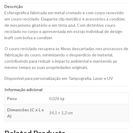
em
Descrição
Couro
Esferográfica fabricada em metal cromado e com corpo revestido
para
em couro reciclado. Elegante clip metálico e acessórios a condizer,
Personalizar
de mecanismo giratório e em tinta azul. Com distintivo couro
quantity
reciclado no corpo e apresentada em estojo individual de design
kraft com bolsa a condizer.
O couro reciclado recupera as fibras descartadas nos processos de
fabricação do couro, minimizando o desperdício de material,
contribuindo para reduzir o impacto ambiental e mantendo ao
mesmo tempo as suas propriedades originais.
Disponível para personalização em Tampografia, Laser e UV
Informação adicional
Peso
0,026 kg
Dimensões (C x L x
14,1 × 1,2 cm
A)