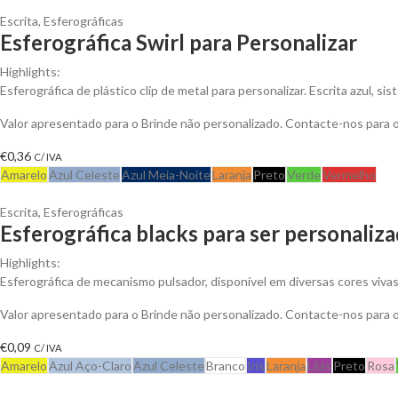
Escrita
,
Esferográficas
Esferográfica Swirl para Personalizar
Highlights:
Esferográfica de plástico clip de metal para personalizar. Escrita azul, si
Valor apresentado para o Brinde não personalizado. Contacte-nos para
€
0,36
C/ IVA
Amarelo
Azul Celeste
Azul Meia-Noite
Laranja
Preto
Verde
Vermelho
Escrita
,
Esferográficas
Esferográfica blacks para ser personaliz
Highlights:
Esferográfica de mecanismo pulsador, disponível em diversas cores vivas e
Valor apresentado para o Brinde não personalizado. Contacte-nos para
€
0,09
C/ IVA
Amarelo
Azul Aço-Claro
Azul Celeste
Branco
Iris
Laranja
Lilás
Preto
Rosa