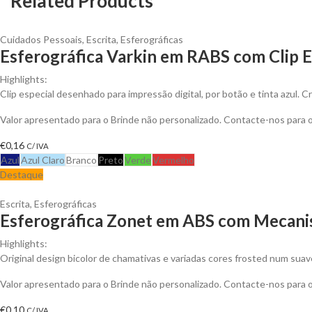
Related Products
Cuidados Pessoais
,
Escrita
,
Esferográficas
Esferográfica Varkin em RABS com Clip E
Highlights:
Clip especial desenhado para impressão digital, por botão e tinta azul.
Valor apresentado para o Brinde não personalizado. Contacte-nos para
€
0,16
C/ IVA
Azul
Azul Claro
Branco
Preto
Verde
Vermelho
Destaque
Escrita
,
Esferográficas
Esferográfica Zonet em ABS com Mecanis
Highlights:
Original design bicolor de chamativas e variadas cores frosted num sua
Valor apresentado para o Brinde não personalizado. Contacte-nos para
€
0,10
C/ IVA