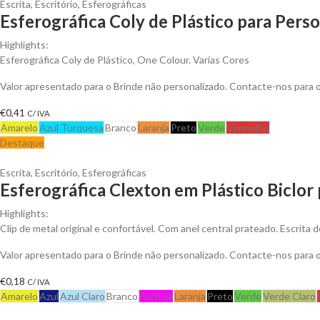
Escrita
,
Escritório
,
Esferográficas
Esferográfica Coly de Plástico para Perso
Highlights:
Esferográfica Coly de Plástico, One Colour. Varias Cores
Valor apresentado para o Brinde não personalizado. Contacte-nos para
€
0,41
C/ IVA
Amarelo
Azul Turquesa
Branco
Laranja
Preto
Verde
Vermelho
Destaque
Escrita
,
Escritório
,
Esferográficas
Esferográfica Clexton em Plástico Biclor 
Highlights:
Clip de metal original e confortável. Com anel central prateado. Escrita de
Valor apresentado para o Brinde não personalizado. Contacte-nos para
€
0,18
C/ IVA
Amarelo
Azul
Azul Claro
Branco
Fuchsia
Laranja
Preto
Verde
Verde Claro