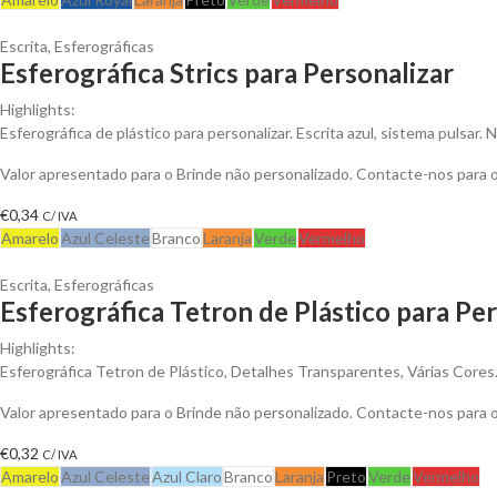
Escrita
,
Esferográficas
Esferográfica Strics para Personalizar
Highlights:
Esferográfica de plástico para personalizar. Escrita azul, sistema pulsar.
Valor apresentado para o Brinde não personalizado. Contacte-nos para
€
0,34
C/ IVA
Amarelo
Azul Celeste
Branco
Laranja
Verde
Vermelho
Escrita
,
Esferográficas
Esferográfica Tetron de Plástico para Per
Highlights:
Esferográfica Tetron de Plástico, Detalhes Transparentes, Várias Cores
Valor apresentado para o Brinde não personalizado. Contacte-nos para
€
0,32
C/ IVA
Amarelo
Azul Celeste
Azul Claro
Branco
Laranja
Preto
Verde
Vermelho