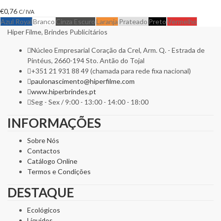
€
0,76
C/ IVA
Azul Royal
Branco
Cinza Escuro
Laranja
Prateado
Preto
Vermelho
Hiper Filme, Brindes Publicitários
Núcleo Empresarial Coração da Crel, Arm. Q. - Estrada de
Pintéus, 2660-194 Sto. Antão do Tojal
+351 21 931 88 49 (chamada para rede fixa nacional)
paulonascimento@hiperfilme.com
www.hiperbrindes.pt
Seg - Sex / 9:00 - 13:00 - 14:00 - 18:00
INFORMAÇÕES
Sobre Nós
Contactos
Catálogo Online
Termos e Condições
DESTAQUE
Ecológicos
Líquidos