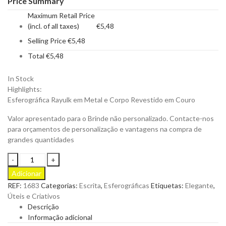
Price Summary
Maximum Retail Price
(incl. of all taxes)
€
5,48
Selling Price
€
5,48
Total
€
5,48
In Stock
Highlights:
Esferográfica Rayulk em Metal e Corpo Revestido em Couro
Valor apresentado para o Brinde não personalizado. Contacte-nos
para orçamentos de personalização e vantagens na compra de
grandes quantidades
Esferográfica
Rayulk
Adicionar
em
REF:
1683
Categorias:
Escrita
,
Esferográficas
Etiquetas:
Elegante
,
Metal
Úteis e Criativos
e
Descrição
Corpo
Informação adicional
Revestido