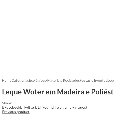
Home
Categorias
Ecológicos-Materiais Reciclados
Festas e Eventos
Lequ
Leque Woter em Madeira e Poliést
Share:
Facebook
Twitter
LinkedIn
Telegram
Pinterest
Previous product