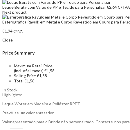
Leque Beraty com Varas de PP e Tecido para Personalizar
€
2,64
C/ IVA
Next product
Esferográfica Rayulk em Metal e Corpo Revestido em Couro para Perso
€
1,94
C/ IVA
Close
Price Summary
Maximum Retail Price
(incl. of all taxes)
€
1,58
Selling Price
€
1,58
Total
€
1,58
In Stock
Highlights:
Leque Woter em Madeira e Poliéster RPET.
Prevê-se um calor abrasador.
Valor apresentado para o Brinde não personalizado. Contacte-nos par