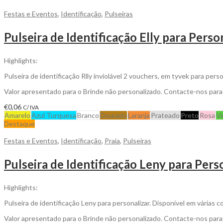
Festas e Eventos
,
Identificação
,
Pulseiras
Pulseira de Identificação Elly para Perso
Highlights:
Pulseira de identificação Rlly inviolável 2 vouchers, em tyvek para pers
Valor apresentado para o Brinde não personalizado. Contacte-nos par
€
0,06
C/ IVA
Amarelo
Azul Turquesa
Branco
Dourado
Laranja
Prateado
Preto
Rosa
V
Destaque
Festas e Eventos
,
Identificação
,
Praia
,
Pulseiras
Pulseira de Identificação Leny para Pers
Highlights:
Pulseira de identificação Leny para personalizar. Disponível em várias c
Valor apresentado para o Brinde não personalizado. Contacte-nos par