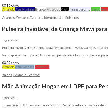
€
0,16
C/ IVA
Amarelo
Azul Marinho
Branco
Prateado
Preto
Transparente
Verde
Verm
Crianças
,
Festas e Eventos
,
Identificação
,
Pulseiras
Pulseira Inviolável de Criança Mawi para
Highlights:
Pulseira Inviolável de Criança Mawi em material Tyvek. Campos para 
Valor apresentado para o Brinde não personalizado. Contacte-nos par
€
0,09
C/ IVA
Amarelo
Azul Celeste
Vermelho
Balões
,
Festas e Eventos
Mão Animação Hogan em LDPE para Pers
Highlights:
Em material LDPE resistente e colorido. Reutilizável e com válvula de inf