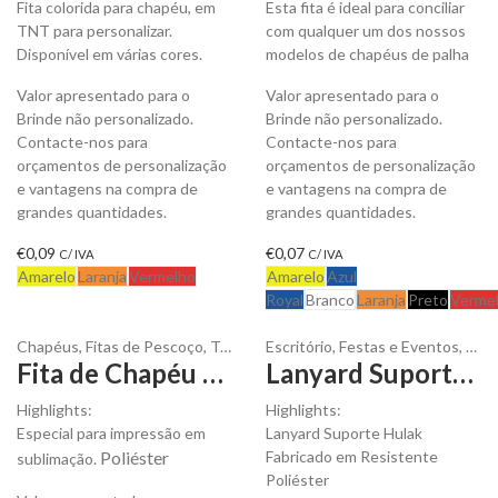
Fita colorida para chapéu, em
Esta fita é ideal para conciliar
TNT para personalizar.
com qualquer um dos nossos
Disponível em várias cores.
modelos de chapéus de palha
Valor apresentado para o
Valor apresentado para o
Brinde não personalizado.
Brinde não personalizado.
Contacte-nos para
Contacte-nos para
orçamentos de personalização
orçamentos de personalização
e vantagens na compra de
e vantagens na compra de
grandes quantidades.
grandes quantidades.
€
0,09
€
0,07
C/ IVA
C/ IVA
Amarelo
Laranja
Vermelho
Amarelo
Azul
Royal
Branco
Laranja
Preto
Verme
Chapéus
,
Fitas de Pescoço
,
Têxteis
Escritório
,
Festas e Eventos
,
Fita
Fita de Chapéu Hico em Poliéster para Sublimação para Personalizar
Lanyard Suporte Hulak para ser Personalizada
Highlights:
Highlights:
Especial para impressão em
Lanyard Suporte Hulak
Poliéster
Fabricado em Resistente
sublimação.
Poliéster