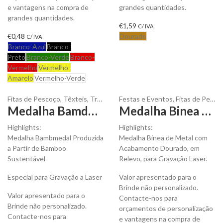
e vantagens na compra de
grandes quantidades.
grandes quantidades.
€
1,59
C/ IVA
€
0,48
Dourado
C/ IVA
Branco-Azul
Branco-
Preto
Branco-Verde
Branco-
Vermelho
Vermelho-
Amarelo
Vermelho-Verde
Fitas de Pescoço
,
Têxteis
,
Troféus e Medalhas
Festas e Eventos
,
Fitas de Pescoço
Medalha Bamdmedal em Bambu para ser Personalizada
Medalha Binea Metálica em Relevo Dourado para ser Personalizada
Highlights:
Highlights:
Medalha Bambmedal Produzida
Medalha Binea de Metal com
a Partir de Bamboo
Acabamento Dourado, em
Sustentável
Relevo, para Gravação Laser.
Especial para Gravação a Laser
Valor apresentado para o
Brinde não personalizado.
Valor apresentado para o
Contacte-nos para
Brinde não personalizado.
orçamentos de personalização
Contacte-nos para
e vantagens na compra de