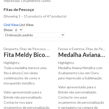
Impressão. Orçamentos Grátis.
Fitas de Pescoço
(Showing 1 – 15 products of 47 products)
Grid View
List View
Show:
Desporto
,
Fitas de Pescoço
,
Têxteis
Festas e Eventos
,
Troféus e Medalhas
,
Fitas de Pescoço
Fita Meldy Bicolor para Medalhas em Terylene para Personalizar
Medalha Aviana Metálica de Acabamento Liso Ouro para ser Personalizada
Highlights:
Highlights:
Toda a medalha merece uma
Medalha Aviana Metálica com
fita à altura.Com várias
Acabamento Liso em Ouro,
combinações de cores e
para Impressão a Sublimação.
mosquetão metálico.
Valor apresentado para o
Valor apresentado para o
Brinde não personalizado.
Brinde não personalizado.
Contacte-nos para
Contacte-nos para
orçamentos de personalização
orçamentos de personalização
e vantagens na compra de