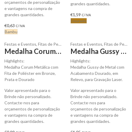
orçamentos de personalização
grandes quantidades.
e vantagens na compra de
grandes quantidades.
€
1,59
C/ IVA
Dourado
€
0,63
C/ IVA
Bambu
Festas e Eventos
,
Fitas de Pescoço
,
Festas e Eventos
Têxteis
,
Troféus e Medalhas
,
Fitas de Pescoço
Medalha Corum Metálica com Fita para ser Personalizada
Medalha Gussy Metálica em Relevo Dourado para ser Personalizada
Highlights:
Highlights:
Medalha Corum Metálica com
Medalha Gussy de Metal com
Fita de Poliéster em Bronze,
Acabamento Dourado, em
Prata e Dourado
Relevo, para Gravação Laser.
Valor apresentado para o
Valor apresentado para o
Brinde não personalizado.
Brinde não personalizado.
Contacte-nos para
Contacte-nos para
orçamentos de personalização
orçamentos de personalização
e vantagens na compra de
e vantagens na compra de
grandes quantidades.
grandes quantidades.