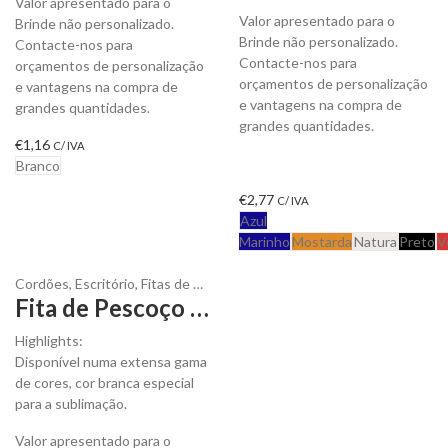
Valor apresentado para o
Valor apresentado para o
Brinde não personalizado.
Brinde não personalizado.
Contacte-nos para
Contacte-nos para
orçamentos de personalização
orçamentos de personalização
e vantagens na compra de
e vantagens na compra de
grandes quantidades.
grandes quantidades.
€
1,16
C/ IVA
Branco
€
2,77
C/ IVA
Azul
Marinho
Mostarda
Natura
Preto
V
Cordões
,
Escritório
,
Fitas de Pescoço
,
Identificação
Fita de Pescoço Neck em Resistente Poliéster para Personalizar
Highlights:
Disponível numa extensa gama
de cores, cor branca especial
para a sublimação.
Valor apresentado para o