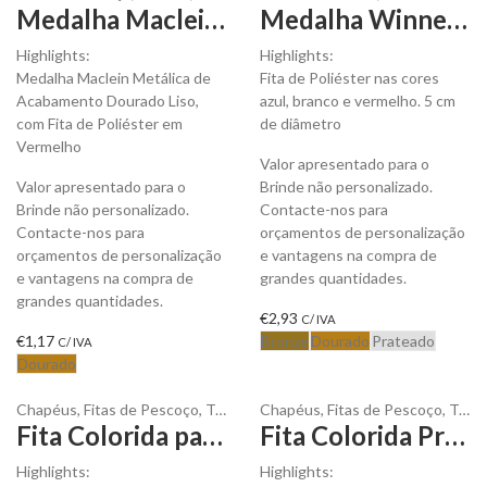
Medalha Maclein Metálica de Acabamento Dourado para ser Personalizada
Medalha Winner de Ferro com Fita para ser Personalizada
Highlights:
Highlights:
Medalha Maclein Metálica de
Fita de Poliéster nas cores
Acabamento Dourado Liso,
azul, branco e vermelho. 5 cm
com Fita de Poliéster em
de diâmetro
Vermelho
Valor apresentado para o
Valor apresentado para o
Brinde não personalizado.
Brinde não personalizado.
Contacte-nos para
Contacte-nos para
orçamentos de personalização
orçamentos de personalização
e vantagens na compra de
e vantagens na compra de
grandes quantidades.
grandes quantidades.
€
2,93
C/ IVA
€
1,17
Bronze
Dourado
Prateado
C/ IVA
Dourado
Chapéus
,
Fitas de Pescoço
,
Têxteis
Chapéus
,
Fitas de Pescoço
,
Têxteis
Fita Colorida para Chapéu Trendband para Personalizar
Fita Colorida Proband para Chapéu em TNT para Personalizar
Highlights:
Highlights: