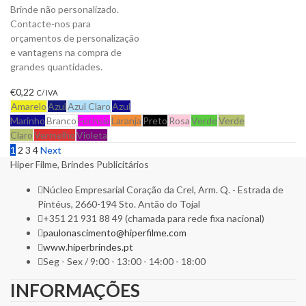
Brinde não personalizado.
Contacte-nos para
orçamentos de personalização
e vantagens na compra de
grandes quantidades.
€
0,22
C/ IVA
Amarelo
Azul
Azul Claro
Azul
Marinho
Branco
Fuchsia
Laranja
Preto
Rosa
Verde
Verde
Claro
Vermelho
Violeta
1
2
3
4
Next
Hiper Filme, Brindes Publicitários
Núcleo Empresarial Coração da Crel, Arm. Q. - Estrada de
Pintéus, 2660-194 Sto. Antão do Tojal
+351 21 931 88 49 (chamada para rede fixa nacional)
paulonascimento@hiperfilme.com
www.hiperbrindes.pt
Seg - Sex / 9:00 - 13:00 - 14:00 - 18:00
INFORMAÇÕES