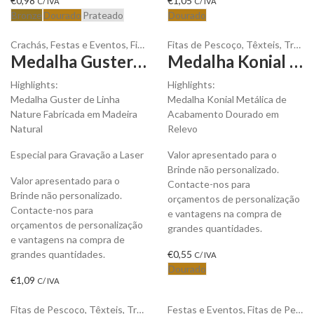
€
0,98
€
1,05
C/ IVA
C/ IVA
Bronze
Dourado
Prateado
Dourado
Crachás
,
Festas e Eventos
,
Fitas de Pescoço
Fitas de Pescoço
,
Troféus e Medalhas
,
Têxteis
,
Troféus e Medalhas
Medalha Guster de Linha Nature para ser Personalizada
Medalha Konial Metálica de Acabamento Dourado para ser Personalizada
Highlights:
Highlights:
Medalha Guster de Linha
Medalha Konial Metálica de
Nature Fabricada em Madeira
Acabamento Dourado em
Natural
Relevo
Especial para Gravação a Laser
Valor apresentado para o
Brinde não personalizado.
Valor apresentado para o
Contacte-nos para
Brinde não personalizado.
orçamentos de personalização
Contacte-nos para
e vantagens na compra de
orçamentos de personalização
grandes quantidades.
e vantagens na compra de
grandes quantidades.
€
0,55
C/ IVA
Dourado
€
1,09
C/ IVA
Fitas de Pescoço
,
Têxteis
,
Troféus e Medalhas
Festas e Eventos
,
Fitas de Pescoço