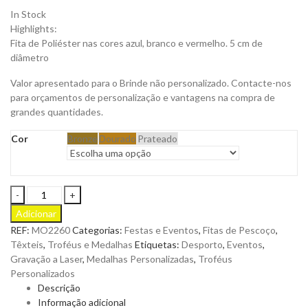
In Stock
Highlights:
Fita de Poliéster nas cores azul, branco e vermelho. 5 cm de
diâmetro
Valor apresentado para o Brinde não personalizado. Contacte-nos
para orçamentos de personalização e vantagens na compra de
grandes quantidades.
Cor
Bronze
Dourado
Prateado
Medalha
Winner
Adicionar
de
REF:
MO2260
Categorias:
Festas e Eventos
,
Fitas de Pescoço
,
Ferro
Têxteis
,
Troféus e Medalhas
Etiquetas:
Desporto
,
Eventos
,
com
Gravação a Laser
,
Medalhas Personalizadas
,
Troféus
Fita
Personalizados
para
Descrição
ser
Informação adicional
Personalizada