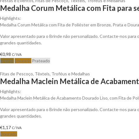
Festas e Eventos
,
Fitas de Pescoço
,
Têxteis
,
Troféus e Medalhas
Medalha Corum Metálica com Fita para s
Highlights:
Medalha Corum Metálica com Fita de Poliéster em Bronze, Prata e Dour
Valor apresentado para o Brinde não personalizado. Contacte-nos para
grandes quantidades.
€
0,98
C/ IVA
Bronze
Dourado
Prateado
Fitas de Pescoço
,
Têxteis
,
Troféus e Medalhas
Medalha Maclein Metálica de Acabamento
Highlights:
Medalha Maclein Metálica de Acabamento Dourado Liso, com Fita de Po
Valor apresentado para o Brinde não personalizado. Contacte-nos para
grandes quantidades.
€
1,17
C/ IVA
Dourado