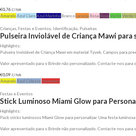
€
0,76
C/ IVA
Amarelo
Azul Claro
Azul Marinho
Branco
Laranja
Rosa
Roxo
Verde
Verde 
Crianças
,
Festas e Eventos
,
Identificação
,
Pulseiras
Pulseira Inviolável de Criança Mawi para 
Highlights:
Pulseira Inviolável de Criança Mawi em material Tyvek. Campos para pr
Valor apresentado para o Brinde não personalizado. Contacte-nos para
€
0,09
C/ IVA
Amarelo
Azul Celeste
Vermelho
Festas e Eventos
Stick Luminoso Miami Glow para Persona
Highlights:
Pack sticks luminosos Miami Glow para personalizar. Uma festa luminosa
Valor apresentado para o Brinde não personalizado. Contacte-nos para