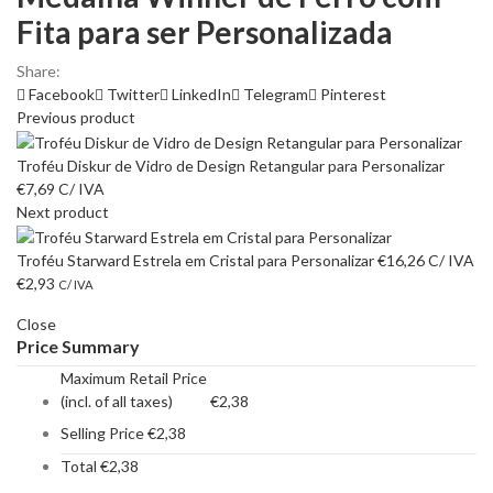
Fita para ser Personalizada
Share:
Facebook
Twitter
LinkedIn
Telegram
Pinterest
Previous product
Troféu Diskur de Vidro de Design Retangular para Personalizar
€
7,69
C/ IVA
Next product
Troféu Starward Estrela em Cristal para Personalizar
€
16,26
C/ IVA
€
2,93
C/ IVA
Close
Price Summary
Maximum Retail Price
(incl. of all taxes)
€
2,38
Selling Price
€
2,38
Total
€
2,38