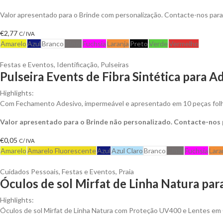
Valor apresentado para o Brinde com personalização. Contacte-nos pa
€
2,77
C/ IVA
Amarelo
Azul
Branco
Cinza
Fuchsia
Laranja
Preto
Verde
Vermelho
Festas e Eventos
,
Identificação
,
Pulseiras
Pulseira Events de Fibra Sintética para 
Highlights:
Com Fechamento Adesivo, impermeável e apresentado em 10 peças folha
Valor apresentado para o Brinde não personalizado. Contacte-nos
€
0,05
C/ IVA
Amarelo
Amarelo Fluorescente
Azul
Azul Claro
Branco
Cinza
Fuchsia
Lara
Cuidados Pessoais
,
Festas e Eventos
,
Praia
Óculos de sol Mirfat de Linha Natura par
Highlights:
Óculos de sol Mirfat de Linha Natura com Proteção UV400 e Lentes em