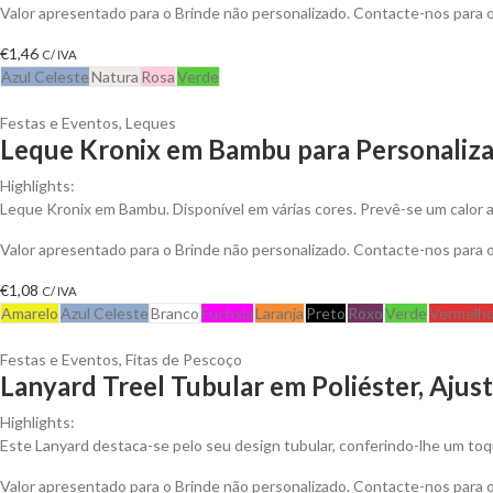
Valor apresentado para o Brinde não personalizado. Contacte-nos para
€
1,46
C/ IVA
Azul Celeste
Natura
Rosa
Verde
Festas e Eventos
,
Leques
Leque Kronix em Bambu para Personaliza
Highlights:
Leque Kronix em Bambu. Disponível em várias cores. Prevê-se um calor 
Valor apresentado para o Brinde não personalizado. Contacte-nos para
€
1,08
C/ IVA
Amarelo
Azul Celeste
Branco
Fuchsia
Laranja
Preto
Roxo
Verde
Vermelh
Festas e Eventos
,
Fitas de Pescoço
Lanyard Treel Tubular em Poliéster, Ajus
Highlights:
Este Lanyard destaca-se pelo seu design tubular, conferindo-lhe um t
Valor apresentado para o Brinde não personalizado. Contacte-nos para