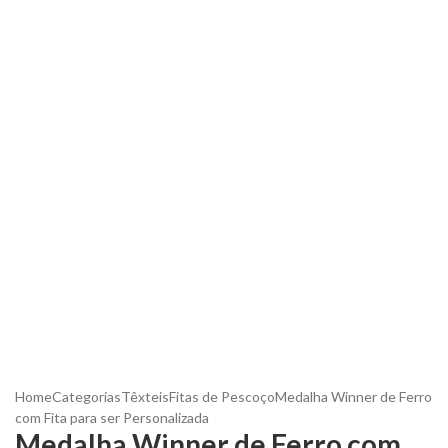
Home
Categorias
Têxteis
Fitas de Pescoço
Medalha Winner de Ferro
com Fita para ser Personalizada
Medalha Winner de Ferro com