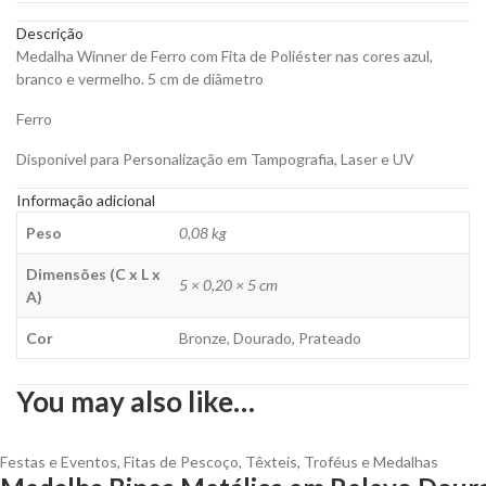
quantity
Descrição
Medalha Winner de Ferro com Fita de Poliéster nas cores azul,
branco e vermelho. 5 cm de diâmetro
Ferro
Disponível para Personalização em Tampografia, Laser e UV
Informação adicional
Peso
0,08 kg
Dimensões (C x L x
5 × 0,20 × 5 cm
A)
Cor
Bronze, Dourado, Prateado
You may also like…
Festas e Eventos
,
Fitas de Pescoço
,
Têxteis
,
Troféus e Medalhas