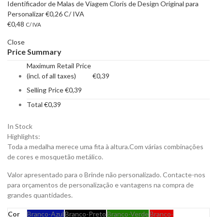
Identificador de Malas de Viagem Cloris de Design Original para
Personalizar
€
0,26
C/ IVA
€
0,48
C/ IVA
Close
Price Summary
Maximum Retail Price
(incl. of all taxes)
€
0,39
Selling Price
€
0,39
Total
€
0,39
In Stock
Highlights:
Toda a medalha merece uma fita à altura.Com várias combinações
de cores e mosquetão metálico.
Valor apresentado para o Brinde não personalizado. Contacte-nos
para orçamentos de personalização e vantagens na compra de
grandes quantidades.
Cor
Branco-Azul
Branco-Preto
Branco-Verde
Branco-