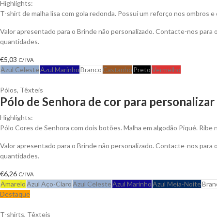
Highlights:
T-shirt de malha lisa com gola redonda. Possuí um reforço nos ombros e 
Valor apresentado para o Brinde não personalizado. Contacte-nos para
quantidades.
€
5,03
C/ IVA
Azul Celeste
Azul Marinho
Branco
Castanho
Preto
Vermelho
Pólos
,
Têxteis
Pólo de Senhora de cor para personalizar
Highlights:
Pólo Cores de Senhora com dois botões. Malha em algodão Piqué. Ribe 
Valor apresentado para o Brinde não personalizado. Contacte-nos para
quantidades.
€
6,26
C/ IVA
Amarelo
Azul Aço-Claro
Azul Celeste
Azul Marinho
Azul Meia-Noite
Bran
Destaque
T-shirts
,
Têxteis