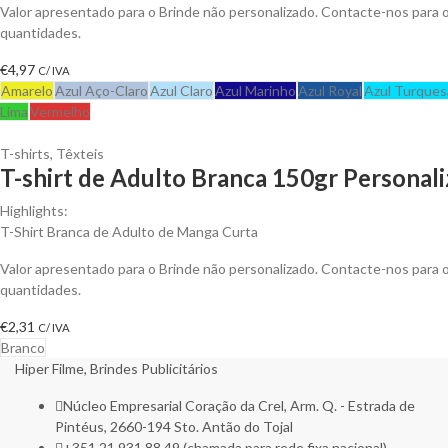
Valor apresentado para o Brinde não personalizado. Contacte-nos para
quantidades.
€
4,97
C/ IVA
Amarelo
Azul Aço-Claro
Azul Claro
Azul Marinho
Azul Royal
Azul Turques
Lima
Vermelho
T-shirts
,
Têxteis
T-shirt de Adulto Branca 150gr Personali
Highlights:
T-Shirt Branca de Adulto de Manga Curta
Valor apresentado para o Brinde não personalizado. Contacte-nos para
quantidades.
€
2,31
C/ IVA
Branco
Hiper Filme, Brindes Publicitários
Núcleo Empresarial Coração da Crel, Arm. Q. - Estrada de
Pintéus, 2660-194 Sto. Antão do Tojal
+351 21 931 88 49 (chamada para rede fixa nacional)