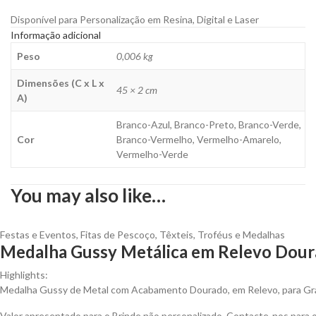
Disponível para Personalização em Resina, Digital e Laser
Informação adicional
Peso
0,006 kg
Dimensões (C x L x
45 × 2 cm
A)
Branco-Azul, Branco-Preto, Branco-Verde,
Cor
Branco-Vermelho, Vermelho-Amarelo,
Vermelho-Verde
You may also like…
Festas e Eventos
,
Fitas de Pescoço
,
Têxteis
,
Troféus e Medalhas
Medalha Gussy Metálica em Relevo Doura
Highlights:
Medalha Gussy de Metal com Acabamento Dourado, em Relevo, para Gra
Valor apresentado para o Brinde não personalizado. Contacte-nos para