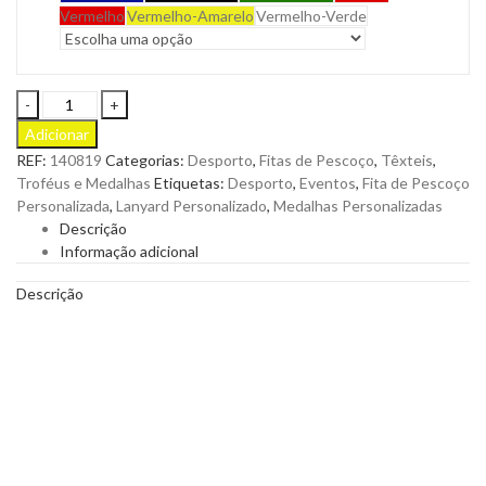
Vermelho
Vermelho-Amarelo
Vermelho-Verde
Fita
Meldy
Adicionar
Bicolor
REF:
140819
Categorias:
Desporto
,
Fitas de Pescoço
,
Têxteis
,
para
Troféus e Medalhas
Etiquetas:
Desporto
,
Eventos
,
Fita de Pescoço
Medalhas
Personalizada
,
Lanyard Personalizado
,
Medalhas Personalizadas
em
Descrição
Terylene
Informação adicional
para
Personalizar
Descrição
quantity
Fita Meldy Bicolor para Medalhas em Terylene.
Toda a medalha merece uma fita à altura. Com várias
combinações de cores e mosquetão metálico. Escolha a opção
que mais se adapta à sua competição.
E
ntrega rápida
e maquete gratuita em 48h. Solicite já o seu
orçamento. Veja a coleção completa dos nossas
Fitas de
Pescoço Personalizadas
com o logotipo da empresa, para
oferecer como brindes publicitários.