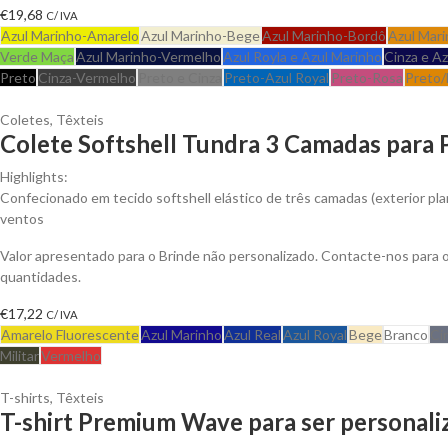
€
19,68
C/ IVA
Azul Marinho-Amarelo
Azul Marinho-Bege
Azul Marinho-Bordô
Azul Mari
Verde Maça
Azul Marinho-Vermelho
Azul Royla e Azul Marinho
Cinza e A
Preto
Cinza-Vermelho
Preto e Cinza
Preto-Azul Royal
Preto-Rosa
Preto/
Coletes
,
Têxteis
Colete Softshell Tundra 3 Camadas para 
Highlights:
Confecionado em tecido softshell elástico de três camadas (exterior plan
ventos
Valor apresentado para o Brinde não personalizado. Contacte-nos para
quantidades.
€
17,22
C/ IVA
Amarelo Fluorescente
Azul Marinho
Azul Real
Azul Royal
Bege
Branco
Ci
Militar
Vermelho
T-shirts
,
Têxteis
T-shirt Premium Wave para ser personali