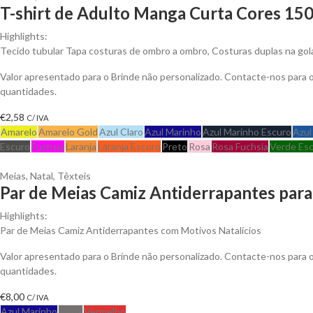
T-shirt de Adulto Manga Curta Cores 150
Highlights:
Tecido tubular Tapa costuras de ombro a ombro, Costuras duplas na go
Valor apresentado para o Brinde não personalizado. Contacte-nos para
quantidades.
€
2,58
C/ IVA
Amarelo
Amarelo Gold
Azul Claro
Azul Marinho
Azul Marinho Escuro
Azul
Escuro
Fuchsia
Laranja
Laranja Escuro
Preto
Rosa
Rosa Fuchsia
Verde Es
Meias
,
Natal
,
Têxteis
Par de Meias Camiz Antiderrapantes para
Highlights:
Par de Meias Camiz Antiderrapantes com Motivos Natalícios
Valor apresentado para o Brinde não personalizado. Contacte-nos para
quantidades.
€
8,00
C/ IVA
Azul Marinho
Cinza
Vermelho