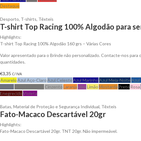
Destaque
Desporto
,
T-shirts
,
Têxteis
T-shirt Top Racing 100% Algodão para se
Highlights:
T-shirt Top Racing 100% Algodão 160 grs – Várias Cores
Valor apresentado para o Brinde não personalizado. Contacte-nos para
quantidades.
€
3,35
C/ IVA
Amarelo
Azul Aço-Claro
Azul Celeste
Azul Marinho
Azul Meia-Noite
Azul
Carvão
Cinza Matizado
Cinzento
Laranja
Lilás
Limão
Mostarda
Preto
Rosa
Enegrecido
Violeta
Batas
,
Material de Proteção e Segurança Individual
,
Têxteis
Fato-Macaco Descartável 20gr
Highlights:
Fato-Macaco Descartável 20gr. TNT 20gr. Não impermeável.