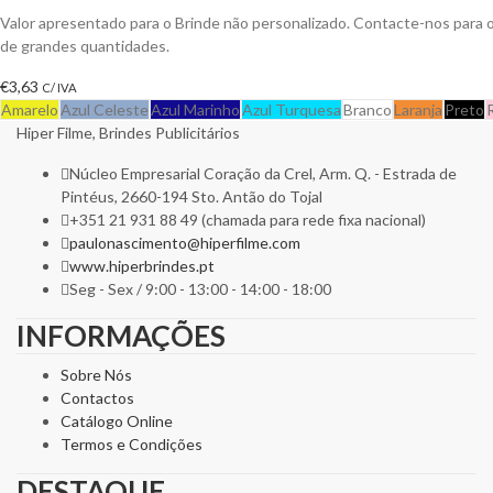
Valor apresentado para o Brinde não personalizado. Contacte-nos para
de grandes quantidades.
€
3,63
C/ IVA
Amarelo
Azul Celeste
Azul Marinho
Azul Turquesa
Branco
Laranja
Preto
Hiper Filme, Brindes Publicitários
Núcleo Empresarial Coração da Crel, Arm. Q. - Estrada de
Pintéus, 2660-194 Sto. Antão do Tojal
+351 21 931 88 49 (chamada para rede fixa nacional)
paulonascimento@hiperfilme.com
www.hiperbrindes.pt
Seg - Sex / 9:00 - 13:00 - 14:00 - 18:00
INFORMAÇÕES
Sobre Nós
Contactos
Catálogo Online
Termos e Condições
DESTAQUE