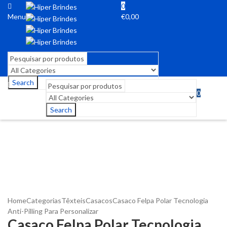
0
Menu
€
0,00
Search
0
Menu
€
0,00
Search
Home
Categorias
Têxteis
Casacos
Casaco Felpa Polar Tecnologia
Anti-Pilling Para Personalizar
Casaco Felpa Polar Tecnologia