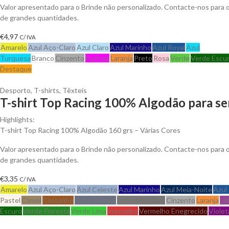
Valor apresentado para o Brinde não personalizado. Contacte-nos para
de grandes quantidades.
€
4,97
C/ IVA
Amarelo
Azul Aço-Claro
Azul Claro
Azul Marinho
Azul Royal
Azul
Turquesa
Branco
Cinzento
Fuchsia
Laranja
Preto
Rosa
Verde
Verde Escu
Destaque
Desporto
,
T-shirts
,
Têxteis
T-shirt Top Racing 100% Algodão para se
Highlights:
T-shirt Top Racing 100% Algodão 160 grs – Várias Cores
Valor apresentado para o Brinde não personalizado. Contacte-nos para
de grandes quantidades.
€
3,35
C/ IVA
Amarelo
Azul Aço-Claro
Azul Celeste
Azul Marinho
Azul Meia-Noite
Azul
Pastel
Camel
Castanho
Cinza Carvão
Cinza Matizado
Cinzento
Laranja
Lil
Escuro
Verde Floresta
Verde Lima
Vermelho
Vermelho Enegrecido
Violet