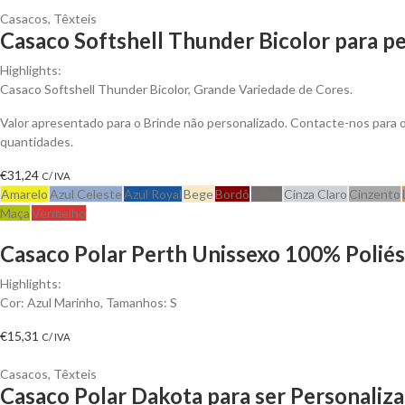
Casacos
,
Têxteis
Casaco Softshell Thunder Bicolor para pe
Highlights:
Casaco Softshell Thunder Bicolor, Grande Variedade de Cores.
Valor apresentado para o Brinde não personalizado. Contacte-nos para
quantidades.
€
31,24
C/ IVA
Amarelo
Azul Celeste
Azul Royal
Bege
Bordô
Cinza
Cinza Claro
Cinzento
Maça
Vermelho
Casaco Polar Perth Unissexo 100% Poliést
Highlights:
Cor: Azul Marinho, Tamanhos: S
€
15,31
C/ IVA
Casacos
,
Têxteis
Casaco Polar Dakota para ser Personaliz