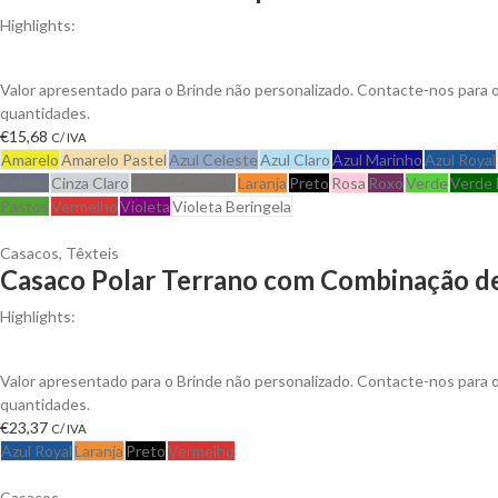
Highlights:
Casaco polar Dakota. Várias Cores
Valor apresentado para o Brinde não personalizado. Contacte-nos para
quantidades.
€
15,68
C/ IVA
Amarelo
Amarelo Pastel
Azul Celeste
Azul Claro
Azul Marinho
Azul Royal
Carvão
Cinza Claro
Cinza Matizado
Laranja
Preto
Rosa
Roxo
Verde
Verde 
Pastos
Vermelho
Violeta
Violeta Beringela
Casacos
,
Têxteis
Casaco Polar Terrano com Combinação de
Highlights:
Gola alta com fecho plástico a contrastar. Peças dos ombros e detal
Valor apresentado para o Brinde não personalizado. Contacte-nos para
quantidades.
€
23,37
C/ IVA
Azul Royal
Laranja
Preto
Vermelho
Casacos