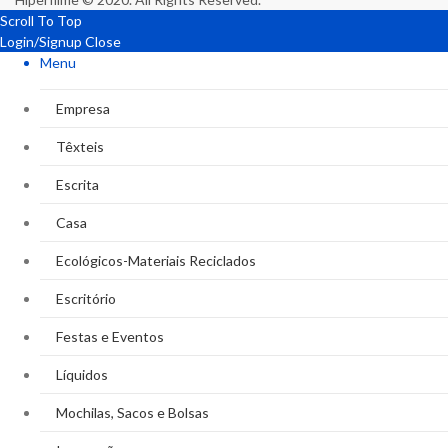
Scroll To Top
Login/Signup
Close
Menu
Empresa
Têxteis
Escrita
Casa
Ecológicos-Materiais Reciclados
Escritório
Festas e Eventos
Líquidos
Mochilas, Sacos e Bolsas