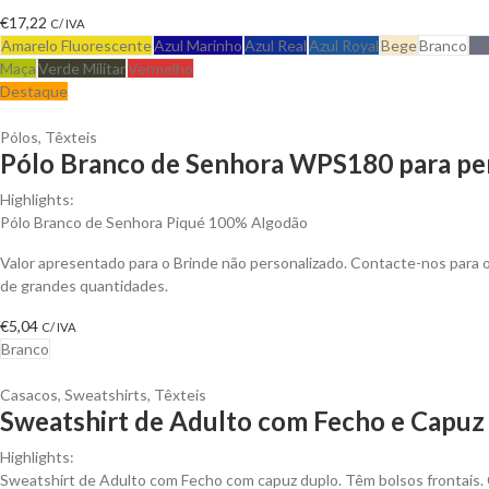
€
17,22
C/ IVA
Amarelo Fluorescente
Azul Marinho
Azul Real
Azul Royal
Bege
Branco
Ci
Maça
Verde Militar
Vermelho
Destaque
Pólos
,
Têxteis
Pólo Branco de Senhora WPS180 para per
Highlights:
Pólo Branco de Senhora Piqué 100% Algodão
Valor apresentado para o Brinde não personalizado. Contacte-nos para
de grandes quantidades.
€
5,04
C/ IVA
Branco
Casacos
,
Sweatshirts
,
Têxteis
Sweatshirt de Adulto com Fecho e Capuz 
Highlights:
Sweatshirt de Adulto com Fecho com capuz duplo. Têm bolsos frontais. Co