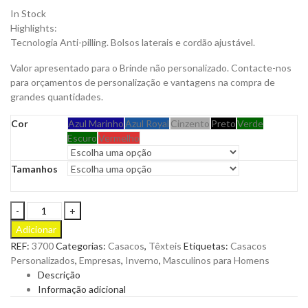
In Stock
Highlights:
Tecnologia Anti-pilling. Bolsos laterais e cordão ajustável.
Valor apresentado para o Brinde não personalizado. Contacte-nos
para orçamentos de personalização e vantagens na compra de
grandes quantidades.
Cor
Azul Marinho
Azul Royal
Cinzento
Preto
Verde
Escuro
Vermelho
Tamanhos
Casaco
Felpa
Adicionar
Polar
REF:
3700
Categorias:
Casacos
,
Têxteis
Etiquetas:
Casacos
Tecnologia
Personalizados
,
Empresas
,
Inverno
,
Masculinos para Homens
Anti-
Descrição
Pilling
Informação adicional
Para