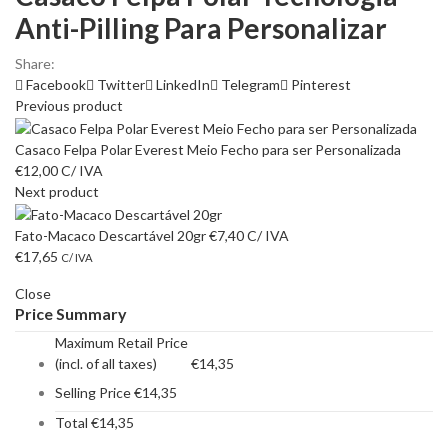
Anti-Pilling Para Personalizar
Share:
Facebook
Twitter
LinkedIn
Telegram
Pinterest
Previous product
Casaco Felpa Polar Everest Meio Fecho para ser Personalizada
€
12,00
C/ IVA
Next product
Fato-Macaco Descartável 20gr
€
7,40
C/ IVA
€
17,65
C/ IVA
Close
Price Summary
Maximum Retail Price
(incl. of all taxes)
€
14,35
Selling Price
€
14,35
Total
€
14,35