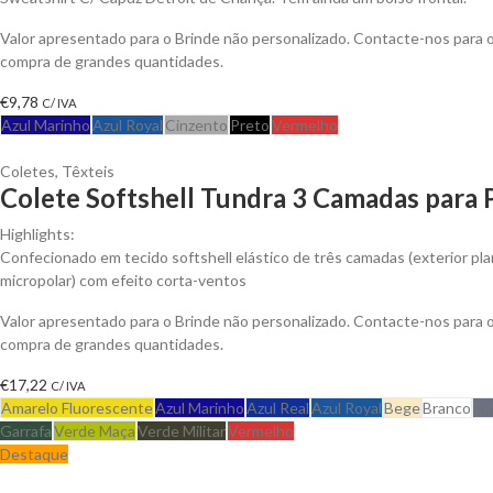
Valor apresentado para o Brinde não personalizado. Contacte-nos para
compra de grandes quantidades.
€
9,78
C/ IVA
Azul Marinho
Azul Royal
Cinzento
Preto
Vermelho
Coletes
,
Têxteis
Colete Softshell Tundra 3 Camadas para 
Highlights:
Confecionado em tecido softshell elástico de três camadas (exterior plan
micropolar) com efeito corta-ventos
Valor apresentado para o Brinde não personalizado. Contacte-nos para
compra de grandes quantidades.
€
17,22
C/ IVA
Amarelo Fluorescente
Azul Marinho
Azul Real
Azul Royal
Bege
Branco
Ci
Garrafa
Verde Maça
Verde Militar
Vermelho
Destaque