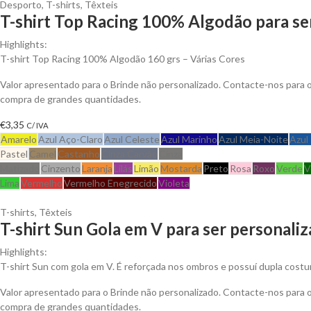
Desporto
,
T-shirts
,
Têxteis
T-shirt Top Racing 100% Algodão para se
Highlights:
T-shirt Top Racing 100% Algodão 160 grs – Várias Cores
Valor apresentado para o Brinde não personalizado. Contacte-nos para
compra de grandes quantidades.
€
3,35
C/ IVA
Amarelo
Azul Aço-Claro
Azul Celeste
Azul Marinho
Azul Meia-Noite
Azul
Pastel
Camel
Castanho
Cinza Carvão
Cinza
Matizado
Cinzento
Laranja
Lilás
Limão
Mostarda
Preto
Rosa
Roxo
Verde
V
Lima
Vermelho
Vermelho Enegrecido
Violeta
T-shirts
,
Têxteis
T-shirt Sun Gola em V para ser personali
Highlights:
T-shirt Sun com gola em V. É reforçada nos ombros e possuí dupla costu
Valor apresentado para o Brinde não personalizado. Contacte-nos para
compra de grandes quantidades.