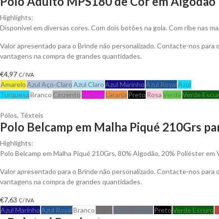
Polo Adulto MPS180 de Cor em Algodão P
Highlights:
Disponível em diversas cores. Com dois botões na gola. Com ribe nas ma
Valor apresentado para o Brinde não personalizado. Contacte-nos para 
vantagens na compra de grandes quantidades.
€
4,97
C/ IVA
Amarelo
Azul Aço-Claro
Azul Claro
Azul Marinho
Azul Royal
Azul
Turquesa
Branco
Cinzento
Fuchsia
Laranja
Preto
Rosa
Verde
Verde Escu
Pólos
,
Têxteis
Polo Belcamp em Malha Piqué 210Grs par
Highlights:
Polo Belcamp em Malha Piqué 210Grs, 80% Algodão, 20% Poliéster em V
Valor apresentado para o Brinde não personalizado. Contacte-nos para 
vantagens na compra de grandes quantidades.
€
7,63
C/ IVA
Azul Marinho
Azul Royal
Branco
Cinza
Cinza Carvão
Preto
Verde Escuro
V