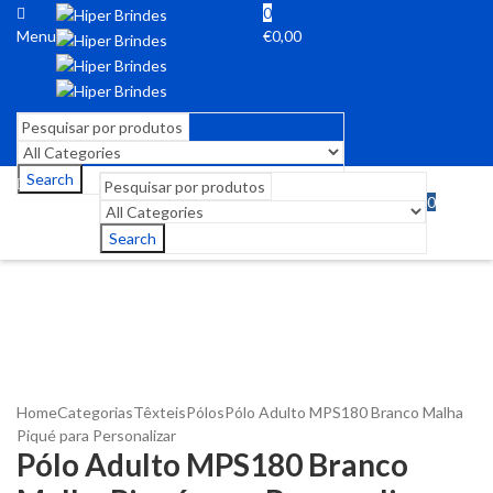
0
Menu
€
0,00
Search
0
Menu
€
0,00
Search
Home
Categorias
Têxteis
Pólos
Pólo Adulto MPS180 Branco Malha
Piqué para Personalizar
Pólo Adulto MPS180 Branco