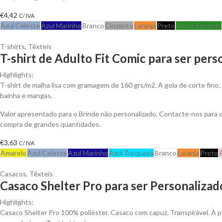
€
4,42
C/ IVA
Azul Celeste
Azul Marinho
Branco
Cinzento
Laranja
Preto
Verde Floresta
T-shirts
,
Têxteis
T-shirt de Adulto Fit Comic para ser pers
Highlights:
T-shirt de malha lisa com gramagem de 160 grs/m2. A gola de corte fino.
bainha e mangas.
Valor apresentado para o Brinde não personalizado. Contacte-nos para
compra de grandes quantidades.
€
3,63
C/ IVA
Amarelo
Azul Celeste
Azul Marinho
Azul Turquesa
Branco
Laranja
Preto
Casacos
,
Têxteis
Casaco Shelter Pro para ser Personalizad
Highlights:
Casaco Shelter Pro 100% poliéster. Casaco com capuz. Transpirável. À p