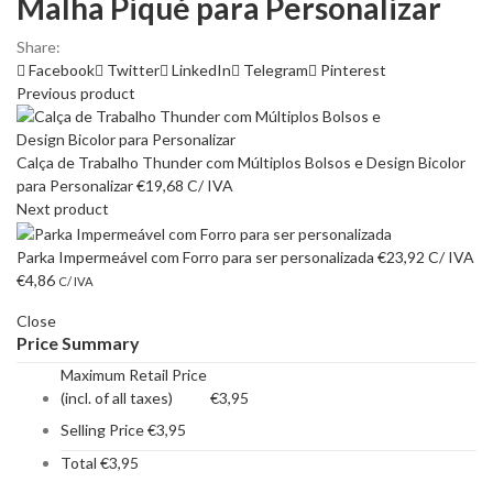
Malha Piqué para Personalizar
Share:
Facebook
Twitter
LinkedIn
Telegram
Pinterest
Previous product
Calça de Trabalho Thunder com Múltiplos Bolsos e Design Bicolor
para Personalizar
€
19,68
C/ IVA
Next product
Parka Impermeável com Forro para ser personalizada
€
23,92
C/ IVA
€
4,86
C/ IVA
Close
Price Summary
Maximum Retail Price
(incl. of all taxes)
€
3,95
Selling Price
€
3,95
Total
€
3,95