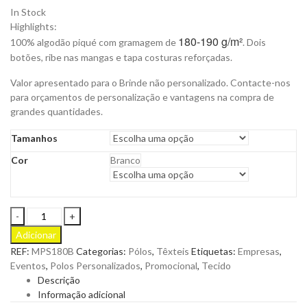
In Stock
Highlights:
180-190 g/m²
100% algodão piqué com gramagem de
. Dois
botões, ribe nas mangas e tapa costuras reforçadas.
Valor apresentado para o Brinde não personalizado. Contacte-nos
para orçamentos de personalização e vantagens na compra de
grandes quantidades.
Tamanhos
Cor
Branco
Pólo
Adulto
Adicionar
MPS180
REF:
MPS180B
Categorias:
Pólos
,
Têxteis
Etiquetas:
Empresas
,
Branco
Eventos
,
Polos Personalizados
,
Promocional
,
Tecido
Malha
Descrição
Piqué
Informação adicional
para