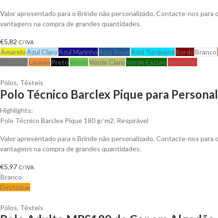
Valor apresentado para o Brinde não personalizado. Contacte-nos para 
vantagens na compra de grandes quantidades.
€
5,82
C/ IVA
Amarelo
Azul Claro
Azul Marinho
Azul Royal
Azul Turquesa
Bordô
Branco
Matizado
Laranja
Preto
Verde
Verde Claro
Verde Escuro
Vermelho
Pólos
,
Têxteis
Polo Técnico Barclex Pique para Personal
Highlights:
Polo Técnico Barclex Pique 180 g/ m2, Respirável
Valor apresentado para o Brinde não personalizado. Contacte-nos para 
vantagens na compra de grandes quantidades.
€
5,97
C/ IVA
Branco
Destaque
Pólos
,
Têxteis