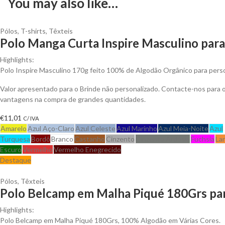
You may also like…
Pólos
,
T-shirts
,
Têxteis
Polo Manga Curta Inspire Masculino para
Highlights:
Polo Inspire Masculino 170g feito 100% de Algodão Orgânico para person
Valor apresentado para o Brinde não personalizado. Contacte-nos para 
vantagens na compra de grandes quantidades.
€
11,01
C/ IVA
Amarelo
Azul Aço-Claro
Azul Celeste
Azul Marinho
Azul Meia-Noite
Azul
Turquesa
Bordô
Branco
Castanho
Cinzento
Cinzento Ardósia
Fuchsia
Lar
Escuro
Vermelho
Vermelho Enegrecido
Destaque
Pólos
,
Têxteis
Polo Belcamp em Malha Piqué 180Grs par
Highlights:
Polo Belcamp em Malha Piqué 180Grs, 100% Algodão em Várias Cores.