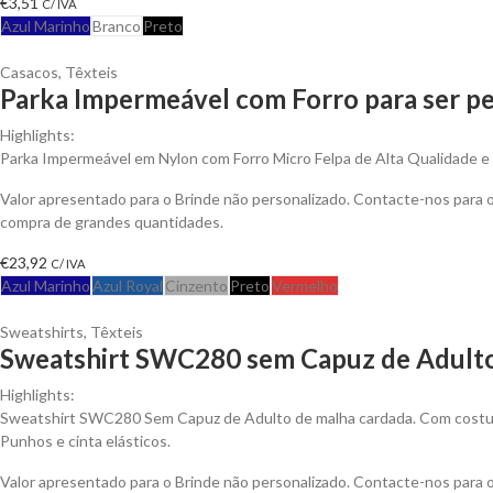
€
3,51
C/ IVA
Azul Marinho
Branco
Preto
Casacos
,
Têxteis
Parka Impermeável com Forro para ser pe
Highlights:
Parka Impermeável em Nylon com Forro Micro Felpa de Alta Qualidade e An
Valor apresentado para o Brinde não personalizado. Contacte-nos para
compra de grandes quantidades.
€
23,92
C/ IVA
Azul Marinho
Azul Royal
Cinzento
Preto
Vermelho
Sweatshirts
,
Têxteis
Sweatshirt SWC280 sem Capuz de Adulto
Highlights:
Sweatshirt SWC280 Sem Capuz de Adulto de malha cardada. Com costura
Punhos e cinta elásticos.
Valor apresentado para o Brinde não personalizado. Contacte-nos para