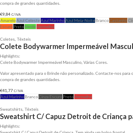
compra de grandes quantidades.
€
9,84
C/ IVA
Amarelo
Azul Celeste
Azul Marinho
Azul Meia-Noite
Branco
Castanho
Ci
Escuro
Preto
Verde
Vermelho
Coletes
,
Têxteis
Colete Bodywarmer Impermeável Masculi
Highlights:
Colete Bodywarmer Impermeável Masculino, Várias Cores.
Valor apresentado para o Brinde não personalizado. Contacte-nos para
compra de grandes quantidades.
€
41,77
C/ IVA
Azul Marinho
Branco
Cinza Escuro
Preto
Vermelho
Sweatshirts
,
Têxteis
Sweatshirt C/ Capuz Detroit de Criança p
Highlights:
Sweatshirt C/ Capuz Detroit de Criança. Tem ainda um bolso frontal.