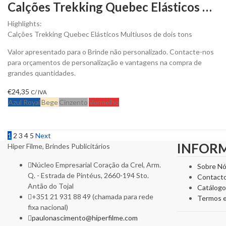
Calções Trekking Quebec Elásticos Multibolsos para Personalizar
Highlights:
Calções Trekking Quebec Elásticos Multiusos de dois tons
Valor apresentado para o Brinde não personalizado. Contacte-nos
para orçamentos de personalização e vantagens na compra de
grandes quantidades.
€
24,35
C/ IVA
Azul Royal
Bege
Cinzento
Vermelho
1
2
3
4
5
Next
INFOR
Hiper Filme, Brindes Publicitários
Núcleo Empresarial Coração da Crel, Arm.
Sobre N
Q. - Estrada de Pintéus, 2660-194 Sto.
Contact
Antão do Tojal
Catálogo
+351 21 931 88 49 (chamada para rede
Termos 
fixa nacional)
paulonascimento@hiperfilme.com