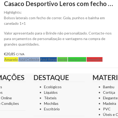
Casaco Desportivo Leros com fecho de correr frontal para Personalizar
Highlights:
Bolsos laterais com fecho de correr. Gola, punhos e bainha em
canelado 1×1
Valor apresentado para o Brinde não personalizado. Contacte-nos
para orçamentos de personalização e vantagens na compra de
grandes quantidades.
€
20,85
C/ IVA
Amarelo
Azul Celeste
Azul Royal
Verde
Verde Lima
Vermelho
MAÇÕES
DESTAQUE
MATERI
ós
Ecológicos
Bambu
os
Líquidos
Cortiça
 Online
Têxteis
Elegante
e Condições
Mochilas
Madeira
Escritório
PVC
Úteis e C