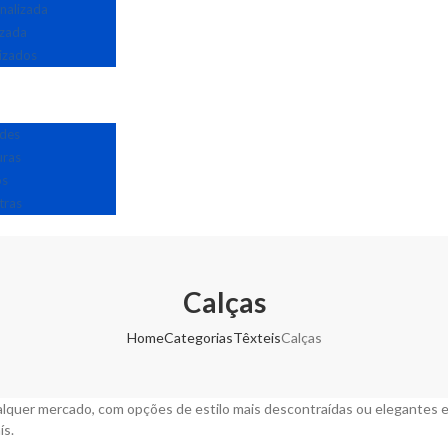
nalizada
izada
izados
edes
uras
os
tras
Calças
Home
Categorias
Têxteis
Calças
alquer mercado, com opções de estilo mais descontraídas ou elegantes e
ís.