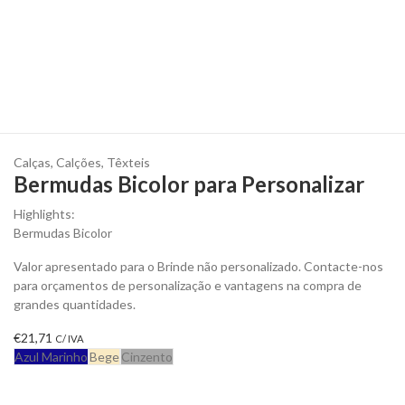
Calças
,
Calções
,
Têxteis
Bermudas Bicolor para Personalizar
Highlights:
Bermudas Bicolor
Valor apresentado para o Brinde não personalizado. Contacte-nos
para orçamentos de personalização e vantagens na compra de
grandes quantidades.
€
21,71
C/ IVA
Azul Marinho
Bege
Cinzento