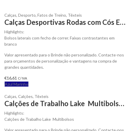
Calças
,
Desporto
,
Fatos de Treino
,
Têxteis
Calças Desportivas Rodas com Cós Elástico e Cordão Ajustável para Personalizar
Highlights:
Bolsos laterais com fecho de correr. Faixas contrastantes em
branco
Valor apresentado para o Brinde não personalizado. Contacte-nos
para orçamentos de personalização e vantagens na compra de
grandes quantidades.
€
16,61
C/ IVA
Azul Marinho
Calças
,
Calções
,
Têxteis
Calções de Trabalho Lake Multibolsos para Personalizar
Highlights:
Calções de Trabalho Lake Multibolsos
Valor apresentado para o Brinde não personalizado. Contacte-nos