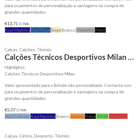
para orçamentos de personalização e vantagens na compra de
grandes quantidades.
€
13,71
C/ IVA
Azul Marinho
Azul Royal
Bege
Branco
Cinzento
Preto
Calças
,
Calções
,
Têxteis
Calções Técnicos Desportivos Milan para Personalizar
Highlights:
Calções Técnicos Desportivos Milan
Valor apresentado para o Brinde não personalizado. Contacte-nos
para orçamentos de personalização e vantagens na compra de
grandes quantidades.
€
5,07
C/ IVA
Azul Celeste
Azul Marinho
Branco
Laranja
Preto
Verde
Vermelho
Calças
,
Cintos
,
Desporto
,
Têxteis