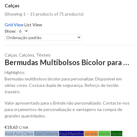
Calças
(Showing 1 – 15 products of 71 products)
Grid View
List View
Show:
Calças
,
Calções
,
Têxteis
Bermudas Multibolsos Bicolor para Personalizar
Highlights:
Bermudas multibolsos bicolor para personalizar. Disponível em
várias cores. Costura dupla de segurança. Reforço de tecido
traseiro.
Valor apresentado para o Brinde não personalizado. Contacte-nos
para orçamentos de personalização e vantagens na compra de
grandes quantidades.
€
18,63
C/ IVA
Azul Aço-Claro
Azul Celeste
Azul Marinho
Laranja
Verde
Verde