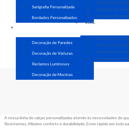
Estampagem Perso
Serigrafia Personalizada
Serigrafia Personal
Bordados Personal
Bordados Personalizados
VINIL
VINIL
Decoração de Par
Decoração de Paredes
Decoração de Viat
Reclamos Luminos
Decoração de Viaturas
Decoração de Mon
Reclamos Luminosos
Decoração de Montras
A nossa linha de calças personalizadas atende às necessidades de qu
Resistentes. Máximo conforto e durabilidade. Envio rápido em todo pa