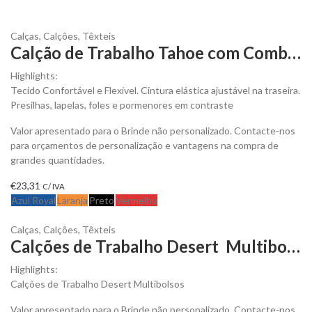
Calças
,
Calções
,
Têxteis
Calção de Trabalho Tahoe com Combinação de Cores para Personalizar
Highlights:
Tecido Confortável e Flexível. Cintura elástica ajustável na traseira.
Presilhas, lapelas, foles e pormenores em contraste
Valor apresentado para o Brinde não personalizado. Contacte-nos
para orçamentos de personalização e vantagens na compra de
grandes quantidades.
€
23,31
C/ IVA
Azul Royal
Laranja
Preto
Vermelho
Calças
,
Calções
,
Têxteis
Calções de Trabalho Desert Multibolsos para Personalizar
Highlights:
Calções de Trabalho Desert Multibolsos
Valor apresentado para o Brinde não personalizado. Contacte-nos