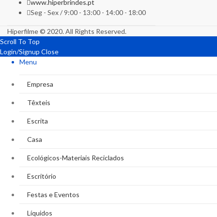
www.hiperbrindes.pt
Seg - Sex / 9:00 - 13:00 - 14:00 - 18:00
Hiperfilme © 2020. All Rights Reserved.
Scroll To Top
Login/Signup
Close
Menu
Empresa
Têxteis
Escrita
Casa
Ecológicos-Materiais Reciclados
Escritório
Festas e Eventos
Líquidos