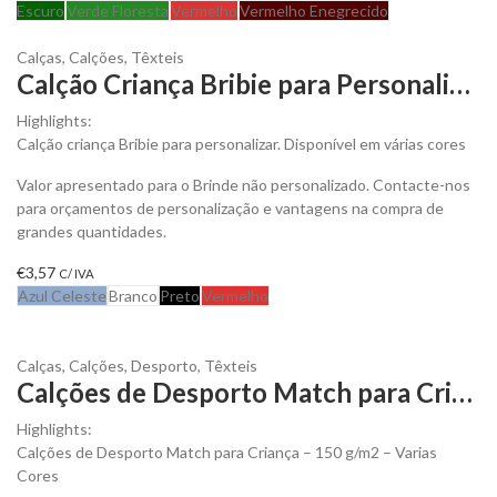
Escuro
Verde Floresta
Vermelho
Vermelho Enegrecido
Calças
,
Calções
,
Têxteis
Calção Criança Bribie para Personalizar
Highlights:
Calção criança Bribie para personalizar. Disponível em várias cores
Valor apresentado para o Brinde não personalizado. Contacte-nos
para orçamentos de personalização e vantagens na compra de
grandes quantidades.
€
3,57
C/ IVA
Azul Celeste
Branco
Preto
Vermelho
Calças
,
Calções
,
Desporto
,
Têxteis
Calções de Desporto Match para Criança para Personalizar
Highlights:
Calções de Desporto Match para Criança – 150 g/m2 – Varias
Cores