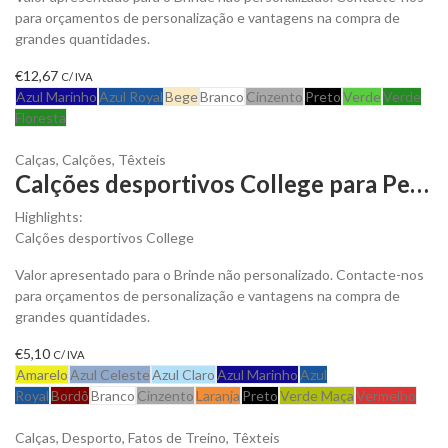
para orçamentos de personalização e vantagens na compra de
grandes quantidades.
€
12,67
C/ IVA
Azul Marinho
Azul Royal
Bege
Branco
Cinzento
Preto
Verde
Verde
Floresta
Calças
,
Calções
,
Têxteis
Calções desportivos College para Personalizar
Highlights:
Calções desportivos College
Valor apresentado para o Brinde não personalizado. Contacte-nos
para orçamentos de personalização e vantagens na compra de
grandes quantidades.
€
5,10
C/ IVA
Amarelo
Azul Celeste
Azul Claro
Azul Marinho
Azul
Royal
Bordô
Branco
Cinzento
Laranja
Preto
Verde Maça
Vermelho
Calças
,
Desporto
,
Fatos de Treino
,
Têxteis