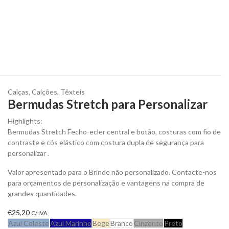
Calças
,
Calções
,
Têxteis
Bermudas Stretch para Personalizar
Highlights:
Bermudas Stretch Fecho-ecler central e botão, costuras com fio de
contraste e cós elástico com costura dupla de segurança para
personalizar .
Valor apresentado para o Brinde não personalizado. Contacte-nos
para orçamentos de personalização e vantagens na compra de
grandes quantidades.
€
25,20
C/ IVA
Azul Celeste
Azul Marinho
Bege
Branco
Cinzento
Preto