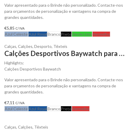
Valor apresentado para o Brinde não personalizado. Contacte-nos
para orçamentos de personalização e vantagens na compra de
grandes quantidades.
€
5,85
C/ IVA
Azul Celeste
Azul Royal
Branco
Preto
Verde Lima
Vermelho
Calças
,
Calções
,
Desporto
,
Têxteis
Calções Desportivos Baywatch para Personalizar
Highlights:
Calções Desportivos Baywatch
Valor apresentado para o Brinde não personalizado. Contacte-nos
para orçamentos de personalização e vantagens na compra de
grandes quantidades.
€
7,11
C/ IVA
Azul Celeste
Azul Royal
Branco
Preto
Vermelho
Calças
,
Calções
,
Têxteis