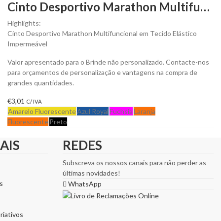
Cinto Desportivo Marathon Multifuncional para Personalizar
Highlights:
Cinto Desportivo Marathon Multifuncional em Tecido Elástico
Impermeável
Valor apresentado para o Brinde não personalizado. Contacte-nos
para orçamentos de personalização e vantagens na compra de
grandes quantidades.
€
3,01
C/ IVA
Amarelo Fluorescente
Azul Royal
Fuchsia
Laranja
Fluorescente
Preto
AIS
REDES
Subscreva os nossos canais para não perder as
últimas novidades!
s
WhatsApp
riativos