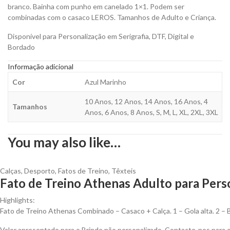
quantity
branco. Bainha com punho em canelado 1×1. Podem ser
combinadas com o casaco LEROS. Tamanhos de Adulto e Criança.
Disponível para Personalização em Serigrafia, DTF, Digital e
Bordado
Informação adicional
Cor
Azul Marinho
10 Anos, 12 Anos, 14 Anos, 16 Anos, 4
Tamanhos
Anos, 6 Anos, 8 Anos, S, M, L, XL, 2XL, 3XL
You may also like…
Calças
,
Desporto
,
Fatos de Treino
,
Têxteis
Fato de Treino Athenas Adulto para Pers
Highlights:
Fato de Treino Athenas Combinado – Casaco + Calça. 1 – Gola alta. 2 – 
Valor apresentado para o Brinde não personalizado. Contacte-nos para