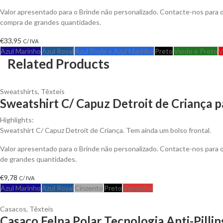
Valor apresentado para o Brinde não personalizado. Contacte-nos para
compra de grandes quantidades.
€
33,95
C/ IVA
Azul Marinho
Azul Royal
Azul Royla e Azul Marinho
Preto
Verde e Preto
V
Related Products
Sweatshirts
,
Têxteis
Sweatshirt C/ Capuz Detroit de Criança p
Highlights:
Sweatshirt C/ Capuz Detroit de Criança. Tem ainda um bolso frontal.
Valor apresentado para o Brinde não personalizado. Contacte-nos para
de grandes quantidades.
€
9,78
C/ IVA
Azul Marinho
Azul Royal
Cinzento
Preto
Vermelho
Casacos
,
Têxteis
Casaco Felpa Polar Tecnologia Anti-Pillin