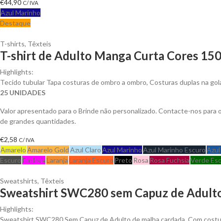
€
44,90
C/ IVA
Azul Marinho
Destaque
T-shirts
,
Têxteis
T-shirt de Adulto Manga Curta Cores 150
Highlights:
Tecido tubular Tapa costuras de ombro a ombro, Costuras duplas na go
25 UNIDADES
Valor apresentado para o Brinde não personalizado. Contacte-nos para
de grandes quantidades.
€
2,58
C/ IVA
Amarelo
Amarelo Gold
Azul Claro
Azul Marinho
Azul Marinho Escuro
Azul
Escuro
Fuchsia
Laranja
Laranja Escuro
Preto
Rosa
Rosa Fuchsia
Verde Es
Sweatshirts
,
Têxteis
Sweatshirt SWC280 sem Capuz de Adulto
Highlights:
Sweatshirt SWC280 Sem Capuz de Adulto de malha cardada. Com costura