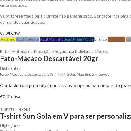
cinta elásticos.
Valor apresentado para o Brinde não personalizado. Contacte-nos para
de grandes quantidades.
€
9,84
C/ IVA
Amarelo
Azul Celeste
Azul Marinho
Azul Meia-Noite
Branco
Castanho
Ci
Batas
,
Material de Proteção e Segurança Individual
,
Têxteis
Fato-Macaco Descartável 20gr
Highlights:
Fato-Macaco Descartável 20gr. TNT 20gr. Não impermeável.
Contacte-nos para orçamentos e vantagens na compra de gran
€
7,40
C/ IVA
T-shirts
,
Têxteis
T-shirt Sun Gola em V para ser personali
Highlights: