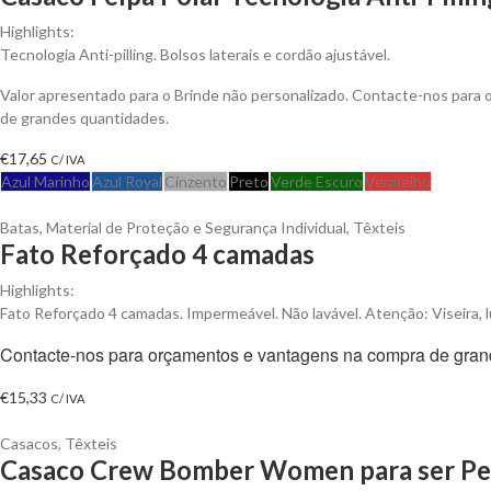
Highlights:
Tecnologia Anti-pilling. Bolsos laterais e cordão ajustável.
Valor apresentado para o Brinde não personalizado. Contacte-nos para
de grandes quantidades.
€
17,65
C/ IVA
Azul Marinho
Azul Royal
Cinzento
Preto
Verde Escuro
Vermelho
Batas
,
Material de Proteção e Segurança Individual
,
Têxteis
Fato Reforçado 4 camadas
Highlights:
Fato Reforçado 4 camadas. Impermeável. Não lavável. Atenção: Viseira, l
Contacte-nos para orçamentos e vantagens na compra de gran
€
15,33
C/ IVA
Casacos
,
Têxteis
Casaco Crew Bomber Women para ser Pe