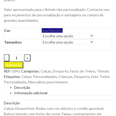
Valor apresentado para o Brinde não personalizado. Contacte-nos
para orçamentos de personalização e vantagens na compra de
grandes quantidades.
Cor
Azul Marinho
Tamanhos
Calças
Desportivas
Adicionar
Rodas
REF:
0341
Categorias:
Calças
,
Desporto
,
Fatos de Treino
,
Têxteis
com
Etiquetas:
Calças Personalizadas
,
Crianças
,
Desporto
,
Fato Treino
Cós
Personalizado
,
Masculinos para Homens
Elástico
Descrição
e
Informação adicional
Cordão
Ajustável
Descrição
para
Calças Desportivas Rodas com cós elástico e cordão ajustável.
Personalizar
Bolsos laterais com fecho de correr. Faixas contrastantes em