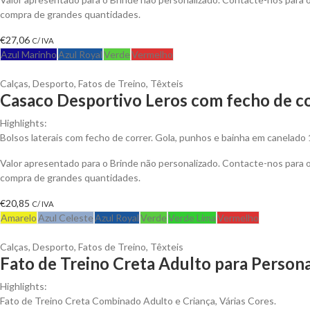
compra de grandes quantidades.
€
27,06
C/ IVA
Azul Marinho
Azul Royal
Verde
Vermelho
Calças
,
Desporto
,
Fatos de Treino
,
Têxteis
Casaco Desportivo Leros com fecho de cor
Highlights:
Bolsos laterais com fecho de correr. Gola, punhos e bainha em canelado
Valor apresentado para o Brinde não personalizado. Contacte-nos para
compra de grandes quantidades.
€
20,85
C/ IVA
Amarelo
Azul Celeste
Azul Royal
Verde
Verde Lima
Vermelho
Calças
,
Desporto
,
Fatos de Treino
,
Têxteis
Fato de Treino Creta Adulto para Persona
Highlights:
Fato de Treino Creta Combinado Adulto e Criança, Várias Cores.