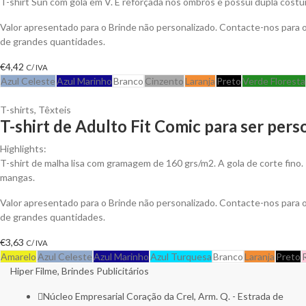
T-shirt Sun com gola em V. É reforçada nos ombros e possuí dupla costu
Valor apresentado para o Brinde não personalizado. Contacte-nos para
de grandes quantidades.
€
4,42
C/ IVA
Azul Celeste
Azul Marinho
Branco
Cinzento
Laranja
Preto
Verde Floresta
T-shirts
,
Têxteis
T-shirt de Adulto Fit Comic para ser pers
Highlights:
T-shirt de malha lisa com gramagem de 160 grs/m2. A gola de corte fino.
mangas.
Valor apresentado para o Brinde não personalizado. Contacte-nos para
de grandes quantidades.
€
3,63
C/ IVA
Amarelo
Azul Celeste
Azul Marinho
Azul Turquesa
Branco
Laranja
Preto
Hiper Filme, Brindes Publicitários
Núcleo Empresarial Coração da Crel, Arm. Q. - Estrada de