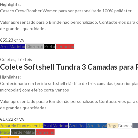
Highlights:
Casaco Crew Bomber Women para ser personalizado 100% poliéster.
Valor apresentado para o Brinde não personalizado. Contacte-nos para
de grandes quantidades.
€
55,23
C/ IVA
Azul Marinho
Cinzento
Preto
Vermelho
Coletes
,
Têxteis
Colete Softshell Tundra 3 Camadas para 
Highlights:
Confecionado em tecido softshell elástico de três camadas (exterior plan
micropolar) com efeito corta-ventos
Valor apresentado para o Brinde não personalizado. Contacte-nos para
de grandes quantidades.
€
17,22
C/ IVA
Amarelo Fluorescente
Azul Marinho
Azul Real
Azul Royal
Bege
Branco
Ci
Maça
Verde Militar
Vermelho