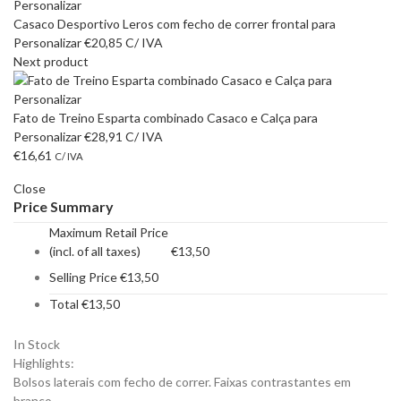
Casaco Desportivo Leros com fecho de correr frontal para
Personalizar
€
20,85
C/ IVA
Next product
Fato de Treino Esparta combinado Casaco e Calça para
Personalizar
€
28,91
C/ IVA
€
16,61
C/ IVA
Close
Price Summary
Maximum Retail Price
(incl. of all taxes)
€
13,50
Selling Price
€
13,50
Total
€
13,50
In Stock
Highlights:
Bolsos laterais com fecho de correr. Faixas contrastantes em
branco