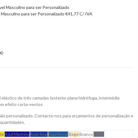
Masculino para ser Personalizado
€
41,77
C/ IVA
00
elástico de três camadas (exterior plana hidrófuga, intermédia
com efeito corta-ventos
não personalizado. Contacte-nos para orçamentos de personalização e
 quantidades.
te
Azul Marinho
Azul Real
Azul Royal
Bege
Branco
Cinza