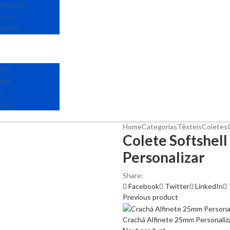
nalizada
izada
izados
edes
uras
os
tras
Home
Categorias
Têxteis
Coletes
Colete Softshel
Personalizar
Share:
Facebook
Twitter
LinkedIn
Previous product
Crachá Alfinete 25mm Personali