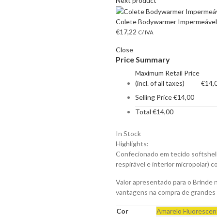
Next product
Colete Bodywarmer Impermeável 
€
17,22
C/ IVA
Close
Price Summary
Maximum Retail Price
(incl. of all taxes)
€
14,
Selling Price
€
14,00
Total
€
14,00
In Stock
Highlights:
Confecionado em tecido softshell 
respirável e interior micropolar) 
Valor apresentado para o Brinde 
vantagens na compra de grandes
Cor
Amarelo Fluorescen