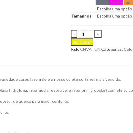
Carvão
Fuchsia
Lara
Tamanhos
Colete
Softshell
Adicionar
Tundra
REF:
CHVATUN
Categorias:
Cole
3
Camadas
para
Personalizar
quantity
 variedade cores fazem dele o nosso colete softshell mais vendido.
ana hidrófuga, intermédia respirável e interior micropolar) com efeito c
rotetor de queixo para maior conforto.
orto.