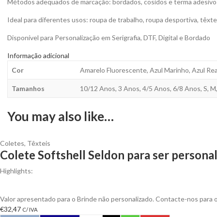
Métodos adequados de marcação: bordados, cosidos e terma adesivos
Ideal para diferentes usos: roupa de trabalho, roupa desportiva, têxteis
Disponível para Personalização em Serigrafia, DTF, Digital e Bordado
Informação adicional
Cor
Amarelo Fluorescente, Azul Marinho, Azul Real
Tamanhos
10/12 Anos, 3 Anos, 4/5 Anos, 6/8 Anos, S, M,
You may also like…
Coletes
,
Têxteis
Colete Softshell Seldon para ser persona
Highlights:
Colete Seldon Resistente e Transpirável Material soft Shell de 300g
Valor apresentado para o Brinde não personalizado. Contacte-nos para
€
32,47
C/ IVA