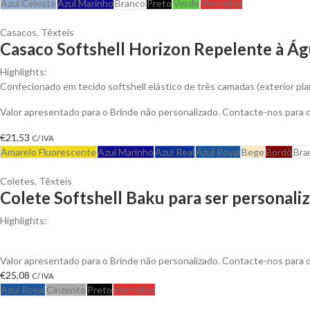
Azul Celeste
Azul Marinho
Branco
Preto
Verde
Vermelho
Casacos
,
Têxteis
Casaco Softshell Horizon Repelente à Ág
Highlights:
Confecionado em tecido softshell elástico de três camadas (exterior plan
Valor apresentado para o Brinde não personalizado. Contacte-nos para
€
21,53
C/ IVA
Amarelo Fluorescente
Azul Marinho
Azul Real
Azul Royal
Bege
Bordô
Bra
Coletes
,
Têxteis
Colete Softshell Baku para ser personali
Highlights:
Colete Softshell Baku 280 g/m2 duas camadas e 2 bolsos frontais co
Valor apresentado para o Brinde não personalizado. Contacte-nos para
€
25,08
C/ IVA
Azul Royal
Cinzento
Preto
Vermelho