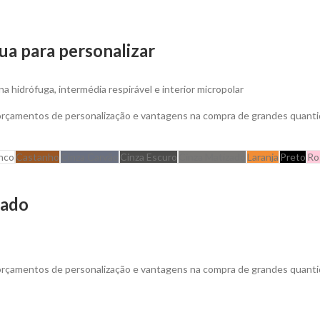
ua para personalizar
a hidrófuga, intermédia respirável e interior micropolar
 orçamentos de personalização e vantagens na compra de grandes quanti
nco
Castanho
Cinza Carvão
Cinza Escuro
Cinza Matizado
Laranja
Preto
Ro
zado
m fechos
 orçamentos de personalização e vantagens na compra de grandes quanti