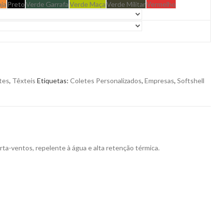
nja
Preto
Verde Garrafa
Verde Maça
Verde Militar
Vermelho
tes
,
Têxteis
Etiquetas:
Coletes Personalizados
,
Empresas
,
Softshell
orta-ventos, repelente à água e alta retenção térmica.