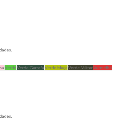
dades.
sa
Verde
Verde Garrafa
Verde Maça
Verde Militar
Vermelho
dades.