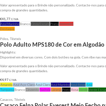
Valor apresentado para o Brinde não personalizado. Contacte-nos para
compra de grandes quantidades.
€
41,77
C/ IVA
Azul Marinho
Branco
Cinza Escuro
Preto
Vermelho
Destaque
Pólos
,
Têxteis
Polo Adulto MPS180 de Cor em Algodão P
Highlights:
Disponível em diversas cores. Com dois botões na gola. Com ribe nas ma
Valor apresentado para o Brinde não personalizado. Contacte-nos para
compra de grandes quantidades.
€
4,97
C/ IVA
Amarelo
Azul Aço-Claro
Azul Claro
Azul Marinho
Azul Royal
Azul
Turquesa
Branco
Cinzento
Fuchsia
Laranja
Preto
Rosa
Verde
Verde Escu
Casacos
,
Têxteis
Casaco Felpa Polar Everest Meio Fecho p