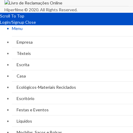
Hiperfilme © 2020. All Rights Reserved.
Scroll To Top
Login/Signup
Close
Menu
Empresa
Têxteis
Escrita
Casa
Ecológicos-Materiais Reciclados
Escritório
Festas e Eventos
Líquidos
Mochilas, Sacos e Bolsas