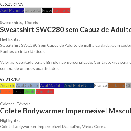
€
55,23
C/ IVA
Azul Marinho
Cinzento
Preto
Vermelho
Sweatshirts
,
Têxteis
Sweatshirt SWC280 sem Capuz de Adulto
Highlights:
Sweatshirt SWC280 Sem Capuz de Adulto de malha cardada. Com costura
Punhos e cinta elásticos.
Valor apresentado para o Brinde não personalizado. Contacte-nos para
compra de grandes quantidades.
€
9,84
C/ IVA
Amarelo
Azul Celeste
Azul Marinho
Azul Meia-Noite
Branco
Castanho
Ci
Escuro
Preto
Verde
Vermelho
Coletes
,
Têxteis
Colete Bodywarmer Impermeável Masculi
Highlights:
Colete Bodywarmer Impermeável Masculino, Várias Cores.