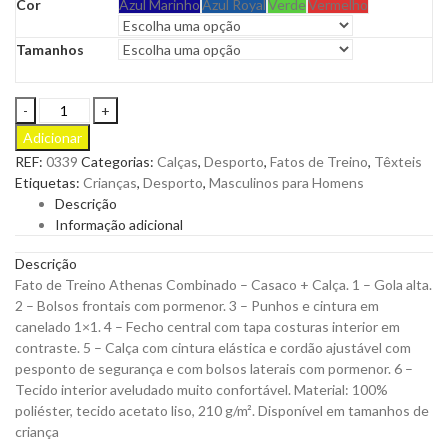
Cor
Azul Marinho
Azul Royal
Verde
Vermelho
Tamanhos
Fato
de
Adicionar
Treino
REF:
0339
Categorias:
Calças
,
Desporto
,
Fatos de Treino
,
Têxteis
Athenas
Etiquetas:
Crianças
,
Desporto
,
Masculinos para Homens
Adulto
Descrição
para
Informação adicional
Personalizar
quantity
Descrição
Fato de Treino Athenas Combinado – Casaco + Calça. 1 – Gola alta.
2 – Bolsos frontais com pormenor. 3 – Punhos e cintura em
canelado 1×1. 4 – Fecho central com tapa costuras interior em
contraste. 5 – Calça com cintura elástica e cordão ajustável com
pesponto de segurança e com bolsos laterais com pormenor. 6 –
Tecido interior aveludado muito confortável. Material: 100%
poliéster, tecido acetato liso, 210 g/m². Disponível em tamanhos de
criança