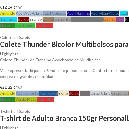
€
12,24
C/ IVA
Amarelo
Azul Aço-Claro
Azul Celeste
Azul Marinho
Azul Meia-Noite
Azul
Turquesa
Bordô
Branco
Camel
Cinzento
Cinzento Ardósia
Laranja
Lilás
Pr
Floresta
Verde Lima
Vermelho
Coletes
,
Têxteis
Colete Thunder Bicolor Multibolsos para
Highlights:
Colete Thunder de Trabalho Acolchoado de Multibolsos
Valor apresentado para o Brinde não personalizado. Contacte-nos para
compra de grandes quantidades.
€
21,22
C/ IVA
Amarelo
Azul Celeste
Azul Royal
Bege
Bordô
Cinza
Cinza Claro
Cinzento
Floresta
Verde Maça
Vermelho
T-shirts
,
Têxteis
T-shirt de Adulto Branca 150gr Personali
Highlights: