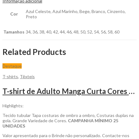
Informação adicional
Azul Celeste, Azul Marinho, Bege, Branco, Cinzento,
Cor
Preto
Tamanhos
34, 36, 38, 40, 42, 44, 46, 48, 50, 52, 54, 56, 58, 60
Related Products
Destaque
T-shirts
,
Têxteis
T-shirt de Adulto Manga Curta Cores 150gr para Personalizar
Highlights:
Tecido tubular Tapa costuras de ombro a ombro, Costuras duplas na
gola. Grande Variedade de Cores.
CAMPANHA MÍNIMO 25
UNIDADES
Valor apresentado para o Brinde não personalizado. Contacte-nos