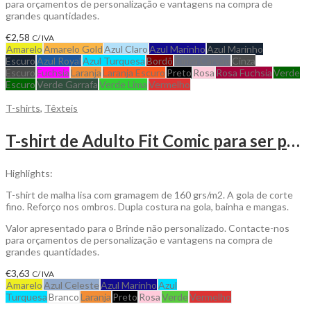
para orçamentos de personalização e vantagens na compra de
grandes quantidades.
€
2,58
C/ IVA
Amarelo
Amarelo Gold
Azul Claro
Azul Marinho
Azul Marinho
Escuro
Azul Royal
Azul Turquesa
Bordô
Cinza Carvão
Cinza
Escuro
Fuchsia
Laranja
Laranja Escuro
Preto
Rosa
Rosa Fuchsia
Verde
Escuro
Verde Garrafa
Verde Lima
Vermelho
T-shirts
,
Têxteis
T-shirt de Adulto Fit Comic para ser personalizada
Highlights:
T-shirt de malha lisa com gramagem de 160 grs/m2. A gola de corte
fino. Reforço nos ombros. Dupla costura na gola, bainha e mangas.
Valor apresentado para o Brinde não personalizado. Contacte-nos
para orçamentos de personalização e vantagens na compra de
grandes quantidades.
€
3,63
C/ IVA
Amarelo
Azul Celeste
Azul Marinho
Azul
Turquesa
Branco
Laranja
Preto
Rosa
Verde
Vermelho