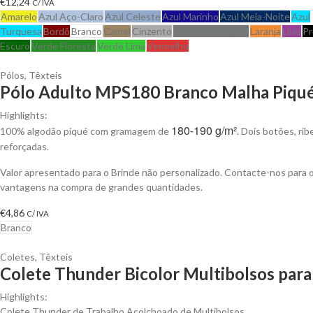
€
12,24
C/ IVA
Amarelo
Azul Aço-Claro
Azul Celeste
Azul Marinho
Azul Meia-Noite
Azul
Turquesa
Bordô
Branco
Camel
Cinzento
Cinzento Ardósia
Laranja
Lilás
Pr
Escuro
Verde Floresta
Verde Lima
Vermelho
Pólos
,
Têxteis
Pólo Adulto MPS180 Branco Malha Piqué 
Highlights:
180-190 g/m²
100% algodão piqué com gramagem de
. Dois botões, ri
reforçadas.
Valor apresentado para o Brinde não personalizado. Contacte-nos para 
vantagens na compra de grandes quantidades.
€
4,86
C/ IVA
Branco
Coletes
,
Têxteis
Colete Thunder Bicolor Multibolsos para
Highlights:
Colete Thunder de Trabalho Acolchoado de Multibolsos