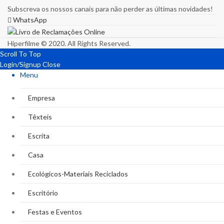
Subscreva os nossos canais para não perder as últimas novidades!
WhatsApp
Hiperfilme © 2020. All Rights Reserved.
Scroll To Top
Login/Signup
Close
Menu
Empresa
Têxteis
Escrita
Casa
Ecológicos-Materiais Reciclados
Escritório
Festas e Eventos