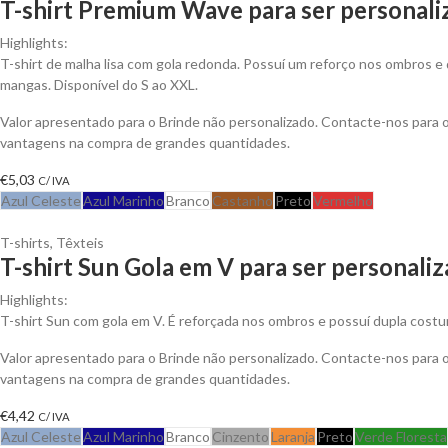
T-shirt Premium Wave para ser personali
Highlights:
T-shirt de malha lisa com gola redonda. Possuí um reforço nos ombros e 
mangas. Disponível do S ao XXL.
Valor apresentado para o Brinde não personalizado. Contacte-nos para 
vantagens na compra de grandes quantidades.
€
5,03
C/ IVA
Azul Celeste
Azul Marinho
Branco
Castanho
Preto
Vermelho
T-shirts
,
Têxteis
T-shirt Sun Gola em V para ser personali
Highlights:
T-shirt Sun com gola em V. É reforçada nos ombros e possuí dupla costu
Valor apresentado para o Brinde não personalizado. Contacte-nos para 
vantagens na compra de grandes quantidades.
€
4,42
C/ IVA
Azul Celeste
Azul Marinho
Branco
Cinzento
Laranja
Preto
Verde Floresta