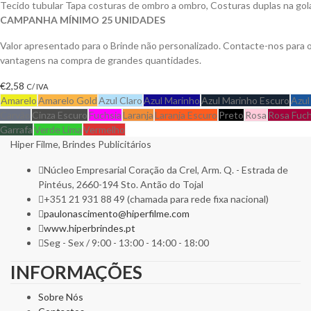
Tecido tubular Tapa costuras de ombro a ombro, Costuras duplas na gol
CAMPANHA MÍNIMO 25 UNIDADES
Valor apresentado para o Brinde não personalizado. Contacte-nos para 
vantagens na compra de grandes quantidades.
€
2,58
C/ IVA
Amarelo
Amarelo Gold
Azul Claro
Azul Marinho
Azul Marinho Escuro
Azul
Carvão
Cinza Escuro
Fuchsia
Laranja
Laranja Escuro
Preto
Rosa
Rosa Fuch
Garrafa
Verde Lima
Vermelho
Hiper Filme, Brindes Publicitários
Núcleo Empresarial Coração da Crel, Arm. Q. - Estrada de
Pintéus, 2660-194 Sto. Antão do Tojal
+351 21 931 88 49 (chamada para rede fixa nacional)
paulonascimento@hiperfilme.com
www.hiperbrindes.pt
Seg - Sex / 9:00 - 13:00 - 14:00 - 18:00
INFORMAÇÕES
Sobre Nós