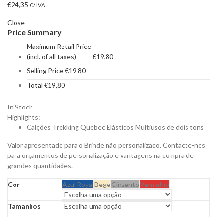
€
24,35
C/ IVA
Close
Price Summary
Maximum Retail Price
(incl. of all taxes)
€
19,80
Selling Price
€
19,80
Total
€
19,80
In Stock
Highlights:
Calções Trekking Quebec Elásticos Multiusos de dois tons
Valor apresentado para o Brinde não personalizado. Contacte-nos
para orçamentos de personalização e vantagens na compra de
grandes quantidades.
Cor
Azul Royal
Bege
Cinzento
Vermelho
Tamanhos