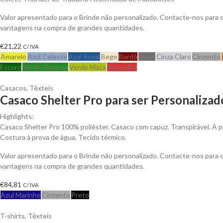
Valor apresentado para o Brinde não personalizado. Contacte-nos para 
vantagens na compra de grandes quantidades.
€
21,22
C/ IVA
Amarelo
Azul Celeste
Azul Royal
Bege
Bordô
Cinza
Cinza Claro
Cinzento
Escuro
Verde Floresta
Verde Maça
Vermelho
Casacos
,
Têxteis
Casaco Shelter Pro para ser Personalizad
Highlights:
Casaco Shelter Pro 100% poliéster. Casaco com capuz. Transpirável. À p
Costura à prova de água. Tecido térmico.
Valor apresentado para o Brinde não personalizado. Contacte-nos para 
vantagens na compra de grandes quantidades.
€
84,81
C/ IVA
Azul Marinho
Cinzento
Preto
T-shirts
,
Têxteis