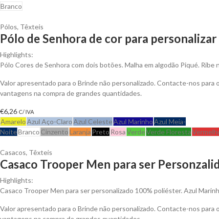
Branco
Pólos
,
Têxteis
Pólo de Senhora de cor para personalizar
Highlights:
Pólo Cores de Senhora com dois botões. Malha em algodão Piqué. Ribe 
Valor apresentado para o Brinde não personalizado. Contacte-nos para 
vantagens na compra de grandes quantidades.
€
6,26
C/ IVA
Amarelo
Azul Aço-Claro
Azul Celeste
Azul Marinho
Azul Meia-
Noite
Branco
Cinzento
Laranja
Preto
Rosa
Verde
Verde Floresta
Vermelh
Casacos
,
Têxteis
Casaco Trooper Men para ser Personzali
Highlights:
Casaco Trooper Men para ser personalizado 100% poliéster. Azul Marinh
Valor apresentado para o Brinde não personalizado. Contacte-nos para 
vantagens na compra de grandes quantidades.