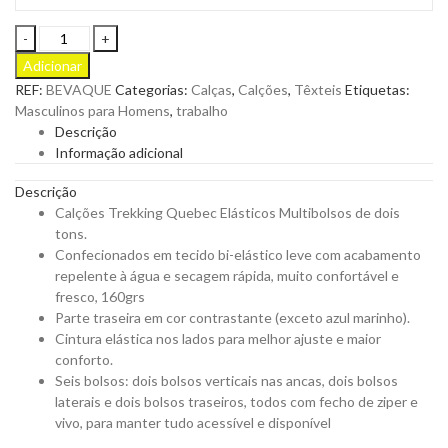
Calções
Trekking
Adicionar
Quebec
REF:
BEVAQUE
Categorias:
Calças
,
Calções
,
Têxteis
Etiquetas:
Elásticos
Masculinos para Homens
,
trabalho
Multibolsos
Descrição
para
Informação adicional
Personalizar
quantity
Descrição
Calções Trekking Quebec Elásticos Multibolsos de dois
tons.
Confecionados em tecido bi-elástico leve com acabamento
repelente à água e secagem rápida, muito confortável e
fresco, 160grs
Parte traseira em cor contrastante (exceto azul marinho).
Cintura elástica nos lados para melhor ajuste e maior
conforto.
Seis bolsos: dois bolsos verticais nas ancas, dois bolsos
laterais e dois bolsos traseiros, todos com fecho de ziper e
vivo, para manter tudo acessível e disponível