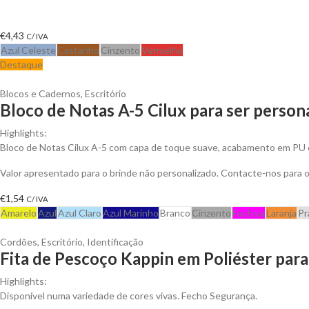
€
4,43
C/ IVA
Azul Celeste
Castanho
Cinzento
Vermelho
Destaque
Blocos e Cadernos
,
Escritório
Bloco de Notas A-5 Cilux para ser person
Highlights:
Bloco de Notas Cilux A-5 com capa de toque suave, acabamento em PU 
Valor apresentado para o brinde não personalizado. Contacte-nos para
€
1,54
C/ IVA
Amarelo
Azul
Azul Claro
Azul Marinho
Branco
Cinzento
Fuchsia
Laranja
Pr
Cordões
,
Escritório
,
Identificação
Fita de Pescoço Kappin em Poliéster para
Highlights:
Disponível numa variedade de cores vivas. Fecho Segurança.