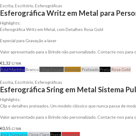
Escrita
,
Escritório
,
Esferográficas
Esferográfica Writz em Metal para Perso
Highlights:
Esferográfica Writz em Metal, com Detalhes Rosa Gold
Especial para Gravação a laser
Valor apresentado para o Brinde não personalizado. Contacte-nos para
€
1,32
C/ IVA
Azul Marinho
Branco
Cinza Escuro
Dourado
Prateado
Preto
Rosa Gold
Escrita
,
Escritório
,
Esferográficas
Esferográfica Sring em Metal Sistema Pul
Highlights:
Clip e detalhes prateados. Um modelo clássico que nunca passa de moda
Valor apresentado para o Brinde não personalizado. Contacte-nos para
€
0,55
C/ IVA
Azul Turquesa
Cinza Claro
Preto
Vermelho