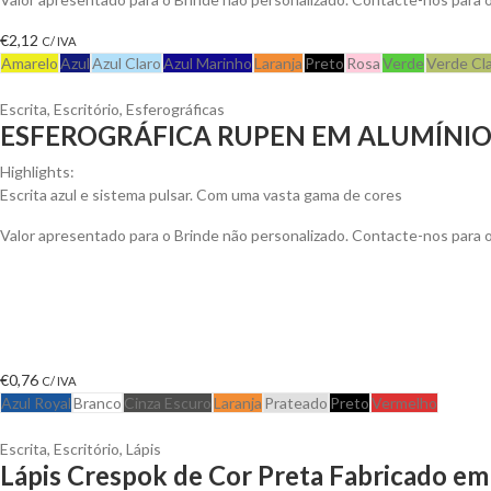
€
2,12
C/ IVA
Amarelo
Azul
Azul Claro
Azul Marinho
Laranja
Preto
Rosa
Verde
Verde Cl
Escrita
,
Escritório
,
Esferográficas
ESFEROGRÁFICA RUPEN EM ALUMÍNI
Highlights:
Escrita azul e sistema pulsar. Com uma vasta gama de cores
Valor apresentado para o Brinde não personalizado. Contacte-nos para
€
0,76
C/ IVA
Azul Royal
Branco
Cinza Escuro
Laranja
Prateado
Preto
Vermelho
Escrita
,
Escritório
,
Lápis
Lápis Crespok de Cor Preta Fabricado em