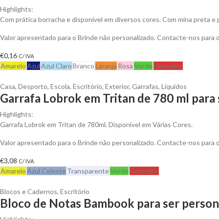
Highlights:
Com prática borracha e disponível em diversos cores. Com mina preta e 
Valor apresentado para o Brinde não personalizado. Contacte-nos para
€
0,16
C/ IVA
Amarelo
Azul
Azul Claro
Branco
Laranja
Rosa
Verde
Vermelho
Casa
,
Desporto
,
Escola
,
Escritório
,
Exterior
,
Garrafas
,
Líquidos
Garrafa Lobrok em Tritan de 780 ml para 
Highlights:
Garrafa Lobrok em Tritan de 780ml. Disponível em Várias Cores.
Valor apresentado para o Brinde não personalizado. Contacte-nos para
€
3,08
C/ IVA
Amarelo
Azul Celeste
Transparente
Verde
Vermelho
Blocos e Cadernos
,
Escritório
Bloco de Notas Bambook para ser person