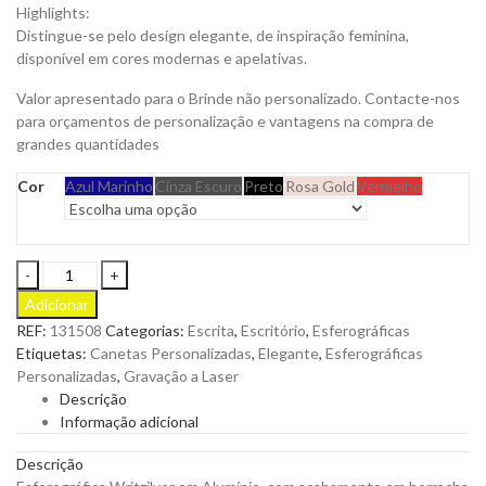
Highlights:
Distingue-se pelo design elegante, de inspiração feminina,
disponível em cores modernas e apelativas.
Valor apresentado para o Brinde não personalizado. Contacte-nos
para orçamentos de personalização e vantagens na compra de
grandes quantidades
Cor
Azul Marinho
Cinza Escuro
Preto
Rosa Gold
Vermelho
Esferográfica
Writzilver
Adicionar
em
REF:
131508
Categorias:
Escrita
,
Escritório
,
Esferográficas
Alumínio,
Etiquetas:
Canetas Personalizadas
,
Elegante
,
Esferográficas
Elegante
Personalizadas
,
Gravação a Laser
e
Descrição
com
Informação adicional
Acabamento
em
Descrição
Borracha