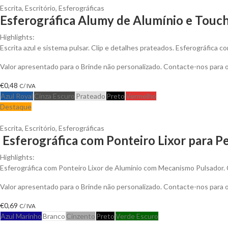
Escrita
,
Escritório
,
Esferográficas
Esferográfica Alumy de Alumínio e Touch
Highlights:
Escrita azul e sistema pulsar. Clip e detalhes prateados. Esferográfica co
Valor apresentado para o Brinde não personalizado. Contacte-nos para
€
0,48
C/ IVA
Azul Royal
Cinza Escuro
Prateado
Preto
Vermelho
Destaque
Escrita
,
Escritório
,
Esferográficas
Esferográfica com Ponteiro Lixor para Pe
Highlights:
Esferográfica com Ponteiro Lixor de Alumínio com Mecanismo Pulsador.
Valor apresentado para o Brinde não personalizado. Contacte-nos para
€
0,69
C/ IVA
Azul Marinho
Branco
Cinzento
Preto
Verde Escuro