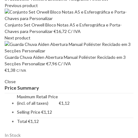
Previous product
Conjunto Set Orwell Bloco Notas A5 e Esferográfica e Porta-
Chaves para Personalizar
€
16,72
C/ IVA
Next product
Guarda Chuva Aiden Abertura Manual Poliéster Reciclado em 3
Secções Personalizar
€
7,96
C/ IVA
€
1,38
C/ IVA
Close
Price Summary
Maximum Retail Price
(incl. of all taxes)
€
1,12
Selling Price
€
1,12
Total
€
1,12
In Stock