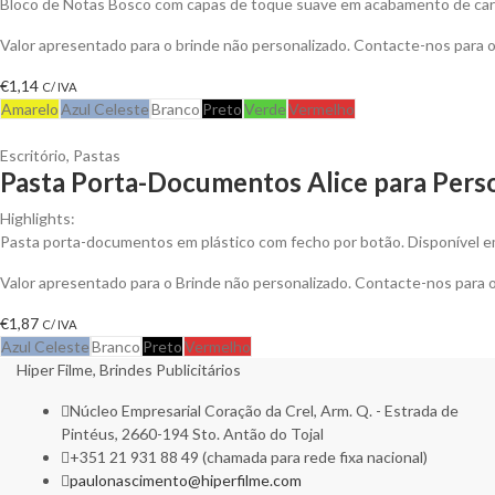
Bloco de Notas Bosco com capas de toque suave em acabamento de cart
Valor apresentado para o brinde não personalizado. Contacte-nos para
€
1,14
C/ IVA
Amarelo
Azul Celeste
Branco
Preto
Verde
Vermelho
Escritório
,
Pastas
Pasta Porta-Documentos Alice para Perso
Highlights:
Pasta porta-documentos em plástico com fecho por botão. Disponível e
Valor apresentado para o Brinde não personalizado. Contacte-nos para
€
1,87
C/ IVA
Azul Celeste
Branco
Preto
Vermelho
Hiper Filme, Brindes Publicitários
Núcleo Empresarial Coração da Crel, Arm. Q. - Estrada de
Pintéus, 2660-194 Sto. Antão do Tojal
+351 21 931 88 49 (chamada para rede fixa nacional)
paulonascimento@hiperfilme.com