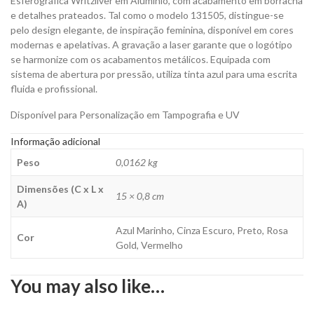
Esferográfica Writzilver em Alumínio, com acabamento em borracha
para
e detalhes prateados. Tal como o modelo 131505, distingue-se
Personalizar
pelo design elegante, de inspiração feminina, disponível em cores
quantity
modernas e apelativas. A gravação a laser garante que o logótipo
se harmonize com os acabamentos metálicos. Equipada com
sistema de abertura por pressão, utiliza tinta azul para uma escrita
fluida e profissional.
Disponível para Personalização em Tampografia e UV
Informação adicional
Peso
0,0162 kg
Dimensões (C x L x
15 × 0,8 cm
A)
Azul Marinho, Cinza Escuro, Preto, Rosa
Cor
Gold, Vermelho
You may also like…