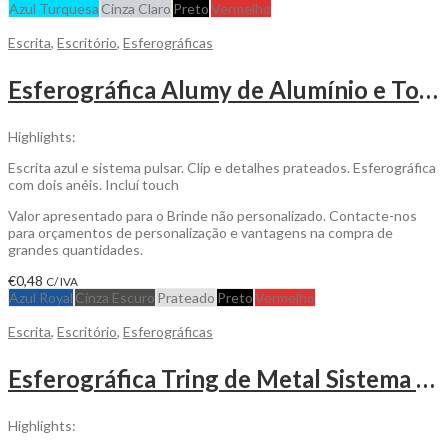
Azul Turquesa
Cinza Claro
Preto
Vermelho
Escrita
,
Escritório
,
Esferográficas
Esferográfica Alumy de Alumínio e Touch para Personalizar
Highlights:
Escrita azul e sistema pulsar. Clip e detalhes prateados. Esferográfica
com dois anéis. Incluí touch
Valor apresentado para o Brinde não personalizado. Contacte-nos
para orçamentos de personalização e vantagens na compra de
grandes quantidades.
€
0,48
C/ IVA
Azul Royal
Cinza Escuro
Prateado
Preto
Vermelho
Escrita
,
Escritório
,
Esferográficas
Esferográfica Tring de Metal Sistema Pulsar para Personalizar
Highlights: