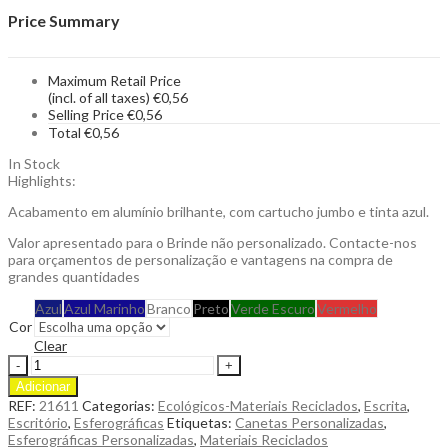
Price Summary
Maximum Retail Price
(incl. of all taxes)
€
0,56
Selling Price
€
0,56
Total
€
0,56
In Stock
Highlights:
Acabamento em alumínio brilhante, com cartucho jumbo e tinta azul.
Valor apresentado para o Brinde não personalizado. Contacte-nos
para orçamentos de personalização e vantagens na compra de
grandes quantidades
Azul
Azul Marinho
Branco
Preto
Verde Escuro
Vermelho
Cor
Clear
Esferográfica
Yarnox
Adicionar
Mecanismo
REF:
21611
Categorias:
Ecológicos-Materiais Reciclados
,
Escrita
,
de
Escritório
,
Esferográficas
Etiquetas:
Canetas Personalizadas
,
Botão
Esferográficas Personalizadas
,
Materiais Reciclados
Fabricada