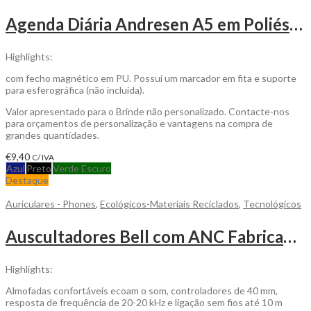
Agenda Diária Andresen A5 em Poliéster Reciclado para Personalizar
Highlights:
com fecho magnético em PU. Possui um marcador em fita e suporte
para esferográfica (não incluída).
Valor apresentado para o Brinde não personalizado. Contacte-nos
para orçamentos de personalização e vantagens na compra de
grandes quantidades.
€
9,40
C/ IVA
Azul
Preto
Verde Escuro
Destaque
Auriculares - Phones
,
Ecológicos-Materiais Reciclados
,
Tecnológicos
Auscultadores Bell com ANC Fabricados com Sustentabilidade, ABS e Metais Reciclados para ser Personalizado
Highlights:
Almofadas confortáveis ecoam o som, controladores de 40 mm,
resposta de frequência de 20-20 kHz e ligação sem fios até 10 m