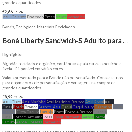
grandes quantidades.
€
2,66
C/ IVA
Azul Celeste
Prateado
Preto
Verde
Vermelho
Bonés
,
Ecológicos-Materiais Reciclados
Boné Liberty Sandwich-S Adulto para Personalizar
Highlights:
Algodão reciclado e orgânico, contém uma pala curva sanduíche e
fivela.. Disponível em várias cores.
Valor apresentado para o Brinde não personalizado. Contacte-nos
para orçamentos de personalização e vantagens na compra de
grandes quantidades.
€
8,99
C/ IVA
Azul Claro
Azul Marinho
Azul Marinho-Branco
Azul Royal
Azul-
Cinza
Bordô
Branco
Branco-Azul
Caqui
Caqui-Navy
Castanho
Cinza
Carvão
Cinza Escuro
Laranja
Preto
Preto e Branco
Preto e
Cinza
Preto/Vermelho
Rosa
Royal-Vermelho
Verde
Verde
Escuro
Verde Floresta
Vermelho
Ecológicos-Materiais Reciclados
,
Escrita
,
Escritório
,
Esferográficas