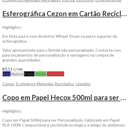
Esferográfica Cezon em Cartão Reciclado com Mecanismo Pulsar para Personalizar
Highlights:
Em tinta azul e com distintivo Wheat Straw na parte superior da
esferográfica.
Valor apresentado para o Brinde não personalizado. Contacte-nos
para orçamentos de personalização e vantagens na compra de
grandes quantidades
€
0,11
C/ IVA
Azul
Natura
Preto
Verde
Vermelho
Copos
,
Ecológicos-Materiais Reciclados
,
Líquidos
Copo em Papel Hecox 500ml para ser Personalizado
Highlights:
Copo em Papel 500ml para ser Personalizado. Fabricado em Papel
PLA 100% Compostável é um brinde ecológico e amigo do ambiente.