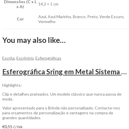
Dimensões (C x L
14,2 × 1 cm
x A)
Azul, Azul Marinho, Branco, Preto, Verde Escuro,
Cor
Vermelho
You may also like…
Escrita
,
Escritório
,
Esferográficas
Esferográfica Sring em Metal Sistema Pulsar para Personalizar
Highlights:
Clip e detalhes prateados. Um modelo clássico que nunca passa de
moda.
Valor apresentado para o Brinde não personalizado. Contacte-nos
para orçamentos de personalização e vantagens na compra de
grandes quantidades.
€
0,55
C/ IVA