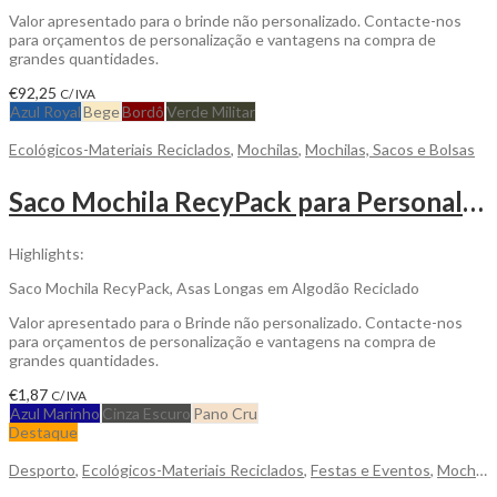
Valor apresentado para o brinde não personalizado. Contacte-nos
para orçamentos de personalização e vantagens na compra de
grandes quantidades.
€
92,25
C/ IVA
Azul Royal
Bege
Bordô
Verde Militar
Ecológicos-Materiais Reciclados
,
Mochilas
,
Mochilas, Sacos e Bolsas
Saco Mochila RecyPack para Personalizar
Highlights:
Saco Mochila RecyPack, Asas Longas em Algodão Reciclado
Valor apresentado para o Brinde não personalizado. Contacte-nos
para orçamentos de personalização e vantagens na compra de
grandes quantidades.
€
1,87
C/ IVA
Azul Marinho
Cinza Escuro
Pano Cru
Destaque
Desporto
,
Ecológicos-Materiais Reciclados
,
Festas e Eventos
,
Mochilas