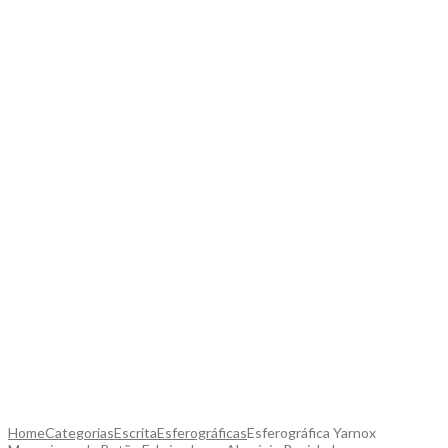
Home
Categorias
Escrita
Esferográficas
Esferográfica Yarnox