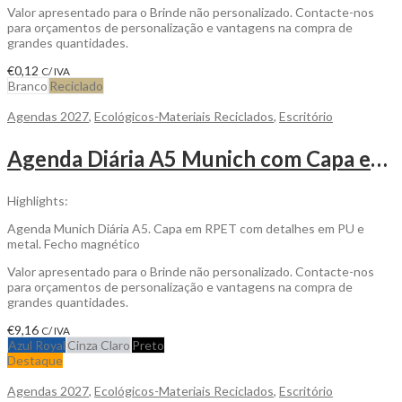
Valor apresentado para o Brinde não personalizado. Contacte-nos
para orçamentos de personalização e vantagens na compra de
grandes quantidades.
€
0,12
C/ IVA
Branco
Reciclado
Agendas 2027
,
Ecológicos-Materiais Reciclados
,
Escritório
Agenda Diária A5 Munich com Capa em RPET com Detalhes em PU e Metal para Personalizar
Highlights:
Agenda Munich Diária A5. Capa em RPET com detalhes em PU e
metal. Fecho magnético
Valor apresentado para o Brinde não personalizado. Contacte-nos
para orçamentos de personalização e vantagens na compra de
grandes quantidades.
€
9,16
C/ IVA
Azul Royal
Cinza Claro
Preto
Destaque
Agendas 2027
,
Ecológicos-Materiais Reciclados
,
Escritório