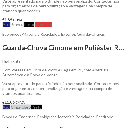
Valor apresentado para o Brinde não personalizado. Contacte-nos
para orçamentos de personalização e vantagens na compra de
grandes quantidades.
€
1,89
C/ IVA
Azul
Branco
Preto
Vermelho
Ecológicos-Materiais Reciclados
,
Exterior
,
Guarda-Chuvas
Guarda-Chuva Cimone em Poliéster Reciclado Rpet 190T Ponge para Personalizar
Highlights:
Com Varetas em Fibra de Vidro e Pega em PP, com Abertura
Automática e à Prova de Vento
Valor apresentado para o Brinde não personalizado. Contacte-nos
para orçamentos de personalização e vantagens na compra de
grandes quantidades.
€
11,06
C/ IVA
Azul
Cinza Claro
Preto
Blocos e Cadernos
,
Ecológicos-Materiais Reciclados
,
Escritório