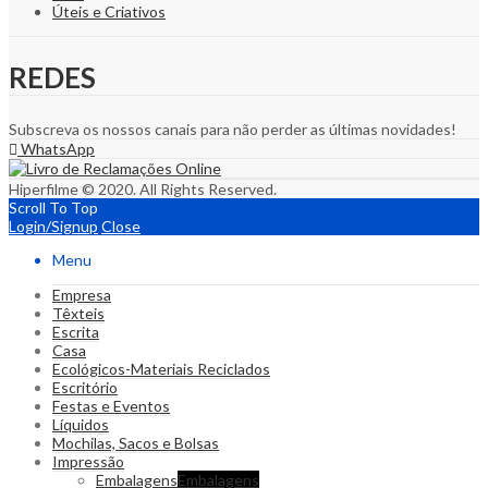
Úteis e Criativos
REDES
Subscreva os nossos canais para não perder as últimas novidades!
WhatsApp
Hiperfilme © 2020. All Rights Reserved.
Scroll To Top
Login/Signup
Close
Menu
Empresa
Têxteis
Escrita
Casa
Ecológicos-Materiais Reciclados
Escritório
Festas e Eventos
Líquidos
Mochilas, Sacos e Bolsas
Impressão
Embalagens
Embalagens