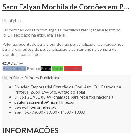
Saco Falyan Mochila de Cordões em Poliéster Reciclado para personalizar
Highlights:
Os cordões contam com argolas metálicas reforçadas e logotipo
RPET reciclado na etiqueta lateral.
Valor apresentado para o brinde não personalizado. Contacte-nos
para orçamentos de personalização e vantagens na compra de
grandes quantidades.
€
0,97
C/ IVA
Azul Celeste
Branco
Preto
Verde
Vermelho
Hiper Filme, Brindes Publicitários
Núcleo Empresarial Coração da Crel, Arm. Q. - Estrada de
Pintéus, 2660-194 Sto. Antão do Tojal
+351 21 931 88 49 (chamada para rede fixa nacional)
paulonascimento@hiperfilme.com
www.hiperbrindes.pt
Seg - Sex / 9:00 - 13:00 - 14:00 - 18:00
INFORMAÇÕES