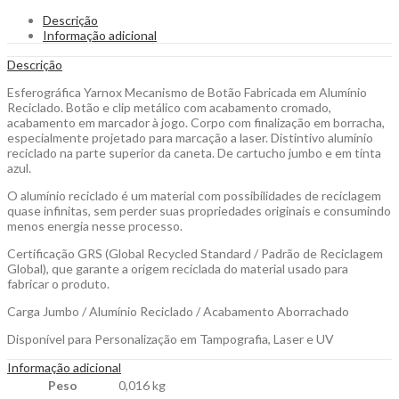
em
Descrição
Alumínio
Informação adicional
Reciclado
para
Descrição
Personalizar
quantity
Esferográfica Yarnox Mecanismo de Botão Fabricada em Alumínio
Reciclado. Botão e clip metálico com acabamento cromado,
acabamento em marcador à jogo. Corpo com finalização em borracha,
especialmente projetado para marcação a laser. Distintivo alumínio
reciclado na parte superior da caneta. De cartucho jumbo e em tinta
azul.
O alumínio reciclado é um material com possibilidades de reciclagem
quase infinitas, sem perder suas propriedades originais e consumindo
menos energia nesse processo.
Certificação GRS (Global Recycled Standard / Padrão de Reciclagem
Global), que garante a origem reciclada do material usado para
fabricar o produto.
Carga Jumbo / Alumínio Reciclado / Acabamento Aborrachado
Disponível para Personalização em Tampografia, Laser e UV
Informação adicional
Peso
0,016 kg