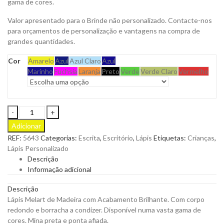
gama de cores.
Valor apresentado para o Brinde não personalizado. Contacte-nos
para orçamentos de personalização e vantagens na compra de
grandes quantidades.
Cor
Amarelo
Azul
Azul Claro
Azul
Marinho
Fuchsia
Laranja
Preto
Verde
Verde Claro
Vermelho
Lápis
Melart
Adicionar
de
REF:
5643
Categorias:
Escrita
,
Escritório
,
Lápis
Etiquetas:
Crianças
,
Madeira
Lápis Personalizado
com
Descrição
Acabamento
Informação adicional
Brilhante
para
Descrição
Personalizar
Lápis Melart de Madeira com Acabamento Brilhante. Com corpo
quantity
redondo e borracha a condizer. Disponível numa vasta gama de
cores. Mina preta e ponta afiada.