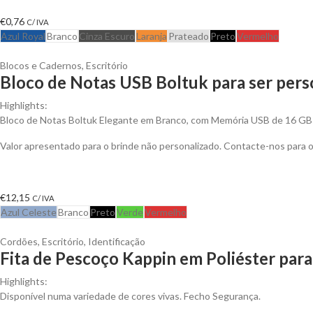
€
0,76
C/ IVA
Azul Royal
Branco
Cinza Escuro
Laranja
Prateado
Preto
Vermelho
Blocos e Cadernos
,
Escritório
Bloco de Notas USB Boltuk para ser pers
Highlights:
Bloco de Notas Boltuk Elegante em Branco, com Memória USB de 16 GB
Valor apresentado para o brinde não personalizado. Contacte-nos para
€
12,15
C/ IVA
Azul Celeste
Branco
Preto
Verde
Vermelho
Cordões
,
Escritório
,
Identificação
Fita de Pescoço Kappin em Poliéster para
Highlights:
Disponível numa variedade de cores vivas. Fecho Segurança.