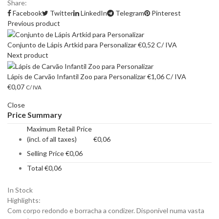
Share:
Facebook
Twitter
LinkedIn
Telegram
Pinterest
Previous product
Conjunto de Lápis Artkid para Personalizar
€
0,52
C/ IVA
Next product
Lápis de Carvão Infantil Zoo para Personalizar
€
1,06
C/ IVA
€
0,07
C/ IVA
Close
Price Summary
Maximum Retail Price
(incl. of all taxes)
€
0,06
Selling Price
€
0,06
Total
€
0,06
In Stock
Highlights:
Com corpo redondo e borracha a condizer. Disponível numa vasta