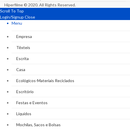
Hiperfilme © 2020. All Rights Reserved.
Scroll To Top
Login/Signup
Close
Menu
Empresa
Têxteis
Escrita
Casa
Ecológicos-Materiais Reciclados
Escritório
Festas e Eventos
Líquidos
Mochilas, Sacos e Bolsas