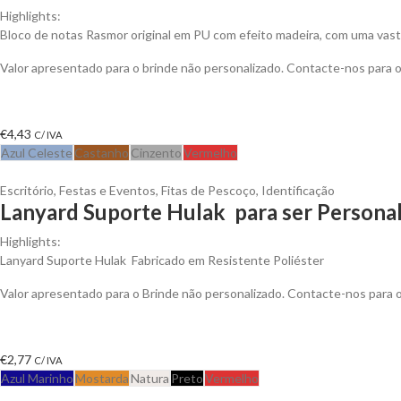
Highlights:
Bloco de notas Rasmor original em PU com efeito madeira, com uma vast
Valor apresentado para o brinde não personalizado. Contacte-nos para
€
4,43
C/ IVA
Azul Celeste
Castanho
Cinzento
Vermelho
Escritório
,
Festas e Eventos
,
Fitas de Pescoço
,
Identificação
Lanyard Suporte Hulak para ser Persona
Highlights:
Lanyard Suporte Hulak Fabricado em Resistente Poliéster
Valor apresentado para o Brinde não personalizado. Contacte-nos para
€
2,77
C/ IVA
Azul Marinho
Mostarda
Natura
Preto
Vermelho