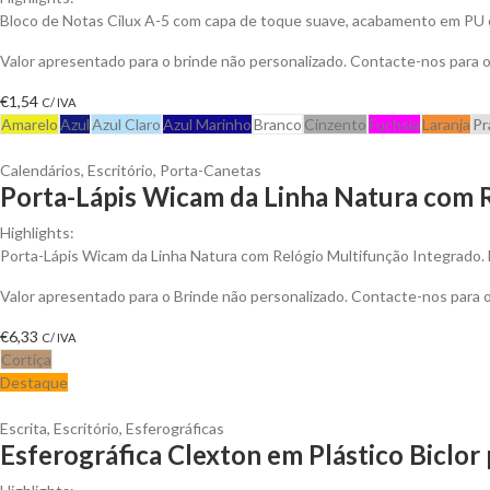
Bloco de Notas Cilux A-5 com capa de toque suave, acabamento em PU 
Valor apresentado para o brinde não personalizado. Contacte-nos para
€
1,54
C/ IVA
Amarelo
Azul
Azul Claro
Azul Marinho
Branco
Cinzento
Fuchsia
Laranja
Pr
Calendários
,
Escritório
,
Porta-Canetas
Porta-Lápis Wicam da Linha Natura com R
Highlights:
Porta-Lápis Wicam da Linha Natura com Relógio Multifunção Integrado. 
Valor apresentado para o Brinde não personalizado. Contacte-nos para
€
6,33
C/ IVA
Cortiça
Destaque
Escrita
,
Escritório
,
Esferográficas
Esferográfica Clexton em Plástico Biclor 