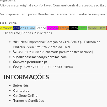
Highlights:
Clip de metal original e confortável. Com anel central prateado. Escrita de
Valor apresentado para o Brinde não personalizado. Contacte-nos para
€
0,18
C/ IVA
Amarelo
Azul
Azul Claro
Branco
Fuchsia
Laranja
Preto
Verde
Verde Claro
Hiper Filme, Brindes Publicitários
Núcleo Empresarial Coração da Crel, Arm. Q. - Estrada de
Pintéus, 2660-194 Sto. Antão do Tojal
+351 21 931 88 49 (chamada para rede fixa nacional)
paulonascimento@hiperfilme.com
www.hiperbrindes.pt
Seg - Sex / 9:00 - 13:00 - 14:00 - 18:00
INFORMAÇÕES
Sobre Nós
Contactos
Catálogo Online
Termos e Condições