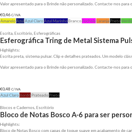
Valor apresentado para o Brinde não personalizado. Contacte-nos para
€
0,46
C/ IVA
Amarelo
Azul
Azul Claro
Azul Marinho
Branco
Fuchsia
Laranja
Preto
Verd
Escrita
,
Escritório
,
Esferográficas
Esferográfica Tring de Metal Sistema Pul
Highlights:
Escrita preta, sistema pulsar. Clip e detalhes prateados. Um modelo clá
Valor apresentado para o Brinde não personalizado. Contacte-nos para
€
0,48
C/ IVA
Azul Claro
Bordô
Prateado
Preto
Blocos e Cadernos
,
Escritório
Bloco de Notas Bosco A-6 para ser perso
Highlights:
Bloco de Notas Bosco com capas de toque suave em acabamento de cart