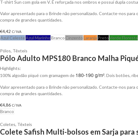
T-shirt Sun com gola em V. É reforçada nos ombros e possuí dupla costu
Valor apresentado para o Brinde não personalizado. Contacte-nos para
compra de grandes quantidades.
€
4,42
C/ IVA
Azul Celeste
Azul Marinho
Branco
Cinzento
Laranja
Preto
Verde Floresta
Pólos
,
Têxteis
Pólo Adulto MPS180 Branco Malha Piqué 
Highlights:
180-190 g/m²
100% algodão piqué com gramagem de
. Dois botões, ri
Valor apresentado para o Brinde não personalizado. Contacte-nos para
compra de grandes quantidades.
€
4,86
C/ IVA
Branco
Coletes
,
Têxteis
Colete Safish Multi-bolsos em Sarja para