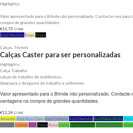
Highlights:
Colete Safish multi-bolsos em Sarja de Algodão, Fecho em Nylon
Valor apresentado para o Brinde não personalizado. Contacte-nos para
compra de grandes quantidades.
€
15,73
C/ IVA
Azul Marinho
Bege
Preto
Calças
,
Têxteis
Calças Caster para ser personalizadas
Highlights:
Calça Trabalho
calças de trabalho de multibolsos,
ideal para o desgaste de trabalho e uniformes
Valor apresentado para o Brinde não personalizado. Contacte
vantagens na compra de grandes quantidades.
€
12,24
C/ IVA
Amarelo
Azul Aço-Claro
Azul Celeste
Azul Marinho
Azul Meia-Noite
Azul
Ardósia
Laranja
Lilás
Preto
Rosa
Verde
Verde Escuro
Verde Floresta
Verd