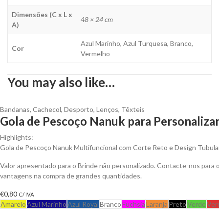
Dimensões (C x L x
48 × 24 cm
A)
Azul Marinho, Azul Turquesa, Branco,
Cor
Vermelho
You may also like…
Bandanas
,
Cachecol
,
Desporto
,
Lenços
,
Têxteis
Gola de Pescoço Nanuk para Personaliza
Highlights:
Gola de Pescoço Nanuk Multifuncional com Corte Reto e Design Tubula
Valor apresentado para o Brinde não personalizado. Contacte-nos para 
vantagens na compra de grandes quantidades.
€
0,80
C/ IVA
Amarelo
Azul Marinho
Azul Royal
Branco
Fuchsia
Laranja
Preto
Verde
Ver