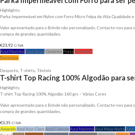
Parka Impermeável com Forro para ser pe
Highlights:
Parka Impermeável em Nylon com Forro Micro Felpa de Alta Qualidade e An
Valor apresentado para o Brinde não personalizado. Contacte-nos para
compra de grandes quantidades.
€
23,92
C/ IVA
Azul Marinho
Azul Royal
Cinzento
Preto
Vermelho
Destaque
Desporto
,
T-shirts
,
Têxteis
T-shirt Top Racing 100% Algodão para se
Highlights:
T-shirt Top Racing 100% Algodão 160 grs – Várias Cores
Valor apresentado para o Brinde não personalizado. Contacte-nos para
compra de grandes quantidades.
€
3,35
C/ IVA
Amarelo
Azul Aço-Claro
Azul Celeste
Azul Marinho
Azul Meia-Noite
Azul