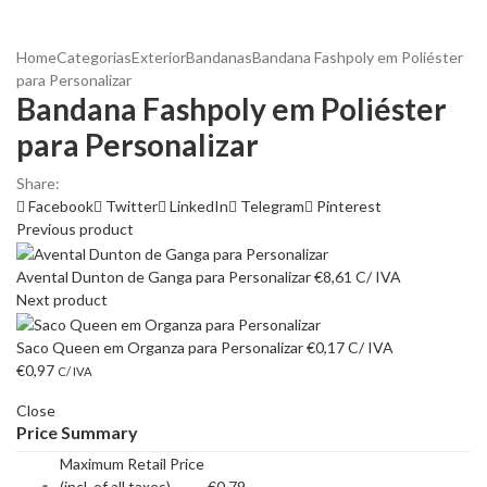
Home
Categorias
Exterior
Bandanas
Bandana Fashpoly em Poliéster
para Personalizar
Bandana Fashpoly em Poliéster
para Personalizar
Share:
Facebook
Twitter
LinkedIn
Telegram
Pinterest
Previous product
Avental Dunton de Ganga para Personalizar
€
8,61
C/ IVA
Next product
Saco Queen em Organza para Personalizar
€
0,17
C/ IVA
€
0,97
C/ IVA
Close
Price Summary
Maximum Retail Price
(incl. of all taxes)
€
0,79