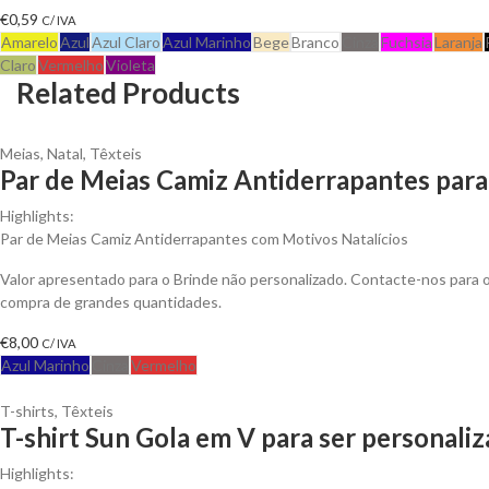
€
0,59
C/ IVA
Amarelo
Azul
Azul Claro
Azul Marinho
Bege
Branco
Cinza
Fuchsia
Laranja
Claro
Vermelho
Violeta
Related Products
Meias
,
Natal
,
Têxteis
Par de Meias Camiz Antiderrapantes para
Highlights:
Par de Meias Camiz Antiderrapantes com Motivos Natalícios
Valor apresentado para o Brinde não personalizado. Contacte-nos para
compra de grandes quantidades.
€
8,00
C/ IVA
Azul Marinho
Cinza
Vermelho
T-shirts
,
Têxteis
T-shirt Sun Gola em V para ser personali
Highlights: