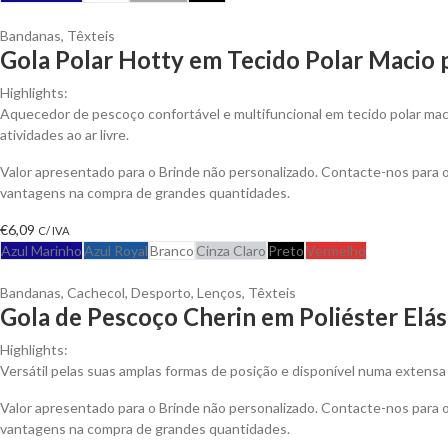
Bandanas
,
Têxteis
Gola Polar Hotty em Tecido Polar Macio 
Highlights:
Aquecedor de pescoço confortável e multifuncional em tecido polar maci
atividades ao ar livre.
Valor apresentado para o Brinde não personalizado. Contacte-nos para 
vantagens na compra de grandes quantidades.
€
6,09
C/ IVA
Azul Marinho
Azul Royal
Branco
Cinza Claro
Preto
Vermelho
Bandanas
,
Cachecol
,
Desporto
,
Lenços
,
Têxteis
Gola de Pescoço Cherin em Poliéster Elás
Highlights:
Versátil pelas suas amplas formas de posição e disponível numa extens
Valor apresentado para o Brinde não personalizado. Contacte-nos para 
vantagens na compra de grandes quantidades.