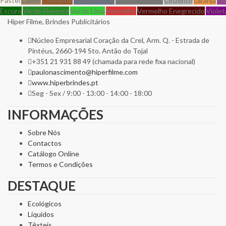
Pastel
Camel
Castanho
Cinza Carvão
Cinza Matizado
Cinzento
Laranja
Lil
Escuro
Verde Floresta
Verde Lima
Vermelho
Vermelho Enegrecido
Violet
Hiper Filme, Brindes Publicitários
Núcleo Empresarial Coração da Crel, Arm. Q. - Estrada de
Pintéus, 2660-194 Sto. Antão do Tojal
+351 21 931 88 49 (chamada para rede fixa nacional)
paulonascimento@hiperfilme.com
www.hiperbrindes.pt
Seg - Sex / 9:00 - 13:00 - 14:00 - 18:00
INFORMAÇÕES
Sobre Nós
Contactos
Catálogo Online
Termos e Condições
DESTAQUE
Ecológicos
Líquidos
Têxteis