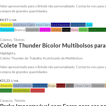
Valor apresentado para o Brinde não personalizado. Contacte-nos para
compra de grandes quantidades.
€
4,97
C/ IVA
Amarelo
Azul Aço-Claro
Azul Claro
Azul Marinho
Azul Royal
Azul
Turquesa
Branco
Cinzento
Fuchsia
Laranja
Preto
Rosa
Verde
Verde Escu
Coletes
,
Têxteis
Colete Thunder Bicolor Multibolsos para
Highlights:
Colete Thunder de Trabalho Acolchoado de Multibolsos
Valor apresentado para o Brinde não personalizado. Contacte-nos para
compra de grandes quantidades.
€
21,22
C/ IVA
Amarelo
Azul Celeste
Azul Royal
Bege
Bordô
Cinza
Cinza Claro
Cinzento
Floresta
Verde Maça
Vermelho
Casacos
,
Têxteis