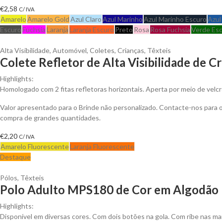
€
2,58
C/ IVA
Amarelo
Amarelo Gold
Azul Claro
Azul Marinho
Azul Marinho Escuro
Azul
Escuro
Fuchsia
Laranja
Laranja Escuro
Preto
Rosa
Rosa Fuchsia
Verde Es
Alta Visibilidade
,
Automóvel
,
Coletes
,
Crianças
,
Têxteis
Colete Refletor de Alta Visibilidade de C
Highlights:
Homologado com 2 fitas refletoras horizontais. Aperta por meio de velcr
Valor apresentado para o Brinde não personalizado. Contacte-nos para
compra de grandes quantidades.
€
2,20
C/ IVA
Amarelo Fluorescente
Laranja Fluorescente
Destaque
Pólos
,
Têxteis
Polo Adulto MPS180 de Cor em Algodão P
Highlights:
Disponível em diversas cores. Com dois botões na gola. Com ribe nas ma