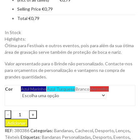
Selling Price
€
0,79
Total
€
0,79
In Stock
Highlights:
Ótima para Festivais e outros eventos, pois para além da sua ótima
área de gravação serve também de proteção de boca e nariz.
Valor apresentado para o Brinde não personalizado. Contacte-nos
para orçamentos de personalização e vantagens na compra de
grandes quantidades.
Cor
Azul Marinho
Azul Turquesa
Branco
Vermelho
Bandana
Fashpoly
Adicionar
em
REF:
380386
Categorias:
Bandanas
,
Cachecol
,
Desporto
,
Lenços
,
Poliéster
Têxteis
Etiquetas:
Bandanas Personalizadas
,
Desporto
,
Eventos
,
para