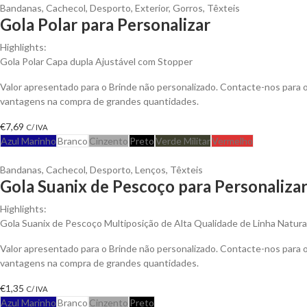
Bandanas
,
Cachecol
,
Desporto
,
Exterior
,
Gorros
,
Têxteis
Gola Polar para Personalizar
Highlights:
Gola Polar Capa dupla Ajustável com Stopper
Valor apresentado para o Brinde não personalizado. Contacte-nos para 
vantagens na compra de grandes quantidades.
€
7,69
C/ IVA
Azul Marinho
Branco
Cinzento
Preto
Verde Militar
Vermelho
Bandanas
,
Cachecol
,
Desporto
,
Lenços
,
Têxteis
Gola Suanix de Pescoço para Personaliza
Highlights:
Gola Suanix de Pescoço Multiposição de Alta Qualidade de Linha Natura
Valor apresentado para o Brinde não personalizado. Contacte-nos para 
vantagens na compra de grandes quantidades.
€
1,35
C/ IVA
Azul Marinho
Branco
Cinzento
Preto