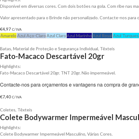
Disponível em diversas cores. Com dois botões na gola. Com ribe nas ma
Valor apresentado para o Brinde não personalizado. Contacte-nos para
€
4,97
C/ IVA
Amarelo
Azul Aço-Claro
Azul Claro
Azul Marinho
Azul Royal
Azul Turques
Batas
,
Material de Proteção e Segurança Individual
,
Têxteis
Fato-Macaco Descartável 20gr
Highlights:
Fato-Macaco Descartável 20gr. TNT 20gr. Não impermeável.
Contacte-nos para orçamentos e vantagens na compra de gran
€
7,40
C/ IVA
Coletes
,
Têxteis
Colete Bodywarmer Impermeável Masculi
Highlights:
Colete Bodywarmer Impermeável Masculino, Várias Cores.