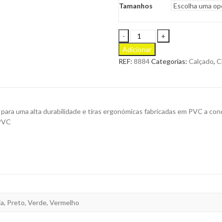
Tamanhos
Chinelos
Salti
Adicionar
Fabricados
REF:
8884
Categorias:
Calçado
,
C
em
EVA
e
PVC
Unissexo
 para uma alta durabilidade e tiras ergonómicas fabricadas em PVC a co
para
 PVC
Personalizar
quantity
ja, Preto, Verde, Vermelho