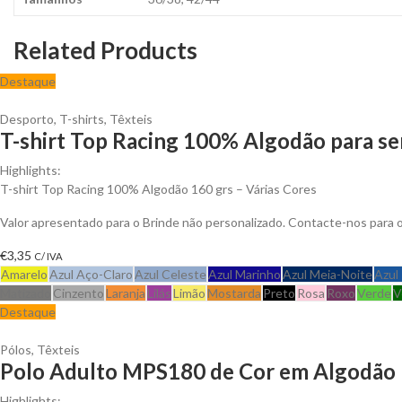
Related Products
Destaque
Desporto
,
T-shirts
,
Têxteis
T-shirt Top Racing 100% Algodão para se
Highlights:
T-shirt Top Racing 100% Algodão 160 grs – Várias Cores
Valor apresentado para o Brinde não personalizado. Contacte-nos para
€
3,35
C/ IVA
Amarelo
Azul Aço-Claro
Azul Celeste
Azul Marinho
Azul Meia-Noite
Azul
Matizado
Cinzento
Laranja
Lilás
Limão
Mostarda
Preto
Rosa
Roxo
Verde
V
Destaque
Pólos
,
Têxteis
Polo Adulto MPS180 de Cor em Algodão P
Highlights: