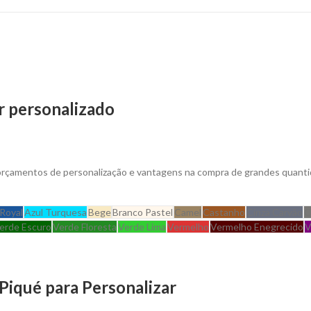
r personalizado
 orçamentos de personalização e vantagens na compra de grandes quanti
 Royal
Azul Turquesa
Bege
Branco Pastel
Camel
Castanho
Cinza Carvão
C
erde Escuro
Verde Floresta
Verde Lima
Vermelho
Vermelho Enegrecido
V
iqué para Personalizar