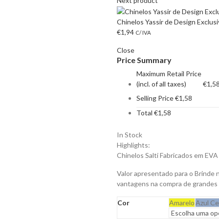
Next product
Chinelos Yassir de Design Exclus
€
1,94
C/ IVA
Close
Price Summary
Maximum Retail Price
(incl. of all taxes)
€
1,5
Selling Price
€
1,58
Total
€
1,58
In Stock
Highlights:
Chinelos Salti Fabricados em EVA
Valor apresentado para o Brinde 
vantagens na compra de grandes
Cor
Amarelo
Azul Ce