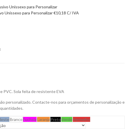
ivo Unissexo para Personalizar
€
10,18
C/ IVA
8
 e PVC. Sola feita de resistente EVA
não personalizado. Contacte-nos para orçamentos de personalização e
 quantidades.
leste
Branco
Fuchsia
Laranja
Preto
Verde
Vermelho