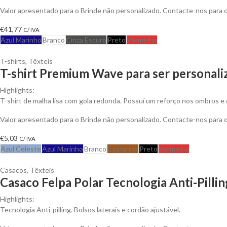
Valor apresentado para o Brinde não personalizado. Contacte-nos para
€
41,77
C/ IVA
Azul Marinho
Branco
Cinza Escuro
Preto
Vermelho
T-shirts
,
Têxteis
T-shirt Premium Wave para ser personali
Highlights:
T-shirt de malha lisa com gola redonda. Possuí um reforço nos ombros e 
Valor apresentado para o Brinde não personalizado. Contacte-nos para
€
5,03
C/ IVA
Azul Celeste
Azul Marinho
Branco
Castanho
Preto
Vermelho
Casacos
,
Têxteis
Casaco Felpa Polar Tecnologia Anti-Pillin
Highlights:
Tecnologia Anti-pilling. Bolsos laterais e cordão ajustável.