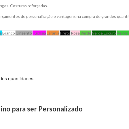
ngas. Costuras reforçadas.
 orçamentos de personalização e vantagens na compra de grandes quanti
a
Branco
Cinzento
Fuchsia
Laranja
Preto
Rosa
Verde
Verde Escuro
Verde 
des quantidades.
no para ser Personalizado