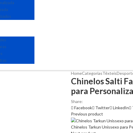
nalizada
izada
izados
edes
uras
os
tras
Home
Categorias
Têxteis
Desport
Chinelos Salti 
para Personaliz
Share:
Facebook
Twitter
LinkedIn
Previous product
Chinelos Tarkun Unissexo para Pe