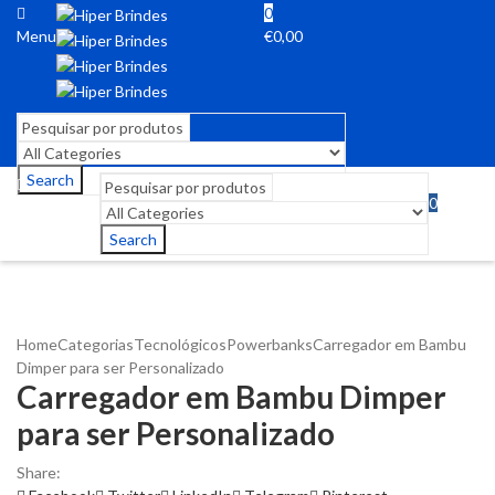
0
Menu
€
0,00
Search
0
Menu
€
0,00
Search
Home
Categorias
Tecnológicos
Powerbanks
Carregador em Bambu
Dimper para ser Personalizado
Carregador em Bambu Dimper
para ser Personalizado
Share: