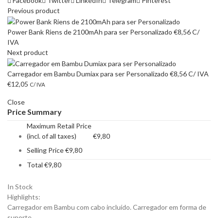
Facebook
Twitter
LinkedIn
Telegram
Pinterest
Previous product
Power Bank Riens de 2100mAh para ser Personalizado
€
8,56
C/
IVA
Next product
Carregador em Bambu Dumiax para ser Personalizado
€
8,56
C/ IVA
€
12,05
C/ IVA
Close
Price Summary
Maximum Retail Price
(incl. of all taxes)
€
9,80
Selling Price
€
9,80
Total
€
9,80
In Stock
Highlights:
Carregador em Bambu com cabo incluído. Carregador em forma de
suporte.