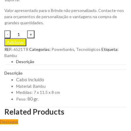
Valor apresentado para o Brinde não personalizado. Contacte-nos
para orçamentos de personalização e vantagens na compra de
grandes quantidades.
Carregador
em
Adicionar
Bambu
REF:
6521TR
Categorias:
Powerbanks
,
Tecnológicos
Etiqueta:
Dimper
Bambu
para
Descrição
ser
Personalizado
Descrição
quantity
Cabo Incluído
Material: Bambu
Medidas: 7 x 11.5 x 8 cm
80 gr.
Peso:
Related Products
Destaque