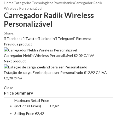
Home
Categorias
Tecnológicos
Powerbanks
Carregador Radik
Wireless Personalizável
Carregador Radik Wireless
Personalizável
Share:
Facebook
Twitter
LinkedIn
Telegram
Pinterest
Previous product
Carregador Neblin Wireless Personalizável
€
2,09
C/ IVA
Next product
Estação de carga Zeeland para ser Personalizado
€
12,92
C/ IVA
€
2,98
C/ IVA
Close
Price Summary
Maximum Retail Price
(incl. of all taxes)
€
2,42
Selling Price
€
2,42