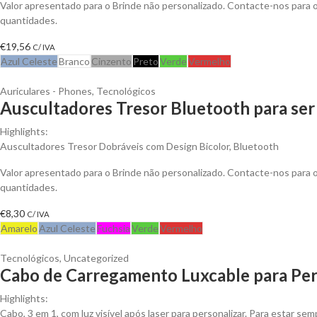
Valor apresentado para o Brinde não personalizado. Contacte-nos para
quantidades.
€
19,56
C/ IVA
Azul Celeste
Branco
Cinzento
Preto
Verde
Vermelho
Auriculares - Phones
,
Tecnológicos
Auscultadores Tresor Bluetooth para ser
Highlights:
Auscultadores Tresor Dobráveis com Design Bicolor, Bluetooth
Valor apresentado para o Brinde não personalizado. Contacte-nos para
quantidades.
€
8,30
C/ IVA
Amarelo
Azul Celeste
Fuchsia
Verde
Vermelho
Tecnológicos
,
Uncategorized
Cabo de Carregamento Luxcable para Per
Highlights:
Cabo, 3 em 1, com luz visível após laser para personalizar. Para estar s