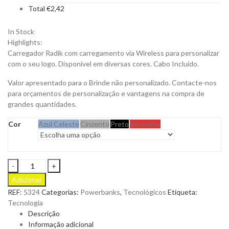
Total
€
2,42
In Stock
Highlights:
Carregador Radik com carregamento via Wireless para personalizar
com o seu logo. Disponível em diversas cores. Cabo Incluído.
Valor apresentado para o Brinde não personalizado. Contacte-nos
para orçamentos de personalização e vantagens na compra de
grandes quantidades.
Cor
Azul Celeste
Cinzento
Preto
Vermelho
Carregador
Radik
Adicionar
Wireless
REF:
5324
Categorias:
Powerbanks
,
Tecnológicos
Etiqueta:
Personalizável
Tecnologia
quantity
Descrição
Informação adicional