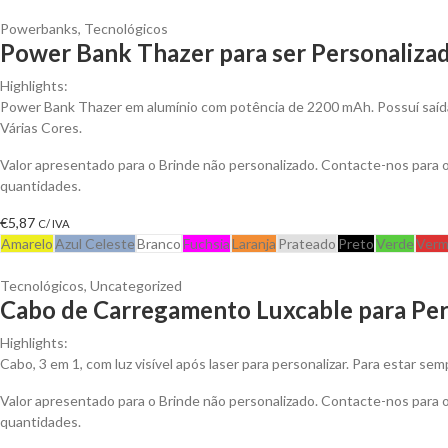
Powerbanks
,
Tecnológicos
Power Bank Thazer para ser Personaliza
Highlights:
Power Bank Thazer em alumínio com potência de 2200 mAh. Possuí saída
Várias Cores.
Valor apresentado para o Brinde não personalizado. Contacte-nos para
quantidades.
€
5,87
C/ IVA
Amarelo
Azul Celeste
Branco
Fuchsia
Laranja
Prateado
Preto
Verde
Verm
Tecnológicos
,
Uncategorized
Cabo de Carregamento Luxcable para Per
Highlights:
Cabo, 3 em 1, com luz visível após laser para personalizar. Para estar s
Valor apresentado para o Brinde não personalizado. Contacte-nos para
quantidades.