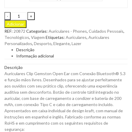
Auriculares
Clip
Adicionar
Gemston
REF:
20872
Categorias:
Auriculares - Phones
,
Cuidados Pessoais
,
Open
Tecnológicos
,
Viagem
Etiquetas:
Auriculares
,
Auriculares
Ear
Personalizados
,
Desporto
,
Elegante
,
Lazer
com
Descrição
Conexão
Informação adicional
Bluetooth
para
Descrição
ser
Auriculares Clip Gemston Open Ear com Conexão Bluetooth® 5.3
personalizado
e função mãos livres. Desenhados para se ajustar perfeitamente
quantity
aos ouvidos com seu prático clip, oferecendo uma experiência
auditiva sem desconforto. Botão de controle tátil integrado no
auricular, com base de carregamento a condizer e bateria de 200
mAh, com conexão Tipo C e cabo de carregamento incluído.
Apresentados em caixa individual de design kraft, com manual de
instruções em espanhol e inglês. Fabricado conforme as normas
RoHS e em cumprimento com os seguintes requisitos de
segurança: