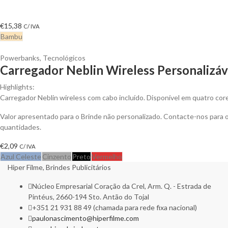
€
15,38
C/ IVA
Bambu
Powerbanks
,
Tecnológicos
Carregador Neblin Wireless Personalizáv
Highlights:
Carregador Neblin wireless com cabo incluído. Disponível em quatro cor
Valor apresentado para o Brinde não personalizado. Contacte-nos para
quantidades.
€
2,09
C/ IVA
Azul Celeste
Cinzento
Preto
Vermelho
Hiper Filme, Brindes Publicitários
Núcleo Empresarial Coração da Crel, Arm. Q. - Estrada de
Pintéus, 2660-194 Sto. Antão do Tojal
+351 21 931 88 49 (chamada para rede fixa nacional)
paulonascimento@hiperfilme.com