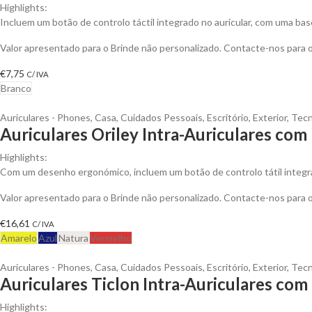
Highlights:
Incluem um botão de controlo táctil integrado no auricular, com uma 
Valor apresentado para o Brinde não personalizado. Contacte-nos para
€
7,75
C/ IVA
Branco
Auriculares - Phones
,
Casa
,
Cuidados Pessoais
,
Escritório
,
Exterior
,
Tecn
Auriculares Oriley Intra-Auriculares com
Highlights:
Com um desenho ergonómico, incluem um botão de controlo tátil integra
Valor apresentado para o Brinde não personalizado. Contacte-nos para
€
16,61
C/ IVA
Amarelo
Azul
Natura
Vermelho
Auriculares - Phones
,
Casa
,
Cuidados Pessoais
,
Escritório
,
Exterior
,
Tecn
Auriculares Ticlon Intra-Auriculares com
Highlights: