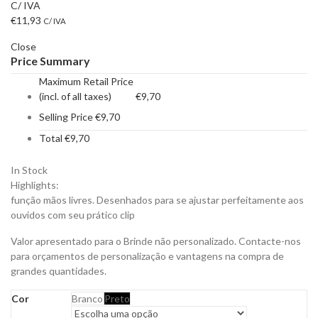
C/ IVA
€
11,93
C/ IVA
Close
Price Summary
Maximum Retail Price
(incl. of all taxes)
€
9,70
Selling Price
€
9,70
Total
€
9,70
In Stock
Highlights:
função mãos livres. Desenhados para se ajustar perfeitamente aos
ouvidos com seu prático clip
Valor apresentado para o Brinde não personalizado. Contacte-nos
para orçamentos de personalização e vantagens na compra de
grandes quantidades.
Cor
Branco
Preto