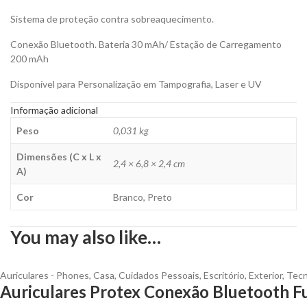
Sistema de proteção contra sobreaquecimento.
Conexão Bluetooth. Bateria 30 mAh/ Estação de Carregamento
200 mAh
Disponível para Personalização em Tampografia, Laser e UV
Informação adicional
Peso
0,031 kg
Dimensões (C x L x
2,4 × 6,8 × 2,4 cm
A)
Cor
Branco, Preto
You may also like…
Auriculares - Phones
,
Casa
,
Cuidados Pessoais
,
Escritório
,
Exterior
,
Tecn
Auriculares Protex Conexão Bluetooth Fu