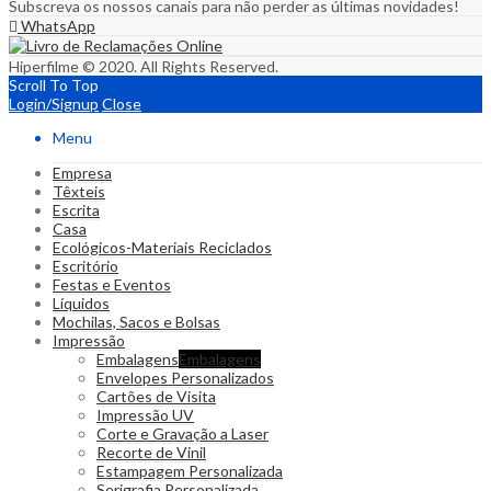
Subscreva os nossos canais para não perder as últimas novidades!
WhatsApp
Hiperfilme © 2020. All Rights Reserved.
Scroll To Top
Login/Signup
Close
Menu
Empresa
Têxteis
Escrita
Casa
Ecológicos-Materiais Reciclados
Escritório
Festas e Eventos
Líquidos
Mochilas, Sacos e Bolsas
Impressão
Embalagens
Embalagens
Envelopes Personalizados
Cartões de Visita
Impressão UV
Corte e Gravação a Laser
Recorte de Vinil
Estampagem Personalizada
Serigrafia Personalizada