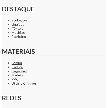
DESTAQUE
Ecológicos
Líquidos
Têxteis
Mochilas
Escritório
MATERIAIS
Bambu
Cortiça
Elegantes
Madeira
PVC
Úteis e Criativos
REDES