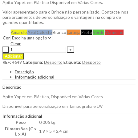
Apito Yopet em Plástico Disponível em Várias Cores.
Valor apresentado para o Brinde não personalizado. Contacte-nos
para orçamentos de personalização e vantagens na compra de
grandes quantidades.
Amarelo
Azul Celeste
Branco
Laranja
Preto
Verde
Vermelho
Cor
Clear
Apito
Yopet
Adicionar
em
REF:
4649
Categoria:
Desporto
Etiqueta:
Desporto
Plástico
para
Descrição
Personalizar
Informação adicional
quantity
Descrição
Apito Yopet em Plástico, Disponível em Várias Cores
Disponível para personalização em Tampografia e UV
Informação adicional
Peso
0,006 kg
Dimensões (C x
1,9 × 5 × 2,4 cm
L x A)