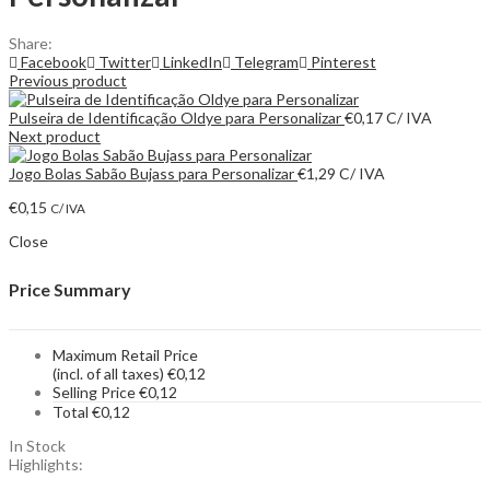
Share:
Facebook
Twitter
LinkedIn
Telegram
Pinterest
Previous product
Pulseira de Identificação Oldye para Personalizar
€
0,17
C/ IVA
Next product
Jogo Bolas Sabão Bujass para Personalizar
€
1,29
C/ IVA
€
0,15
C/ IVA
Close
Price Summary
Maximum Retail Price
(incl. of all taxes)
€
0,12
Selling Price
€
0,12
Total
€
0,12
In Stock
Highlights: