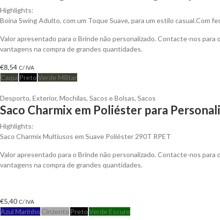
Highlights:
Boina Swing Adulto, com um Toque Suave, para um estilo casual.Com fec
Valor apresentado para o Brinde não personalizado. Contacte-nos para 
vantagens na compra de grandes quantidades.
€
8,54
C/ IVA
Caqui
Preto
Verde Militar
Desporto
,
Exterior
,
Mochilas, Sacos e Bolsas
,
Sacos
Saco Charmix em Poliéster para Personal
Highlights:
Saco Charmix Multiusos em Suave Poliéster 290T RPET
Valor apresentado para o Brinde não personalizado. Contacte-nos para 
vantagens na compra de grandes quantidades.
€
5,40
C/ IVA
Azul Marinho
Cinzento
Preto
Verde Escuro