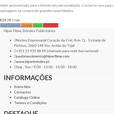
Valor apresentado para o Brinde não personalizado. Contacte-nos para 
vantagens na compra de grandes quantidades.
€
14,74
C/ IVA
Azul Celeste
Laranja
Verde
Vermelho
Hiper Filme, Brindes Publicitários
Núcleo Empresarial Coração da Crel, Arm. Q. - Estrada de
Pintéus, 2660-194 Sto. Antão do Tojal
+351 21 931 88 49 (chamada para rede fixa nacional)
paulonascimento@hiperfilme.com
www.hiperbrindes.pt
Seg - Sex / 9:00 - 13:00 - 14:00 - 18:00
INFORMAÇÕES
Sobre Nós
Contactos
Catálogo Online
Termos e Condições
DESTAQUE