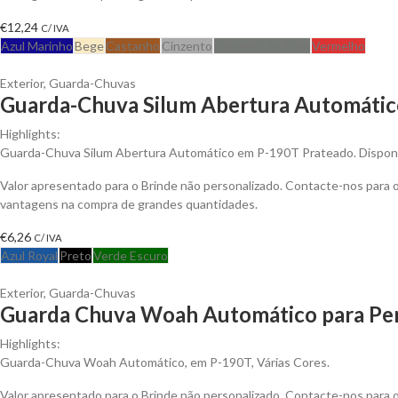
€
12,24
C/ IVA
Azul Marinho
Bege
Castanho
Cinzento
Cinzento Ardósia
Vermelho
Exterior
,
Guarda-Chuvas
Guarda-Chuva Silum Abertura Automático
Highlights:
Guarda-Chuva Silum Abertura Automático em P-190T Prateado. Disponí
Valor apresentado para o Brinde não personalizado. Contacte-nos para 
vantagens na compra de grandes quantidades.
€
6,26
C/ IVA
Azul Royal
Preto
Verde Escuro
Exterior
,
Guarda-Chuvas
Guarda Chuva Woah Automático para Per
Highlights:
Guarda-Chuva Woah Automático, em P-190T, Várias Cores.
Valor apresentado para o Brinde não personalizado. Contacte-nos para 