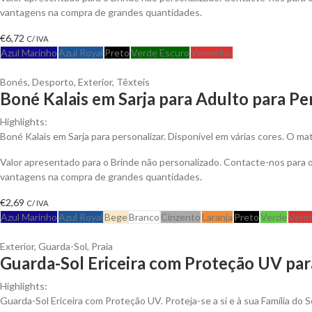
vantagens na compra de grandes quantidades.
€
6,72
C/ IVA
Azul Marinho
Azul Royal
Preto
Verde Escuro
Vermelho
Bonés
,
Desporto
,
Exterior
,
Têxteis
Boné Kalais em Sarja para Adulto para Pe
Highlights:
Boné Kalais em Sarja para personalizar. Disponível em várias cores. O ma
Valor apresentado para o Brinde não personalizado. Contacte-nos para 
vantagens na compra de grandes quantidades.
€
2,69
C/ IVA
Azul Marinho
Azul Royal
Bege
Branco
Cinzento
Laranja
Preto
Verde
Verm
Exterior
,
Guarda-Sol
,
Praia
Guarda-Sol Ericeira com Proteção UV par
Highlights:
Guarda-Sol Ericeira com Proteção UV. Proteja-se a si e à sua Família do S