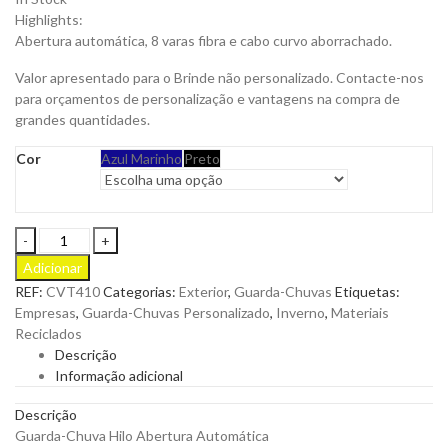
Highlights:
Abertura automática, 8 varas fibra e cabo curvo aborrachado.
Valor apresentado para o Brinde não personalizado. Contacte-nos
para orçamentos de personalização e vantagens na compra de
grandes quantidades.
Cor
Azul Marinho
Preto
Guarda-
Chuva
Adicionar
Hilo
REF:
CVT410
Categorias:
Exterior
,
Guarda-Chuvas
Etiquetas:
Abertura
Empresas
,
Guarda-Chuvas Personalizado
,
Inverno
,
Materiais
Automática
Reciclados
para
Descrição
Personalizar
Informação adicional
quantity
Descrição
Guarda-Chuva Hilo Abertura Automática