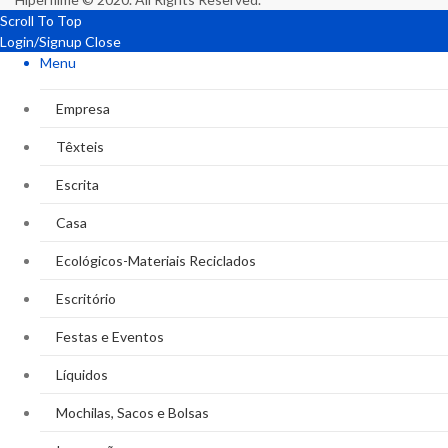
Scroll To Top
Login/Signup
Close
Menu
Empresa
Têxteis
Escrita
Casa
Ecológicos-Materiais Reciclados
Escritório
Festas e Eventos
Líquidos
Mochilas, Sacos e Bolsas