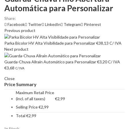
Automática para Personalizar
Share:
Facebook
Twitter
LinkedIn
Telegram
Pinterest
Previous product
Parka Bicolor HV Alta Visibilidade para Personalizar
€
38,13
C/ IVA
Next product
Guarda-Chuva Allrain Automático para Personalizar
€
3,20
C/ IVA
€
3,68
C/ IVA
Close
Price Summary
Maximum Retail Price
(incl. of all taxes)
€
2,99
Selling Price
€
2,99
Total
€
2,99
In Stock