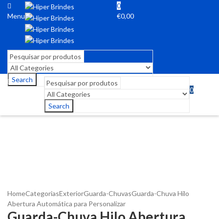
0
Menu
€
0,00
Search
0
Menu
€
0,00
Search
Home
Categorias
Exterior
Guarda-Chuvas
Guarda-Chuva Hilo
Abertura Automática para Personalizar
Guarda-Chuva Hilo Abertura