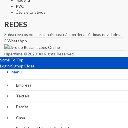
Madeira
PVC
Úteis e Criativos
REDES
Subscreva os nossos canais para não perder as últimas novidades!
WhatsApp
Hiperfilme © 2020. All Rights Reserved.
Scroll To Top
Login/Signup
Close
Menu
Empresa
Têxteis
Escrita
Casa