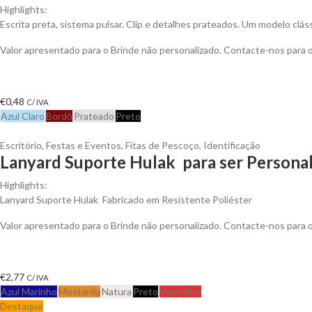
Highlights:
Escrita preta, sistema pulsar. Clip e detalhes prateados. Um modelo clá
Valor apresentado para o Brinde não personalizado. Contacte-nos para
€
0,48
C/ IVA
Azul Claro
Bordô
Prateado
Preto
Escritório
,
Festas e Eventos
,
Fitas de Pescoço
,
Identificação
Lanyard Suporte Hulak para ser Persona
Highlights:
Lanyard Suporte Hulak Fabricado em Resistente Poliéster
Valor apresentado para o Brinde não personalizado. Contacte-nos para
€
2,77
C/ IVA
Azul Marinho
Mostarda
Natura
Preto
Vermelho
Destaque