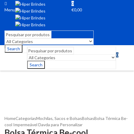
0
Menu
€
0,00
Search
0
Menu
€
0,00
Search
Home
Categorias
Mochilas, Sacos e Bolsas
Bolsas
Bolsa Térmica Be-
cool Impermeável Davda para Personalizar
Bolsa Térmica Be-cool