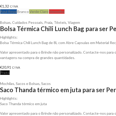
€
1,32
C/ IVA
Azul Royal
Branco
Verde Claro
Vermelho
Bolsas
,
Cuidados Pessoais
,
Praia
,
Têxteis
,
Viagem
Bolsa Térmica Chili Lunch Bag para ser P
Highlights:
Bolsa Térmica Chili Lunch Bag de 8L com Abre Capsulas em Material Rec
Valor apresentado para o Brinde não personalizado. Contacte-nos para 
vantagens na compra de grandes quantidades.
€
20,91
C/ IVA
Preto
Mochilas, Sacos e Bolsas
,
Sacos
Saco Thanda térmico em juta para ser Pe
Highlights:
Saco Thanda térmico em juta
Valor apresentado para o Brinde não personalizado. Contacte-nos para 