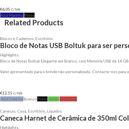
€
6,05
C/ IVA
Azul Marinho
Preto
Related Products
Blocos e Cadernos
,
Escritório
Bloco de Notas USB Boltuk para ser pers
Highlights:
Bloco de Notas Boltuk Elegante em Branco, com Memória USB de 16 GB
Valor apresentado para o brinde não personalizado. Contacte-nos para
€
12,15
C/ IVA
Azul Celeste
Branco
Preto
Verde
Vermelho
Canecas
,
Casa
,
Escritório
,
Líquidos
Caneca Harnet de Cerâmica de 350ml Colo
Highlights: