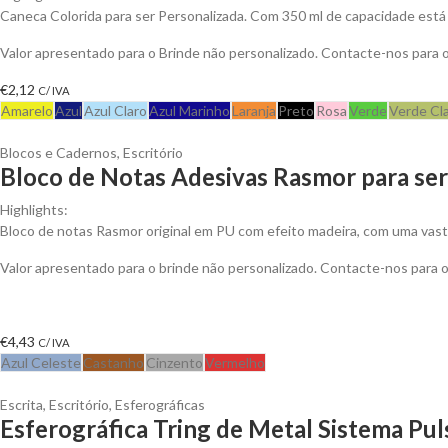
Caneca Colorida para ser Personalizada. Com 350 ml de capacidade está 
Valor apresentado para o Brinde não personalizado. Contacte-nos para
€
2,12
C/ IVA
Amarelo
Azul
Azul Claro
Azul Marinho
Laranja
Preto
Rosa
Verde
Verde Cl
Blocos e Cadernos
,
Escritório
Bloco de Notas Adesivas Rasmor para ser
Highlights:
Bloco de notas Rasmor original em PU com efeito madeira, com uma vast
Valor apresentado para o brinde não personalizado. Contacte-nos para
€
4,43
C/ IVA
Azul Celeste
Castanho
Cinzento
Vermelho
Escrita
,
Escritório
,
Esferográficas
Esferográfica Tring de Metal Sistema Pul