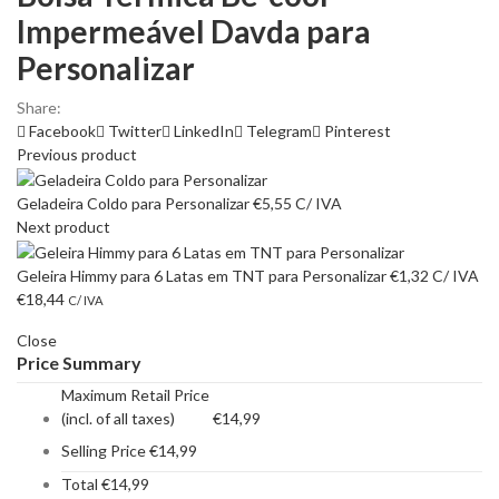
Impermeável Davda para
Personalizar
Share:
Facebook
Twitter
LinkedIn
Telegram
Pinterest
Previous product
Geladeira Coldo para Personalizar
€
5,55
C/ IVA
Next product
Geleira Himmy para 6 Latas em TNT para Personalizar
€
1,32
C/ IVA
€
18,44
C/ IVA
Close
Price Summary
Maximum Retail Price
(incl. of all taxes)
€
14,99
Selling Price
€
14,99
Total
€
14,99