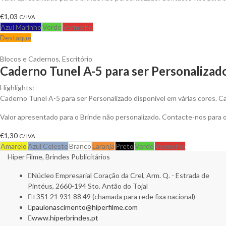
€
1,03
C/ IVA
Azul Marinho
Verde
Vermelho
Destaque
Blocos e Cadernos
,
Escritório
Caderno Tunel A-5 para ser Personalizad
Highlights:
Caderno Tunel A-5 para ser Personalizado disponível em várias cores. Cad
Valor apresentado para o Brinde não personalizado. Contacte-nos para
€
1,30
C/ IVA
Amarelo
Azul Celeste
Branco
Laranja
Preto
Verde
Vermelho
Hiper Filme, Brindes Publicitários
Núcleo Empresarial Coração da Crel, Arm. Q. - Estrada de
Pintéus, 2660-194 Sto. Antão do Tojal
+351 21 931 88 49 (chamada para rede fixa nacional)
paulonascimento@hiperfilme.com
www.hiperbrindes.pt