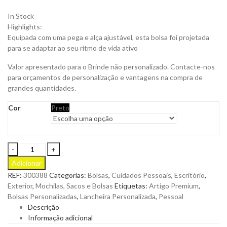
In Stock
Highlights:
Equipada com uma pega e alça ajustável, esta bolsa foi projetada
para se adaptar ao seu ritmo de vida ativo
Valor apresentado para o Brinde não personalizado. Contacte-nos
para orçamentos de personalização e vantagens na compra de
grandes quantidades.
Cor
Preto
Bolsa
Térmica
Adicionar
Be-
REF:
300388
Categorias:
Bolsas
,
Cuidados Pessoais
,
Escritório
,
cool
Exterior
,
Mochilas, Sacos e Bolsas
Etiquetas:
Artigo Premium
,
Impermeável
Bolsas Personalizadas
,
Lancheira Personalizada
,
Pessoal
Davda
Descrição
para
Informação adicional
Personalizar