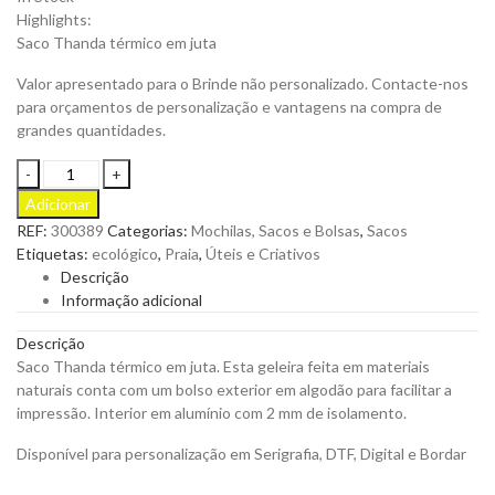
Highlights:
Saco Thanda térmico em juta
Valor apresentado para o Brinde não personalizado. Contacte-nos
para orçamentos de personalização e vantagens na compra de
grandes quantidades.
Saco
Thanda
Adicionar
térmico
REF:
300389
Categorias:
Mochilas, Sacos e Bolsas
,
Sacos
em
Etiquetas:
ecológico
,
Praia
,
Úteis e Criativos
juta
Descrição
para
Informação adicional
ser
Personalizado
Descrição
quantity
Saco Thanda térmico em juta. Esta geleira feita em materiais
naturais conta com um bolso exterior em algodão para facilitar a
impressão. Interior em alumínio com 2 mm de isolamento.
Disponível para personalização em Serigrafia, DTF, Digital e Bordar