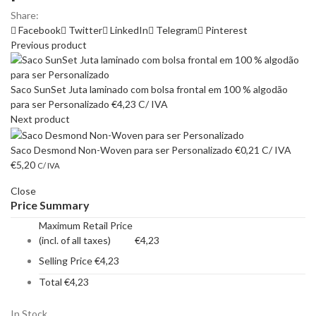
Share:
Facebook
Twitter
LinkedIn
Telegram
Pinterest
Previous product
Saco SunSet Juta laminado com bolsa frontal em 100 % algodão
para ser Personalizado
€
4,23
C/ IVA
Next product
Saco Desmond Non-Woven para ser Personalizado
€
0,21
C/ IVA
€
5,20
C/ IVA
Close
Price Summary
Maximum Retail Price
(incl. of all taxes)
€
4,23
Selling Price
€
4,23
Total
€
4,23
In Stock