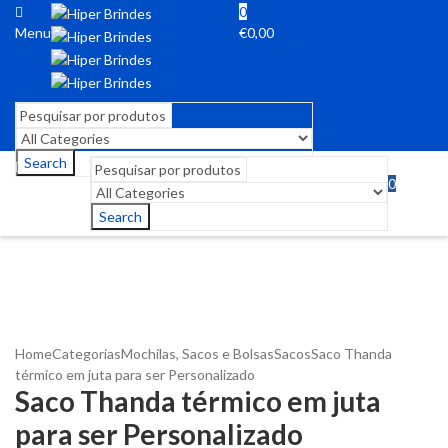
0
Menu
€
0,00
Search
0
Menu
€
0,00
Search
Home
Categorias
Mochilas, Sacos e Bolsas
Sacos
Saco Thanda
térmico em juta para ser Personalizado
Saco Thanda térmico em juta
para ser Personalizado