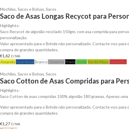
Mochilas, Sacos e Bolsas
,
Sacos
Saco de Asas Longas Recycot para Person
Highlights:
Saco Recycot de algodão reciclado 150gm, com asa comprida para person
personalização.
Valor apresentado para o Brinde não personalizado. Contacte-nos para
compra de grandes quantidades.
€
1,62
C/ IVA
Amarelo
Azul Royal
Branco
Cinzento
Preto
Verde
Verde Maça
Vermelho
Mochilas, Sacos e Bolsas
,
Sacos
Saco Cotton de Asas Compridas para Pers
Highlights:
Saco Cotton de asas compridas 100% algodão 180 gramas. Apenas uma c
Valor apresentado para o Brinde não personalizado. Contacte-nos para
compra de grandes quantidades.
€
1,27
C/ IVA