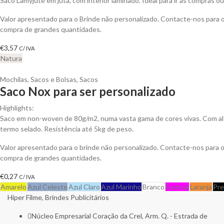
Saco Lamyjute em juta, com interior laminado. Ideal para ir às compras ou 
Valor apresentado para o Brinde não personalizado. Contacte-nos para
compra de grandes quantidades.
€
3,57
C/ IVA
Natura
Mochilas, Sacos e Bolsas
,
Sacos
Saco Nox para ser personalizado
Highlights:
Saco em non-woven de 80g/m2, numa vasta gama de cores vivas. Com al
termo selado. Resistência até 5kg de peso.
Valor apresentado para o brinde não personalizado. Contacte-nos para
compra de grandes quantidades.
€
0,27
C/ IVA
Amarelo
Azul Celeste
Azul Claro
Azul Marinho
Branco
Fuchsia
Laranja
Pre
Hiper Filme, Brindes Publicitários
Núcleo Empresarial Coração da Crel, Arm. Q. - Estrada de