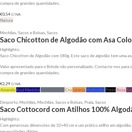
compra de grandes quantidades.
€
0,54
C/ IVA
Natura
Mochilas, Sacos e Bolsas
,
Sacos
Saco Chicotton de Algodão com Asa Color
Highlights:
Saco Chicotton de Algodão com 180g. Este saco de algodão tem uma asa 
Valor apresentado para o Brinde não personalizado. Contacte-nos para
compra de grandes quantidades.
€
2,29
C/ IVA
Amarelo
Azul Marinho
Cinza Carvão
Cru
Laranja
Multicolor
Preto
Rosa
Ro
Desporto
,
Mochilas
,
Mochilas, Sacos e Bolsas
,
Praia
,
Sacos
Saco Cottocord com Atilhos 100% Algodã
Highlights:
Com generosas dimensões de 32×40 cm e um prático atilho em algodão, e
necessidades diárias.