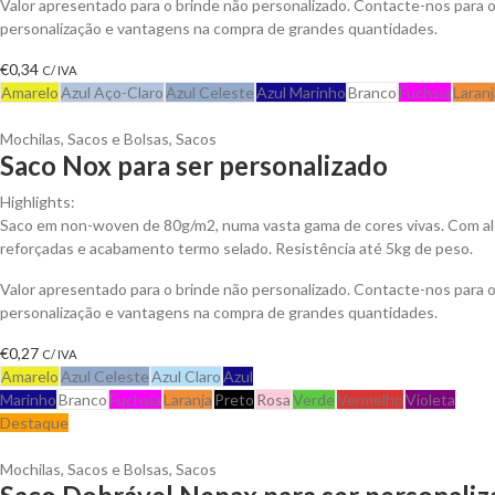
Valor apresentado para o brinde não personalizado. Contacte-nos para
personalização e vantagens na compra de grandes quantidades.
€
0,34
C/ IVA
Amarelo
Azul Aço-Claro
Azul Celeste
Azul Marinho
Branco
Fuchsia
Laranj
Mochilas, Sacos e Bolsas
,
Sacos
Saco Nox para ser personalizado
Highlights:
Saco em non-woven de 80g/m2, numa vasta gama de cores vivas. Com al
reforçadas e acabamento termo selado. Resistência até 5kg de peso.
Valor apresentado para o brinde não personalizado. Contacte-nos para
personalização e vantagens na compra de grandes quantidades.
€
0,27
C/ IVA
Amarelo
Azul Celeste
Azul Claro
Azul
Marinho
Branco
Fuchsia
Laranja
Preto
Rosa
Verde
Vermelho
Violeta
Destaque
Mochilas, Sacos e Bolsas
,
Sacos