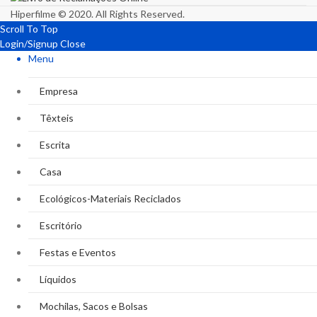
Hiperfilme © 2020. All Rights Reserved.
Scroll To Top
Login/Signup
Close
Menu
Empresa
Têxteis
Escrita
Casa
Ecológicos-Materiais Reciclados
Escritório
Festas e Eventos
Líquidos
Mochilas, Sacos e Bolsas