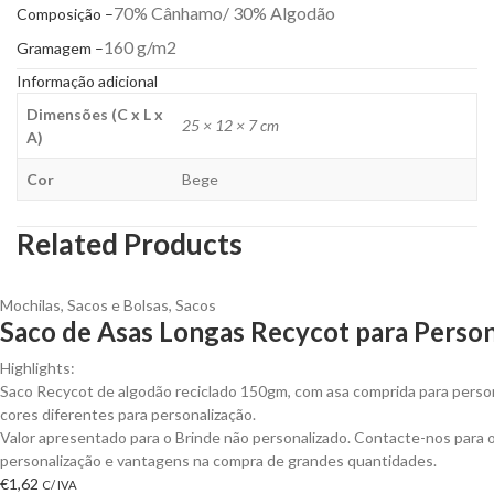
70% Cânhamo/ 30% Algodão
Composição –
160 g/m2
Gramagem –
Informação adicional
Dimensões (C x L x
25 × 12 × 7 cm
A)
Cor
Bege
Related Products
Mochilas, Sacos e Bolsas
,
Sacos
Saco de Asas Longas Recycot para Person
Highlights:
Saco Recycot de algodão reciclado 150gm, com asa comprida para perso
cores diferentes para personalização.
Valor apresentado para o Brinde não personalizado. Contacte-nos para
personalização e vantagens na compra de grandes quantidades.
€
1,62
C/ IVA