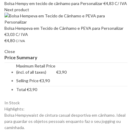
Bolsa Hempy em tecido de cânhamo para Personalizar
€
4,83
C/ IVA
Next product
Bolsa Hempeva em Tecido de Cânhamo e PEVA para Personalizar
€
3,03
C/ IVA
€
4,80
C/ IVA
Close
Price Summary
Maximum Retail Price
(incl. of all taxes)
€
3,90
Selling Price
€
3,90
Total
€
3,90
In Stock
Highlights:
Bolsa Hempywaist de cintura casual desportiva em cânhamo. Ideal
para guardar os objetos pessoais enquanto faz o seu jogging ou
caminhada.