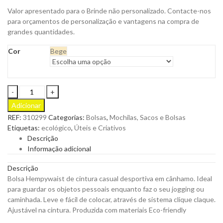
Valor apresentado para o Brinde não personalizado. Contacte-nos
para orçamentos de personalização e vantagens na compra de
grandes quantidades.
Cor
Bege
Bolsa
Hempywaist
Adicionar
de
REF:
310299
Categorias:
Bolsas
,
Mochilas, Sacos e Bolsas
cintura
Etiquetas:
ecológico
,
Úteis e Criativos
casual
Descrição
cânhamo
Informação adicional
para
Personalizar
Descrição
quantity
Bolsa Hempywaist de cintura casual desportiva em cânhamo. Ideal
para guardar os objetos pessoais enquanto faz o seu jogging ou
caminhada. Leve e fácil de colocar, através de sistema clique claque.
Ajustável na cintura. Produzida com materiais Eco-friendly