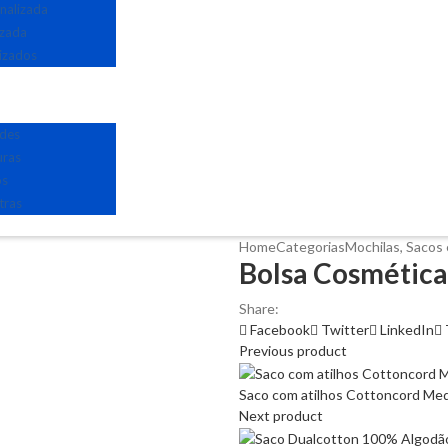
nalizada
izada
izados
edes
uras
os
tras
Home
Categorias
Mochilas, Sacos 
Bolsa Cosmética
Share:
Facebook
Twitter
LinkedIn
Previous product
Saco com atilhos Cottoncord Med
Next product