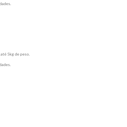
dades.
 até 5kg de peso.
dades.