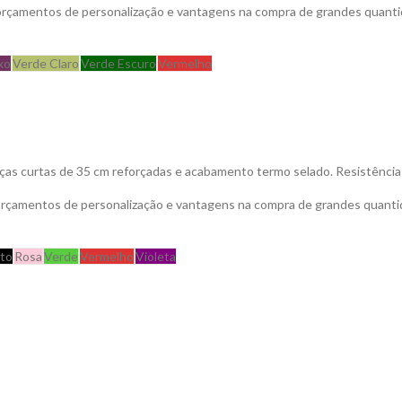
 orçamentos de personalização e vantagens na compra de grandes quanti
xo
Verde Claro
Verde Escuro
Vermelho
as curtas de 35 cm reforçadas e acabamento termo selado. Resistência
 orçamentos de personalização e vantagens na compra de grandes quanti
to
Rosa
Verde
Vermelho
Violeta