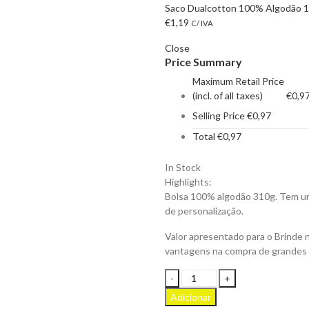
Saco Dualcotton 100% Algodão 1
€
1,19
C/ IVA
Close
Price Summary
Maximum Retail Price
(incl. of all taxes)
€
0,9
Selling Price
€
0,97
Total
€
0,97
In Stock
Highlights:
Bolsa 100% algodão 310g. Tem um
de personalização.
Valor apresentado para o Brinde 
vantagens na compra de grandes
Bolsa
Cosmética
Adicionar
Cotpouch