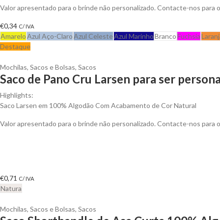
Valor apresentado para o brinde não personalizado. Contacte-nos para
€
0,34
C/ IVA
Amarelo
Azul Aço-Claro
Azul Celeste
Azul Marinho
Branco
Fuchsia
Laranj
Destaque
Mochilas, Sacos e Bolsas
,
Sacos
Saco de Pano Cru Larsen para ser persona
Highlights:
Saco Larsen em 100% Algodão Com Acabamento de Cor Natural
Valor apresentado para o brinde não personalizado. Contacte-nos para
€
0,71
C/ IVA
Natura
Mochilas, Sacos e Bolsas
,
Sacos