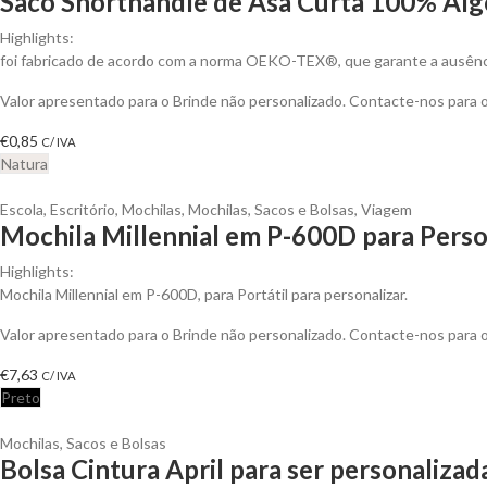
Saco Shorthandle de Asa Curta 100% Alg
Highlights:
foi fabricado de acordo com a norma OEKO-TEX®, que garante a ausênci
Valor apresentado para o Brinde não personalizado. Contacte-nos para
€
0,85
C/ IVA
Natura
Escola
,
Escritório
,
Mochilas
,
Mochilas, Sacos e Bolsas
,
Viagem
Mochila Millennial em P-600D para Perso
Highlights:
Mochila Millennial em P-600D, para Portátil para personalizar.
Valor apresentado para o Brinde não personalizado. Contacte-nos para
€
7,63
C/ IVA
Preto
Mochilas, Sacos e Bolsas
Bolsa Cintura April para ser personalizad