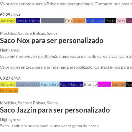
Valor apresentado para o Brinde não personalizado. Contacte-nos para
€
2,29
C/ IVA
Amarelo
Azul Marinho
Cinza Carvão
Cru
Laranja
Multicolor
Preto
Rosa
Ro
Mochilas, Sacos e Bolsas
,
Sacos
Saco Nox para ser personalizado
Highlights:
Saco em non-woven de 80g/m2, numa vasta gama de cores vivas. Com alç
Valor apresentado para o brinde não personalizado. Contacte-nos para
€
0,27
C/ IVA
Amarelo
Azul Celeste
Azul Claro
Azul Marinho
Branco
Fuchsia
Laranja
Pre
Destaque
Mochilas, Sacos e Bolsas
,
Sacos
Saco Jazzin para ser personalizado
Highlights:
Saco Jazzin em non-woven numa vasta gama de cores