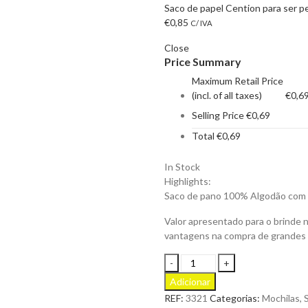
Saco de papel Cention para ser p
€
0,85
C/ IVA
Close
Price Summary
Maximum Retail Price
(incl. of all taxes)
€
0,6
Selling Price
€
0,69
Total
€
0,69
In Stock
Highlights:
Saco de pano 100% Algodão com g
Valor apresentado para o brinde 
vantagens na compra de grandes
Saco
de
Adicionar
Pano
REF:
3321
Categorias:
Mochilas, 
Daytona