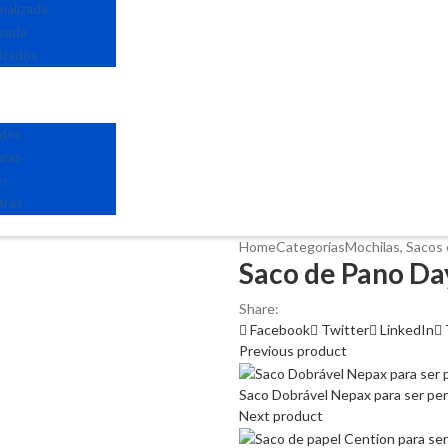
nalizada
izada
izados
edes
uras
os
tras
Home
Categorias
Mochilas, Sacos 
Saco de Pano Da
Share:
Facebook
Twitter
LinkedIn
Previous product
Saco Dobrável Nepax para ser pe
Next product