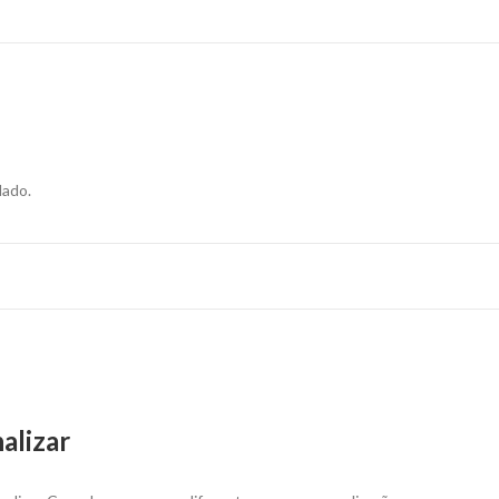
para
personalizar
quantity
dado.
alizar