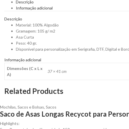
Descrição
Informação adicional
Descrição
Material: 100% Algodão
Gramagem: 105 g/ m2
Asa Curta
Peso: 40 gr.
Disponível para personalização em Serigrafia, DTF, Digital e Bor
Informação adicional
Dimensões (C x L x
37 × 41 cm
A)
Related Products
Mochilas, Sacos e Bolsas
,
Sacos
Saco de Asas Longas Recycot para Person
Highlights: