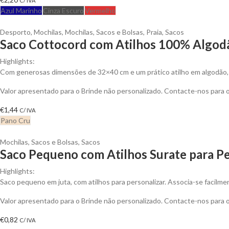
C/ IVA
Azul Marinho
Cinza Escuro
Vermelho
Desporto
,
Mochilas
,
Mochilas, Sacos e Bolsas
,
Praia
,
Sacos
Saco Cottocord com Atilhos 100% Algodã
Highlights:
Com generosas dimensões de 32×40 cm e um prático atilho em algodão, es
Valor apresentado para o Brinde não personalizado. Contacte-nos para
€
1,44
C/ IVA
Pano Cru
Mochilas, Sacos e Bolsas
,
Sacos
Saco Pequeno com Atilhos Surate para Pe
Highlights:
Saco pequeno em juta, com atilhos para personalizar. Associa-se facilme
Valor apresentado para o Brinde não personalizado. Contacte-nos para
€
0,82
C/ IVA