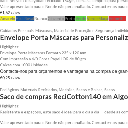
Saco Recycot de algodão reciclado 150gm, com asa comprida para person
Valor apresentado para o Brinde não personalizado. Contacte-nos para
€
1,62
C/ IVA
Amarelo
Azul Royal
Branco
Cinzento
Preto
Verde
Verde Maça
Vermelho
Cuidados Pessoais
,
Máscaras
,
Material de Proteção e Segurança Individ
Envelope Porta Máscaras para Personaliz
Highlights:
Envelope Porta Máscaras Formato 235 x 120 mm.
Com Impressão a 4/0 Cores Papel IOR de 80 grs
Caixas com 1000 Unidades
Contacte-nos para orçamentos e vantagens na compra de gran
€
0,25
C/ IVA
Ecológicos-Materiais Reciclados
,
Mochilas, Sacos e Bolsas
,
Sacos
Saco de compras ReciCotton140 em Algod
Highlights:
Resistente e espaçoso, este saco é ideal para o dia a dia — desde as 
Valor apresentado para o Brinde não personalizado. Contacte-nos para