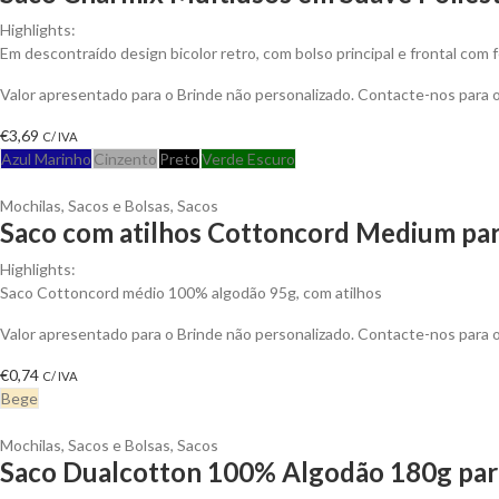
Highlights:
Em descontraído design bicolor retro, com bolso principal e frontal com
Valor apresentado para o Brinde não personalizado. Contacte-nos para
€
3,69
C/ IVA
Azul Marinho
Cinzento
Preto
Verde Escuro
Mochilas, Sacos e Bolsas
,
Sacos
Saco com atilhos Cottoncord Medium par
Highlights:
Saco Cottoncord médio 100% algodão 95g, com atilhos
Valor apresentado para o Brinde não personalizado. Contacte-nos para
€
0,74
C/ IVA
Bege
Mochilas, Sacos e Bolsas
,
Sacos
Saco Dualcotton 100% Algodão 180g para