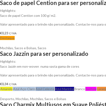
Saco de papel Cention para ser personali
Highlights:
Saco de papel Cention com 100 g/ m2.
Valor apresentado para o brinde não personalizado. Contacte-nos para
€
0,23
C/ IVA
Destaque
Mochilas, Sacos e Bolsas
,
Sacos
Saco Jazzin para ser personalizado
Highlights:
Saco Jazzin em non-woven numa vasta gama de cores
Valor apresentado para o brinde não personalizado. Contacte-nos para
€
0,34
C/ IVA
Amarelo
Azul Aço-Claro
Azul Celeste
Azul Marinho
Branco
Fuchsia
Laranj
Desporto
,
Mochilas
,
Mochilas, Sacos e Bolsas
Saco Charmix Multiusos em Suave Poliés