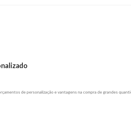
para
Personalizar
quantity
onalizado
 orçamentos de personalização e vantagens na compra de grandes quanti