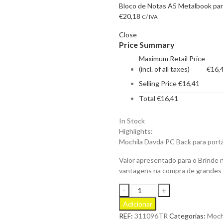
Bloco de Notas A5 Metalbook par
€
20,18
C/ IVA
Close
Price Summary
Maximum Retail Price
(incl. of all taxes)
€
16,
Selling Price
€
16,41
Total
€
16,41
In Stock
Highlights:
Mochila Davda PC Back para portát
Valor apresentado para o Brinde 
vantagens na compra de grandes
Mochila
Davda
Adicionar
PC
REF:
311096TR
Categorias:
Moch
Back