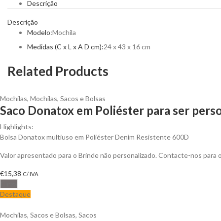
Descrição
Descrição
Modelo:
Mochila
Medidas (C x L x A D cm):
24 x 43 x 16 cm
Related Products
Mochilas
,
Mochilas, Sacos e Bolsas
Saco Donatox em Poliéster para ser pers
Highlights:
Bolsa Donatox multiuso em Poliéster Denim Resistente 600D
Valor apresentado para o Brinde não personalizado. Contacte-nos para
€
15,38
C/ IVA
Cinza
Destaque
Mochilas, Sacos e Bolsas
,
Sacos