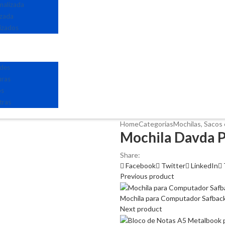
nalizada
izada
izados
edes
uras
os
tras
Home
Categorias
Mochilas, Sacos 
Mochila Davda P
Share:
Facebook
Twitter
LinkedIn
Previous product
Mochila para Computador Safback
Next product